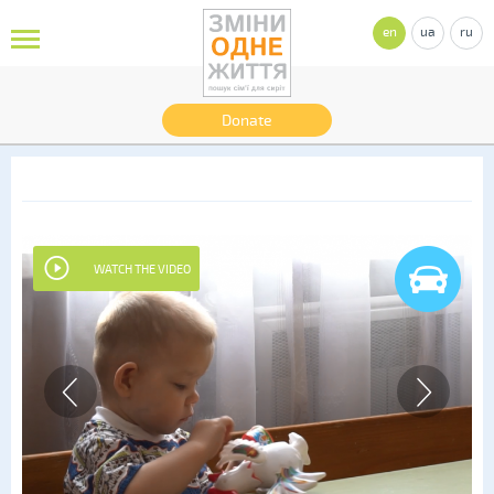
en
ua
ru
Donate
WATCH THE VIDEO