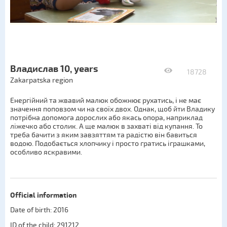
Владислав 10, years
18728
Zakarpatska region
Енергійний та жвавий малюк обожнює рухатись, і не має
значення поповзом чи на своїх двох. Однак, щоб йти Владику
потрібна допомога дорослих або якась опора, наприклад
ліжечко або столик. А ще малюк в захваті від купання. То
треба бачити з яким завзяттям та радістю він бавиться
водою. Подобається хлопчику і просто гратись іграшками,
особливо яскравими.
Official information
Date of birth: 2016
ID of the child: 291212