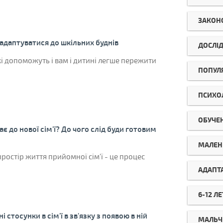
ЗАКОН
адаптуватися до шкільних буднів
ДОСЛІ
кі допоможуть і вам і дитині легше пережити
ПОПУЛ
ПСИХО
ОБУЧЕ
є до нової сім'ї? До чого слід буди готовим
МАЛЕН
ростір життя прийомної сім'ї - це процес
АДАПТ
6-12 ЛЕ
 стосунки в сім'ї в зв'язку з появою в ній
МАЛЬЧ