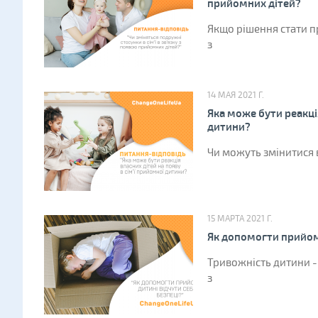
прийомних дітей?
Якщо рішення стати 
з
14 МАЯ 2021 Г.
Яка може бути реакція
дитини?
Чи можуть змінитися 
15 МАРТА 2021 Г.
Як допомогти прийомн
Тривожність дитини -
з