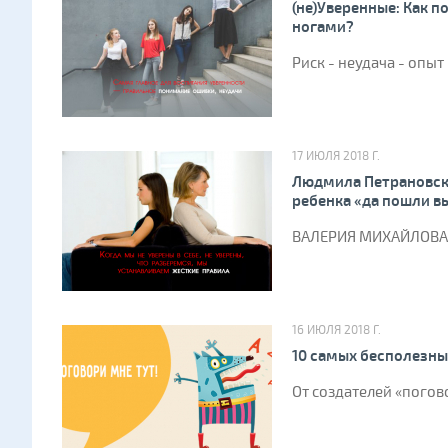
(не)Уверенные: Как 
ногами?
Риск - неудача - опыт
17 ИЮЛЯ 2018 Г.
Людмила Петрановска
ребенка «да пошли в
ВАЛЕРИЯ МИХАЙЛОВА 
16 ИЮЛЯ 2018 Г.
10 самых бесполезны
От создателей «погов