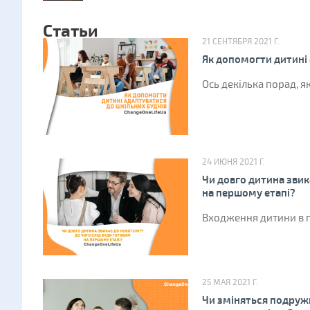
Статьи
21 СЕНТЯБРЯ 2021 Г.
Як допомогти дитині 
Ось декілька порад, я
24 ИЮНЯ 2021 Г.
Чи довго дитина звика
на першому етапі?
Входження дитини в п
25 МАЯ 2021 Г.
Чи зміняться подружні