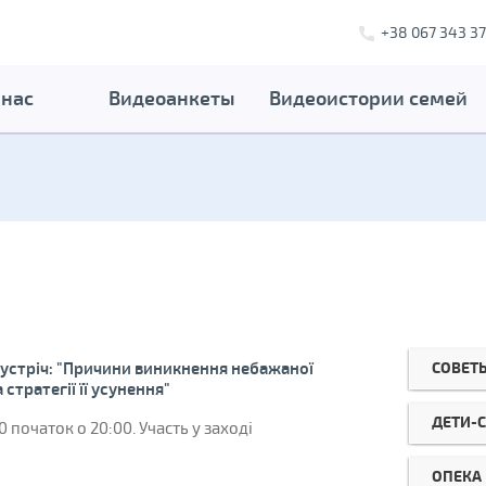
+38 067 343 37
 нас
Видеоанкеты
Видеоистории семей
СОВЕТ
устріч: "Причини виникнення небажаної
 стратегії її усунення"
ДЕТИ-
 початок о 20:00. Участь у заході
ОПЕКА