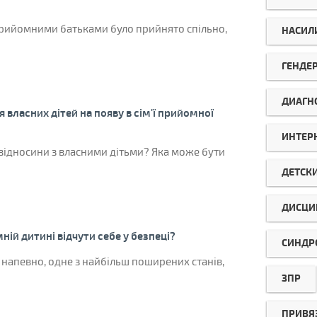
прийомними батьками було прийнято спільно,
НАСИЛ
ГЕНДЕ
ДИАГН
 власних дітей на появу в сім'ї прийомної
ИНТЕР
відносини з власними дітьми? Яка може бути
ДЕТСК
ДИСЦИ
ій дитині відчути себе у безпеці?
СИНДР
 напевно, одне з найбільш поширених станів,
ЗПР
ПРИВЯ