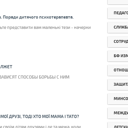
ПЕДАГ
в. Поради дитячого психотерапевта.
СЛУЖБ
ьте представити вам маленькі тези - начерки
СОТРУ
БФ ИЗ
 ЛЖЕТ
ОТНОШ
 ЗАВИСЯТ СПОСОБЫ БОРЬБЫ С НИМ
ЗАЩИТ
МИНСО
МЕЖДУ
МОЇ ДРУЗІ, ТОДІ ХТО МОЇ МАМА І ТАТО?
 своїм дітям друзями і де та межа, коли
ДЕТСК