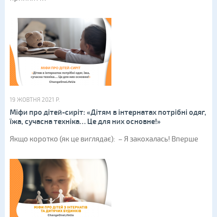
19 ЖОВТНЯ 2021 Р.
Міфи про дітей-сиріт: «Дітям в інтернатах потрібні одяг,
їжа, сучасна техніка… Це для них основне!»
Якщо коротко (як це виглядає): – Я закохалась! Вперше