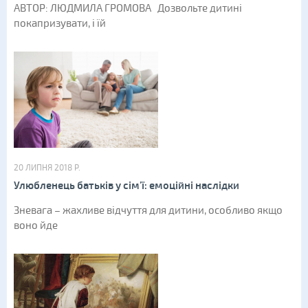
АВТОР: ЛЮДМИЛА ГРОМОВА Дозвольте дитині
покапризувати, і їй
20 ЛИПНЯ 2018 Р.
Улюбленець батьків у сім'ї: емоційні наслідки
Зневага – жахливе відчуття для дитини, особливо якщо
воно йде