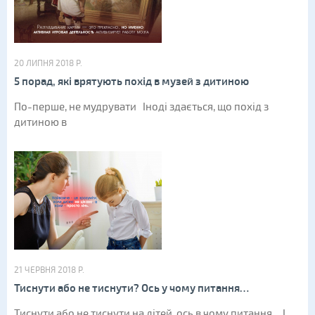
20 ЛИПНЯ 2018 Р.
5 порад, які врятують похід в музей з дитиною
По-перше, не мудрувати Іноді здається, що похід з
дитиною в
21 ЧЕРВНЯ 2018 Р.
Тиснути або не тиснути? Ось у чому питання…
Тиснути або не тиснути на дітей, ось в чому питання ... І,