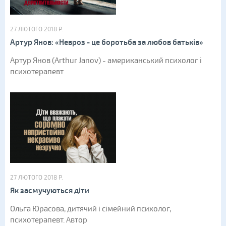
27 ЛЮТОГО 2018 Р.
Артур Янов: «Невроз - це боротьба за любов батьків»
Артур Янов (Arthur Janov) - американський психолог і
психотерапевт
27 ЛЮТОГО 2018 Р.
Як засмучуються діти
Ольга Юрасова, дитячий і сімейний психолог,
психотерапевт. Автор