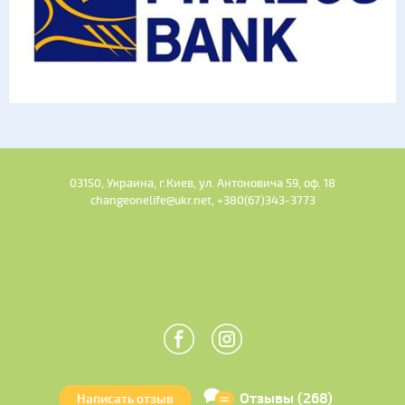
03150, Украина, г.Киев, ул. Антоновича 59, оф. 18
changeonelife@ukr.net, +380(67)343-3773
Отзывы (268)
Написать отзыв