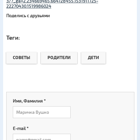
3/?_ga=2.234669465.664728455.1531911725-
22270430.1519986024
Поделись с друзьями
Теги:
СОВЕТЫ
РОДИТЕЛИ
ДЕТИ
Имя, Фамилия
*
E-mail
*