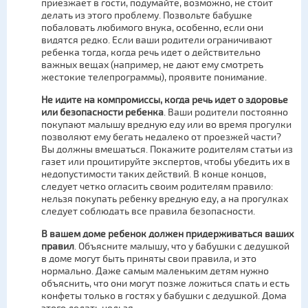
приезжает в гости, подумайте, возможно, не стоит
делать из этого проблему. Позвольте бабушке
побаловать любимого внука, особенно, если они
видятся редко. Если ваши родители ограничивают
ребенка тогда, когда речь идет о действительно
важных вещах (например, не дают ему смотреть
жестокие телепрограммы), проявите понимание.
Не идите на компромиссы, когда речь идет о здоровье
или безопасности ребенка
. Ваши родители постоянно
покупают малышу вредную еду или во время прогулки
позволяют ему бегать недалеко от проезжей части?
Вы должны вмешаться. Покажите родителям статьи из
газет или процитируйте экспертов, чтобы убедить их в
недопустимости таких действий. В конце концов,
следует четко огласить своим родителям правило:
нельзя покупать ребенку вредную еду, а на прогулках
следует соблюдать все правила безопасности.
В вашем доме ребенок должен придерживаться ваших
правил
. Объясните малышу, что у бабушки с дедушкой
в доме могут быть приняты свои правила, и это
нормально. Даже самым маленьким детям нужно
объяснить, что они могут позже ложиться спать и есть
конфеты только в гостях у бабушки с дедушкой. Дома