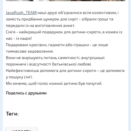
JavaRush_TEAM
наші друзі об'єдналися всім колективом, і
замість придбання цукерок для сиріт - зібрали гроші та
передали їх на виготовлення анкет.
Сім’я - найкращий подарунок для дитини-сироти, а кожен із
нас - їх надія!
Подаровані кросівки, гаджети або іграшки - це лише
тимчасове задоволення.
Вони не вирішують питань самотності, внутрішньої
порожнечі і відсутності батьківської любові.
Найефективніша допомога для дитини-сироти – це допомога
у пошуку сім'ї.
Ми хочемо, щоб голос кожної дитини був почутий.
Поделись с друзьями
Теги: