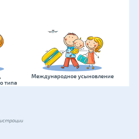
,
Международное усыновление
о типа
нистрации