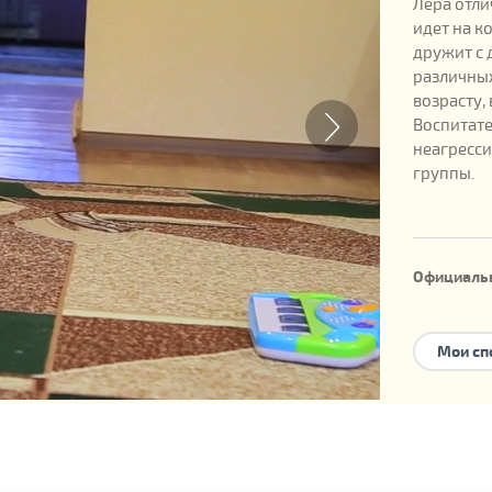
Лера отли
идет на к
дружит с 
различных
возрасту,
Воспитате
неагресси
группы.
Официаль
Дата рожд
Номер реб
Мои сп
Возможны
приемная
У ребенка
Внимание! В с