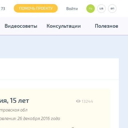
ПОМОЧЬ ПРОЕКТУ
 73
Войти
ru
ua
en
Видеосоветы
Консультации
Полезное
я, 15 лет
13244
тровская обл
вления: 26 декабря 2016 года