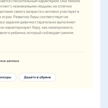
чается стеснительным характером. Она тяжело
онтакт с незнакомыми людьми, но отлично
детками своего возраста и активно участвует в
 играх. Развитие Леры соответствует ее
 все задания девочка старательно выполняет.
ли характеризуют Леру, как некапризного,
вного ребенка, который соблюдает режим
ные данные
ения: 2011
енка в государственной базе: 253280
онсоры
Додати в обране
е формы семейного устройства:
опека
,
 семья
,
детский дом семейного типа
.
 есть брат/сестра
оответствии с Постановлением Кабинета Министров Украины от