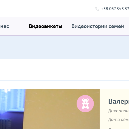
+38 067 343 37
 нас
Видеоанкеты
Видеоистории семей
Валери
Днепропе
Дата обно