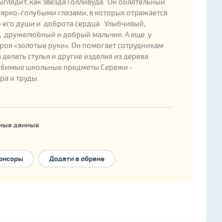
глядит, как звезда Голливуда. Он обаятельный
 ярко-голубыми глазами, в которых отражается
 его души и доброта сердца. Улыбчивый,
, дружелюбный и добрый мальчик. А еще у
роя «золотые руки». Он помогает сотрудникам
 делать стулья и другие изделия из дерева.
бимые школьные предметы Сережи -
ра и труды.
ные данные
ения: 2006
енка в государственной базе: 391155
онсоры
Додати в обране
е формы семейного устройства:
национальное
ние
,
опека
,
приемная семья
,
детский дом
о типа
.
 есть брат/сестра