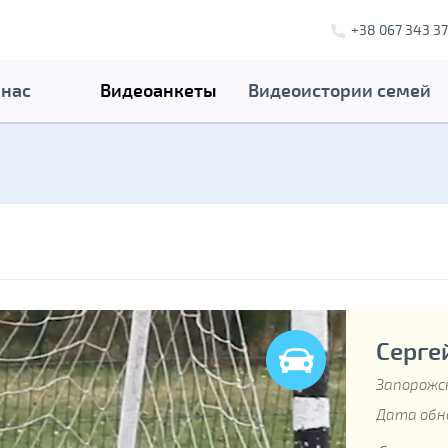
+38 067 343 37
 нас
Видеоанкеты
Видеоистории семей
Сергей
Запорожс
Дата обно