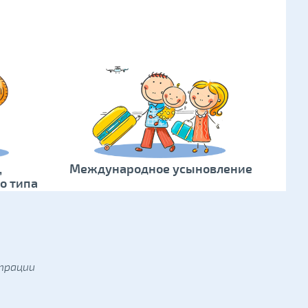
,
Международное усыновление
о типа
трации