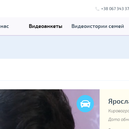
+38 067 343 37
 нас
Видеоанкеты
Видеоистории семей
Яросла
Кировогра
Дата обно