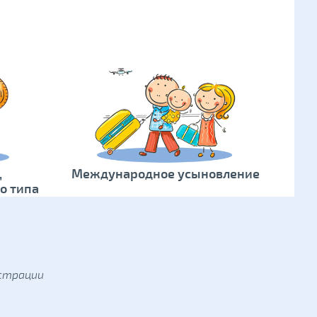
,
Международное усыновление
о типа
истрации