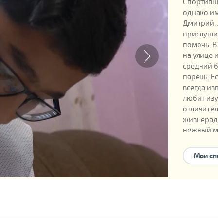
Спортивны
однако им
Дмитрий, 
прислушив
помочь. В
на улице 
средний б
парень. Е
всегда из
любит изу
отличител
жизнерадо
нежный м
Мои сп
Официаль
Дата рожд
Номер реб