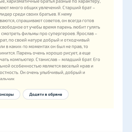
е, харизматичные братья разные по характеру,
еют много общих увлечений. Старший брат –
лидер среди своих братьев. К нему
аются, спрашивают советов, он всегда готов
 свободное от учебы время парень любит гулять
и смотреть фильмы про супергероев. Ярослав –
рат, по своей натуре добрый и отходчивый
сли в каких-то моментах он был не прав, то
винится. Парень очень хорошо рисует, а еще
чать компьютер. Станислав – младший брат. Его
ьной особенностью является веселый нрав и
стность. Он очень улыбчивый, добрый и
альчик.
онсоры
Додати в обране
ные данные
ения: 2006
енка в государственной базе: 231014