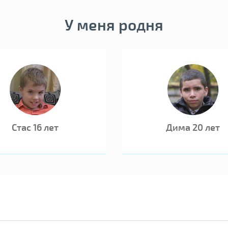
Возможны
усыновле
У меня родня
семейног
У ребенка
Стас 16 лет
Дима 20 лет