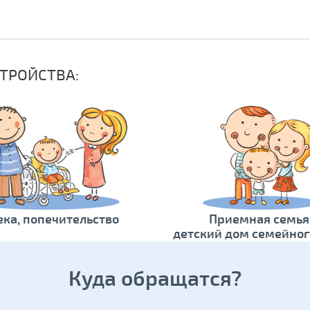
Возможны
усыновле
семейног
У ребенка
ТРОЙСТВА:
ека, попечительство
Приемная семья
детский дом семейног
Куда обращатся?