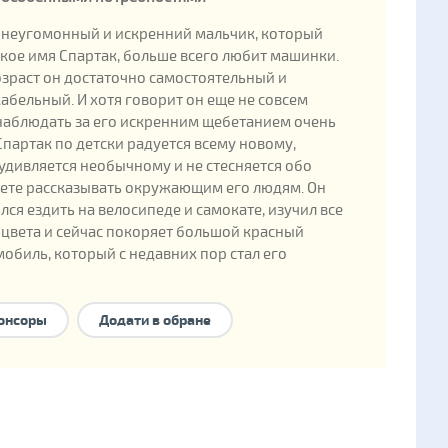
 неугомонный и искренний мальчик, который
кое имя Спартак, больше всего любит машинки.
озраст он достаточно самостоятельный и
бельный. И хотя говорит он еще не совсем
наблюдать за его искренним щебетанием очень
Спартак по детски радуется всему новому,
удивляется необычному и не стесняется обо
вете рассказывать окружающим его людям. Он
лся ездить на велосипеде и самокате, изучил все
цвета и сейчас покоряет большой красный
обиль, который с недавних пор стал его
.
онсоры
Додати в обране
ные данные
ения: 2016
енка в государственной базе: 388105