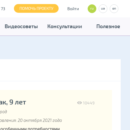
ПОМОЧЬ ПРОЕКТУ
 73
Войти
ru
ua
en
Видеосоветы
Консультации
Полезное
к, 9 лет
10449
ород
вления: 20 октября 2021 года
с особенными потребностями