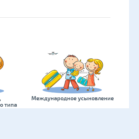
е формы семейного устройства:
национальное
ние
,
опека
,
приемная семья
,
детский дом
о типа
.
 есть брат/сестра
,
Международное усыновление
о типа