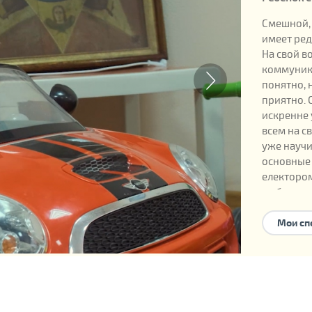
Смешной,
имеет ред
На свой в
коммуника
понятно, 
приятно. 
искренне 
всем на с
уже научи
основные 
електором
любимым
Мои сп
Официаль
Дата рожд
Номер реб