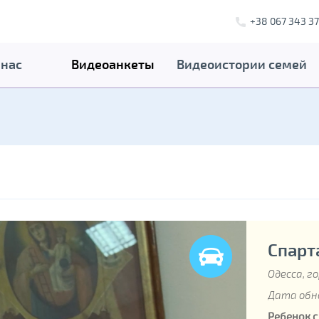
+38 067 343 37
 нас
Видеоанкеты
Видеоистории семей
Спарта
Одесса, г
Дата обно
Ребенок 