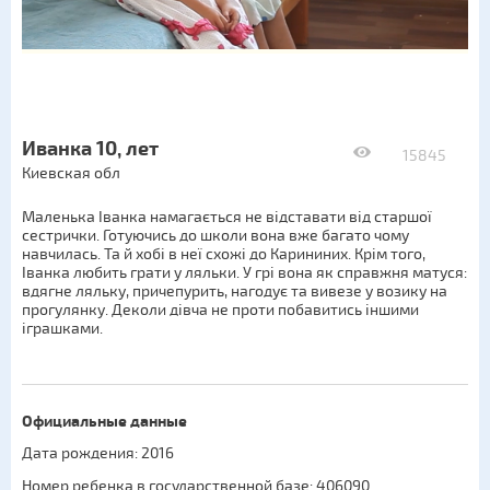
Иванка 10, лет
15845
Киевская обл
Маленька Іванка намагається не відставати від старшої
сестрички. Готуючись до школи вона вже багато чому
навчилась. Та й хобі в неї схожі до Карининих. Крім того,
Іванка любить грати у ляльки. У грі вона як справжня матуся:
вдягне ляльку, причепурить, нагодує та вивезе у возику на
прогулянку. Деколи дівча не проти побавитись іншими
іграшками.
Официальные данные
Дата рождения: 2016
Номер ребенка в государственной базе: 406090