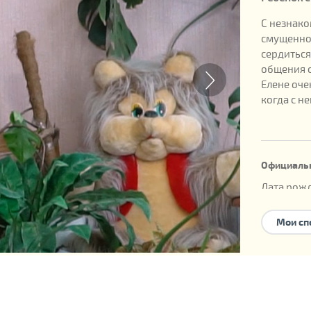
С незнако
смущенно,
сердиться
общения о
Елене оче
когда с н
Официаль
Дата рожд
Номер реб
Мои сп
Возможны
усыновле
семейног
У ребенка