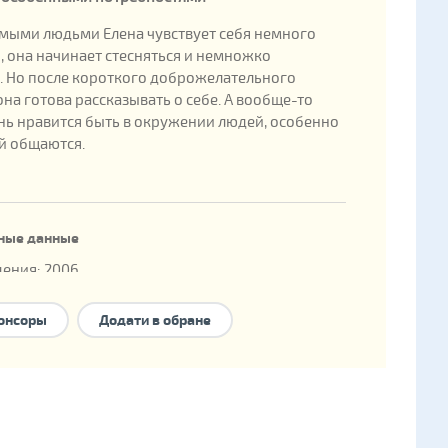
мыми людьми Елена чувствует себя немного
 она начинает стесняться и немножко
. Но после короткого доброжелательного
на готова рассказывать о себе. А вообще-то
нь нравится быть в окружении людей, особенно
ей общаются.
ные данные
ения: 2006
енка в государственной базе: 246028
онсоры
Додати в обране
е формы семейного устройства:
национальное
ние
,
опека
,
приемная семья
,
детский дом
о типа
.
 есть брат/сестра