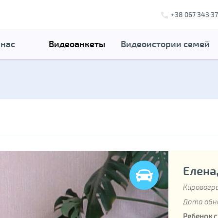
+38 067 343 37
 нас
Видеоанкеты
Видеоистории семей
Елена,
Кировогра
Дата обно
Ребенок 