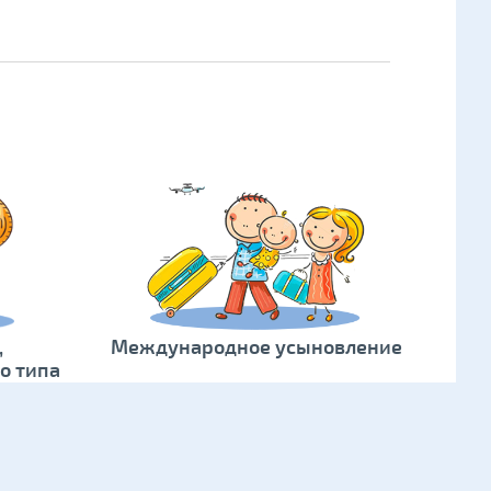
,
Международное усыновление
о типа