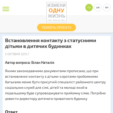
ru
ua
en
ПОМОЧЬ ПРОЕКТУ
Встановлення контакту з статусними
дітьми в дитячих будинках
5 ОКТЯБРЯ 2015 Г.
Автор вопроса: Білан Наталія
Якими законодавчими документами прописано, що при
встановленні контакту з дітьми-сиротами прийомними
батьками може бути присутній спеціаліст районного центру
соціальних служб для сімї, дітей та молоді який в
подальшому буде супроводжувати прийомну сімю. Потрібно
довести директoру дитячого приватного будинку
Ответ