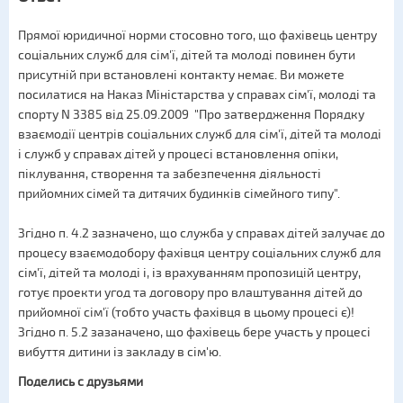
Прямої юридичної норми стосовно того, що фахівець центру
соціальних служб для сім'ї, дітей та молоді повинен бути
присутній при встановлені контакту немає. Ви можете
посилатися на Наказ Міністарства у справах сім'ї, молоді та
спорту N 3385 від 25.09.2009 "Про затвердження Порядку
взаємодії центрів соціальних служб для сім'ї, дітей та молоді
і служб у справах дітей у процесі встановлення опіки,
піклування, створення та забезпечення діяльності
прийомних сімей та дитячих будинків сімейного типу".
Згідно п. 4.2 зазначено, що служба у справах дітей залучає до
процесу взаємодобору фахівця центру соціальних служб для
сім'ї, дітей та молоді і, із врахуванням пропозицій центру,
готує проекти угод та договору про влаштування дітей до
прийомної сім'ї (тобто участь фахівця в цьому процесі є)!
Згідно п. 5.2 зазаначено, що фахівець бере участь у процесі
вибуття дитини із закладу в сім'ю.
Поделись с друзьями