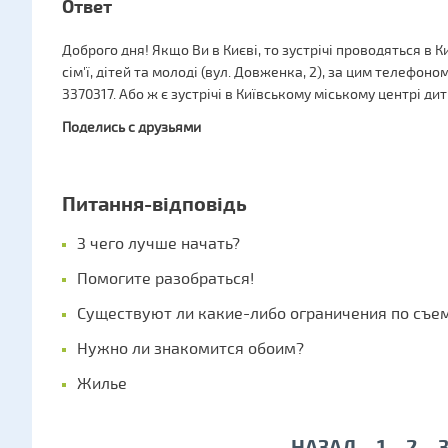
Ответ
Доброго дня! Якщо Ви в Києві, то зустрічі проводяться в 
сім'ї, дітей та молоді (вул. Довженка, 2), за цим телефон
3370317. Або ж є зустрічі в Київському міському центрі дит
Поделись с друзьями
Питання-відповідь
З чего лучше начать?
Помогите разобраться!
Существуют ли какие-либо ограничения по съе
Нужно ли знакомится обоим?
Жилье
НАЗАД
1
2