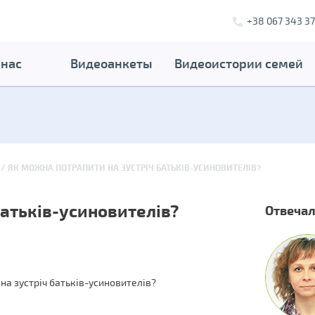
+38 067 343 37
 нас
Видеоанкеты
Видеоистории семей
ЯК МОЖНА ПОТРАПИТИ НА ЗУСТРІЧ БАТЬКІВ-УСИНОВИТЕЛІВ?
батьків-усиновителів?
Отвечал
 на зустріч батьків-усиновителів?