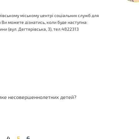
Київському міському центрі соціальних служб для
ом Ви можете дізнатись, коли буде наступна:
ини (вул. Дегтярівська, 3), тел.4822313
мке несовершеннолетних детей?
3
4
5
6