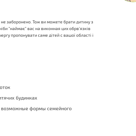
о не заборонено. Тож ви можете брати дитину з
ніби "наймає" вас на виконная цих обрв'язків
 чергу пропонувати саме дітей с вашої області і
боток
итячих будинках
я возможные формы семейного