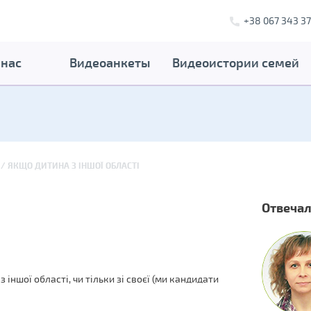
+38 067 343 37
 нас
Видеоанкеты
Видеоистории семей
ЯКЩО ДИТИНА З ІНШОЇ ОБЛАСТІ
Отвечал
 іншої області, чи тільки зі своєї (ми кандидати