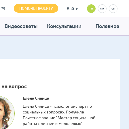
ПОМОЧЬ ПРОЕКТУ
 73
Войти
ru
ua
en
Видеосоветы
Консультации
Полезное
 на вопрос
Елена Синица
Елена Синица - психолог, эксперт по
социальных вопросах. Получила
Почетное звание "Мастер социальной
работы с детьми и молодежью"