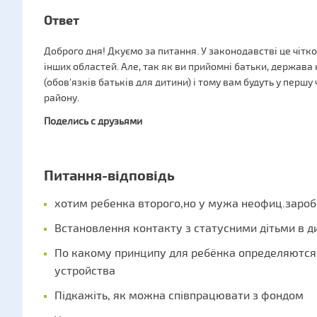
Ответ
Доброго дня! Дкуємо за питання. У законодавстві це чітк
інших областей. Але, так як ви прийомні батьки, держава 
(обов'язків батьків для дитини) і тому вам будуть у першу
району.
Поделись с друзьями
Питання-відповідь
хотим ребенка второго,но у мужа неофиц.заро
Встановлення контакту з статусними дітьми в д
По какому принципу для ребёнка определяютс
устройства
Підкажіть, як можна співпрацювати з фондом