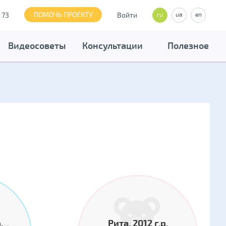
ПОМОЧЬ ПРОЕКТУ
 73
Войти
ru
ua
en
Видеосоветы
Консультации
Полезное
.
Рита, 2012 г.р.