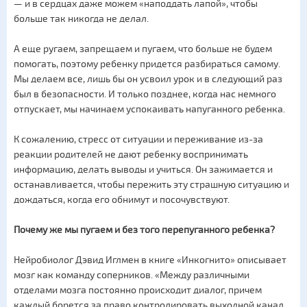
— и в сердцах даже можем «наподдать лапой», чтобы
больше так никогда не делал.
А еще ругаем, запрещаем и пугаем, что больше не будем
помогать, поэтому ребенку придется разбираться самому.
Мы делаем все, лишь бы он усвоил урок и в следующий раз
был в безопасности. И только позднее, когда нас немного
отпускает, мы начинаем успокаивать напуганного ребенка.
К сожалению, стресс от ситуации и переживание из-за
реакции родителей не дают ребенку воспринимать
информацию, делать выводы и учиться. Он зажимается и
останавливается, чтобы пережить эту страшную ситуацию и
дождаться, когда его обнимут и посочувствуют.
Почему же мы пугаем и без того перепуганного ребенка?
Нейробиолог Дэвид Иглмен в книге «Инкогнито» описывает
мозг как команду соперников. «Между различными
отделами мозга постоянно происходит диалог, причем
каждый борется за право контролировать выходной канал