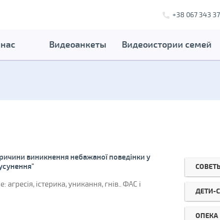
+38 067 343 37
 нас
Видеоанкеты
Видеоистории семей
Причини виникнення небажаної поведінки у
 усунення"
СОВЕТ
 агресія, істерика, уникання, гнів.. ФАС і
ДЕТИ-
ОПЕКА