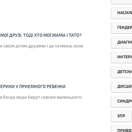
НАСИЛ
ГЕНДЕ
МОЇ ДРУЗІ, ТОДІ ХТО МОЇ МАМА І ТАТО?
ДИАГН
 своїм дітям друзями і де та межа, коли
ИНТЕР
ДЕТСК
ДИСЦИ
ТЕРИКИ У ПРИЕМНОГО РЕБЕНКА
а Когда люди берут совсем маленького
СИНДР
ЗПР
ПРИВЯ