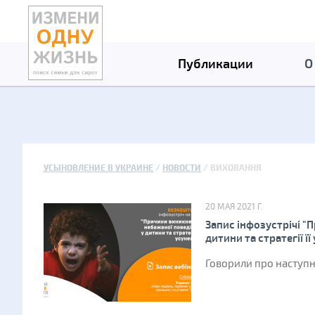
Публикации
О
УСЫНОВЛЕНИЕ В УКРАИНЕ
НОВОСТИ
ВИХОВАННЯ
20 МАЯ 2021 Г.
Запис інфозустрічі "
дитини та стратегії її
Говорили про наступне: