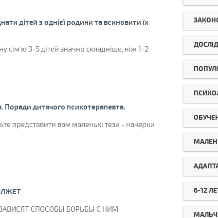
ЗАКОН
нати дітей з однієї родини та всиновити їх
ДОСЛІ
 сім'ю 3-5 дітей значно складніше, ніж 1-2
ПОПУЛ
ПСИХО
в. Поради дитячого психотерапевта.
ОБУЧЕ
ьте представити вам маленькі тези - начерки
МАЛЕН
АДАПТ
6-12 ЛЕ
 ЛЖЕТ
 ЗАВИСЯТ СПОСОБЫ БОРЬБЫ С НИМ
МАЛЬЧ