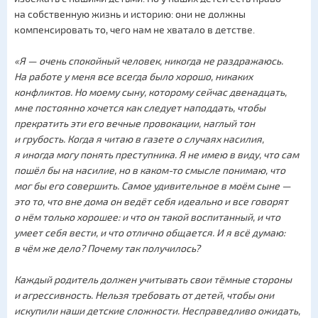
на собственную жизнь и историю: они не должны
компенсировать то, чего нам не хватало в детстве.
«Я — очень спокойный человек, никогда не раздражаюсь.
На работе у меня все всегда было хорошо, никаких
конфликтов. Но моему сыну, которому сейчас двенадцать,
мне постоянно хочется как следует наподдать, чтобы
прекратить эти его вечные провокации, наглый тон
и грубость. Когда я читаю в газете о случаях насилия,
я иногда могу понять преступника. Я не имею в виду, что сам
пошёл бы на насилие, но в каком-то смысле понимаю, что
мог бы его совершить. Самое удивительное в моём сыне —
это то, что вне дома он ведёт себя идеально и все говорят
о нём только хорошее: и что он такой воспитанный, и что
умеет себя вести, и что отлично общается. И я всё думаю:
в чём же дело? Почему так получилось?
Каждый родитель должен учитывать свои тёмные стороны
и агрессивность. Нельзя требовать от детей, чтобы они
искупили наши детские сложности. Несправедливо ожидать,