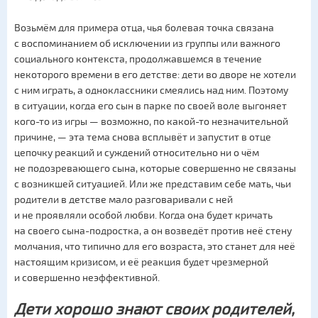
Возьмём для примера отца, чья болевая точка связана
с воспоминанием об исключении из группы или важного
социального контекста, продолжавшемся в течение
некоторого времени в его детстве: дети во дворе не хотели
с ним играть, а одноклассники смеялись над ним. Поэтому
в ситуации, когда его сын в парке по своей воле выгоняет
кого-то из игры — возможно, по какой-то незначительной
причине, — эта тема снова всплывёт и запустит в отце
цепочку реакций и суждений относительно ни о чём
не подозревающего сына, которые совершенно не связаны
с возникшей ситуацией. Или же представим себе мать, чьи
родители в детстве мало разговаривали с ней
и не проявляли особой любви. Когда она будет кричать
на своего сына-подростка, а он возведёт против неё стену
молчания, что типично для его возраста, это станет для неё
настоящим кризисом, и её реакция будет чрезмерной
и совершенно неэффективной.
Дети хорошо знают своих родителей,