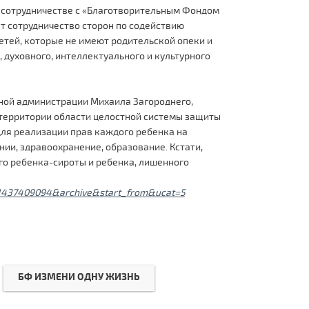
 сотрудничестве с «Благотворительным Фондом
т сотрудничество сторон по содействию
етей, которые не имеют родительской опеки и
, духовного, интеллектуального и культурного
нной администрации Михаила Загороднего,
 территории области целостной системы защиты
 для реализации прав каждого ребенка на
нии, здравоохранение, образование. Кстати,
го ребенка-сироты и ребенка, лишенного
=1437409094&archive&start_from&ucat=5
БФ ИЗМЕНИ ОДНУ ЖИЗНЬ