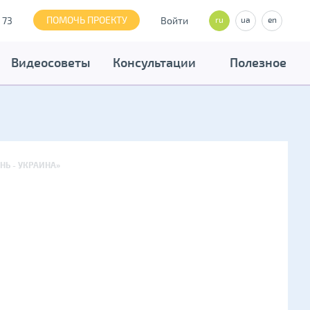
ПОМОЧЬ ПРОЕКТУ
 73
Войти
ru
ua
en
Видеосоветы
Консультации
Полезное
Ь - УКРАИНА»