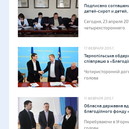
Подписано соглашени
детей-сирот и детей
Сегодня, 23 апреля 20
четырехстороннего
17 ФЕВРАЛЯ 2015 Г.
Тернопільська обдерж
співпрацю з «Благод
Чотиристоронній дого
голова
11 ФЕВРАЛЯ 2015 Г.
Обласна державна адм
благодійного фонду «
Перебуваючи в Угорни
голови