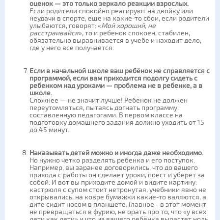
оценок — это только зеркало реакции взрослых.
Если родители спокойно реагируют на двойку или
неудачи в спорте, еще на какие-то сбои, если родители
улыбаются, говорят: «
Мой хороший, не
расстраивайся
», то и ребенок спокоен, стабилен,
обязательно выравнивается в учебе и находит дело,
где у него все получается.
Если в начальной школе ваш ребёнок не справляется с
программой, если вам приходится подолгу сидеть с
ребенком над уроками — проблема не в ребенке, а в
школе.
Сложнее — не значит лучше! Ребёнок не должен
переутомляться, пытаясь догнать программу,
составленную педагогами. В первом классе на
подготовку домашнего задания должно уходить от 15
до 45 минут.
Наказывать детей можно и иногда даже необходимо.
Но нужно четко разделять ребенка и его поступок.
Например, вы заранее договорились, что до вашего
прихода с работы он сделает уроки, поест и уберет за
собой. И вот вы приходите домой и видите картину:
кастрюля с супом стоит нетронутая, учебники явно не
открывались, на ковре бумажки какие-то валяются, а
дите сидит носом в планшете. Главное - в этот момент
не превращаться в фурию, не орать про то, что «у всех
дети как дети» и что из вашего ребёнка вырастет ноль