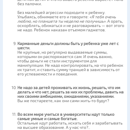
без палочки.
Без малейшей агрессии подходите к ребенку.
Улыбаясь, обнимаете его и говорите:
«Я тебя очень
люблю, но планшета ты неделю не получишь»
. А орать,
оскорблять, обижаться и не разговаривать — вот этого
не надо. Ребенок наказан отъемом гаджетов.
Карманные деньги должны быть у ребенка уже лет с
шести.
Не крупные, но регулярно выдаваемые суммы,
которыми он распоряжается сам. И очень важно,
чтобы деньги не стали инструментом для
манипуляции. Не надо контролировать, на что ребенок
их тратит, и ставить сумму траншей в зависимость от
его успеваемости и поведения.
Не надо за детей проживать их жизнь, решать, что им
делать и что нет, решать за них их проблемы, давить на
них своими амбициями, ожиданиями, указаниями.
Вы же постареете, как они сами жить-то будут?
Во всем мире учиться в университеты идут только
самые умные и самые богатые.
Остальные идут работать, искать себя и зарабатывать
на высшее образование. А у нас что?..