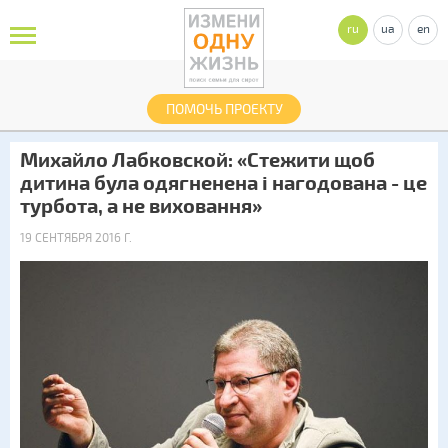
ru
ua
en
ПОМОЧЬ ПРОЕКТУ
Михайло Лабковской: «Стежити щоб
дитина була одягненена і нагодована - це
турбота, а не виховання»
19 СЕНТЯБРЯ 2016 Г.