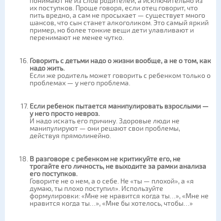
понимают не из слов родителей, а исключительно из
их поступков. Проще говоря, если отец говорит, что
пить вредно, а сам не просыхает — существует много
шансов, что сын станет алкоголиком. Это самый яркий
пример, но более тонкие вещи дети улавливают и
перенимают не менее чутко.
Говорить с детьми надо о жизни вообще, а не о том, как
надо жить.
Если же родитель может говорить с ребенком только о
проблемах — у него проблема.
Если ребенок пытается манипулировать взрослыми —
у него просто невроз.
И надо искать его причину. Здоровые люди не
манипулируют — они решают свои проблемы,
действуя прямолинейно.
В разговоре с ребенком не критикуйте его, не
трогайте его личность, не выходите за рамки анализа
его поступков.
Говорите не о нем, а о себе. Не «ты — плохой», а «я
думаю, ты плохо поступил». Используйте
формулировки: «Мне не нравится когда ты…», «Мне не
нравится когда ты…», «Мне бы хотелось, чтобы…»