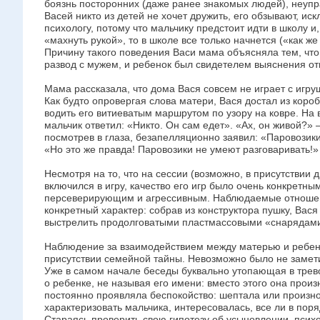
боязнь посторонних (даже ранее знакомых людей), неупр
Васей никто из детей не хочет дружить, его обзывают, ис
психологу, потому что мальчику предстоит идти в школу и
«махнуть рукой», то в школе все только начнется («как ж
Причину такого поведения Васи мама объясняла тем, чт
развод с мужем, и ребенок был свидетелем выяснения о
Мама рассказала, что дома Вася совсем не играет с игру
Как будто опровергая слова матери, Вася достал из коро
водить его витиеватым маршрутом по узору на ковре. На в
мальчик ответил: «Никто. Он сам едет». «Ах, он живой?» 
посмотрев в глаза, безапелляционно заявил: «Паровозик
«Но это же правда! Паровозики не умеют разговаривать!
Несмотря на то, что на сессии (возможно, в присутствии д
включился в игру, качество его игр было очень конкретн
персеверирующим и агрессивным. Наблюдаемые отношен
конкретный характер: собрав из конструктора пушку, Вас
выстрелить продолговатыми пластмассовыми «снарядам
Наблюдение за взаимодействием между матерью и ребен
присутствии семейной тайны. Невозможно было не заметит
Уже в самом начале беседы буквально утопающая в трево
о ребенке, не называя его имени: вместо этого она прои
постоянно проявляла беспокойство: шептала или произно
характеризовать мальчика, интересовалась, все ли в поря
Стараясь проверить свою гипотезу об усыновлении, псих