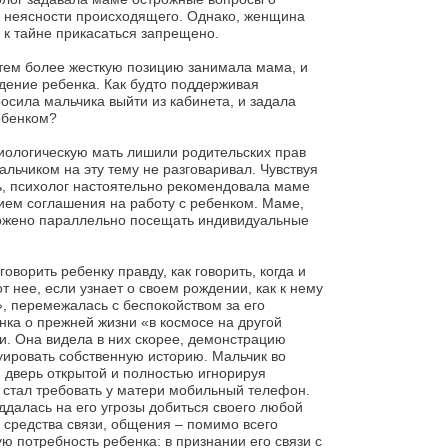
 неясности происходящего. Однако, женщина
: к тайне прикасаться запрещено.
 тем более жесткую позицию занимала мама, и
дение ребенка. Как будто поддерживая
осила мальчика выйти из кабинета, и задала
ебенком?
 биологическую мать лишили родительских прав
альчиком на эту тему не разговаривал. Чувствуя
, психолог настоятельно рекомендовала маме
ием соглашения на работу с ребенком. Маме,
ложено параллельно посещать индивидуальные
оворить ребенку правду, как говорить, когда и
от нее, если узнает о своем рождении, как к нему
», перемежалась с беспокойством за его
нка о прежней жизни «в космосе на другой
и. Она видела в них скорее, демонстрацию
руировать собственную историю. Мальчик во
я дверь открытой и полностью игнорируя
н стал требовать у матери мобильный телефон.
оддалась на его угрозы добиться своего любой
 средства связи, общения – помимо всего
ю потребность ребенка: в признании его связи с