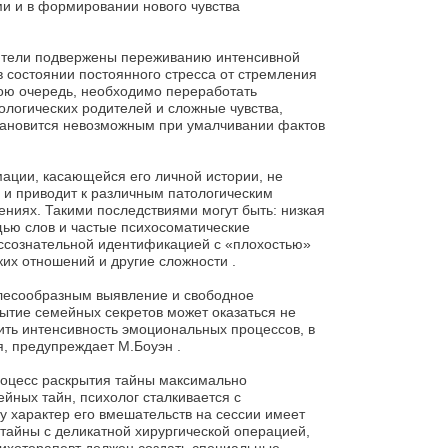
и и в формировании нового чувства
дители подвержены переживанию интенсивной
в состоянии постоянного стресса от стремления
вою очередь, необходимо переработать
логических родителей и сложные чувства,
становится невозможным при умалчивании фактов
ации, касающейся его личной истории, не
о и приводит к различным патологическим
ниях. Такими последствиями могут быть: низкая
щью слов и частые психосоматические
ссознательной идентификацией с «плохостью»
ких отношений и другие сложности .
елесообразным выявление и свободное
ытие семейных секретов может оказаться не
ить интенсивность эмоциональных процессов, в
, предупреждает М.Боуэн .
роцесс раскрытия тайны максимально
йных тайн, психолог сталкивается с
му характер его вмешательств на сессии имеет
тайны с деликатной хирургической операцией,