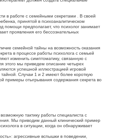
сихотерапевт должен создать специальные
ти в работе с семейными секретами . В своей
ребенка, принятой в психоаналитическом
ид помощи предполагает, что психолог занимает
вает проявления его бессознательных
аличие семейной тайны на возможность оказания
крета в процессе работы психолога с семьей
ляют изменить симптоматику, связанную с
 Для этого мы приведем описание четырех
являются успешной иллюстрацией игровой
 тайной. Случаи 1 и 2 имеют более короткую
ой примеры отыгрывания содержания секрета во
возможную тактику работы специалиста с
вления. Мы приводим данный клинический пример
сихолога в ситуации, когда он обнаруживает
кость»: агрессивные вспышки в поведении,