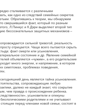
ередко сталкивается с различными
ть, как одно из следствий семейных секретов.
детьми. Обратившись к теории, мы обнаружим
это свершившийся факт, который по разным
того, Л.Пинкус и К.Дэри выделяют второй тип
цию бессознательных защитных механизмов –
опровождается сильной тревогой, реальность
опросту отрицается. Чаще всего пытаются скрыть
стыда: факт смерти или усыновления,
атериальное состояние и др. Явление семейной
дителей объявляется «чужим», а его родительские
ходит много энергии, и напряжение, в котором
ких симптомах, проблемах поведения,
тях.
сегодняшний день является тайна усыновления.
стоятельства, сопровождающие любую
актики, далеко не каждый знает, что сокрытие
ым, чем правда о происхождении ребенка.
следственности», усыновители и опекуны
с биологическими родителями и не учитывают
 стоящие перед членами новой семьи, состоят в