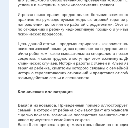
для успешного и безболезненного проведения которой п
условия и выступить в роли «поглотителя» тревоги .
Игровая психотерапия предоставляет большие возможнос
практике мы руководствуемся моделью игровой терапии 
направлении, дополняя ее работой с родителями. Этот в
по отношению к ребенку недирективную позицию и учиты
психических процессов.
Цель данной статьи – продемонстрировать, как влияет н
психологической помощи, как проявляется содержание се
и\или ребенком, какие вмешательства специалиста позво
секретом, и какие трудности могут при этом возникнуть.
клинических случаев. Истории работы с Женей и Ильей 
терапии ребенка, симптомы которого связаны с семейной
историю терапевтических отношений и представляют соб
взаимодействии семьи и специалиста.
Клиническая иллюстрация
Вася: я из космоса
. Приведенный пример иллюстрирует 
семьей, в которой от ребенка скрывают факт его усыно
с целью показать возможные последствия вмешательств п
явное присутствие семейного секрета.
Васю 6 лет привела в центр мама с жалобами на его «ди