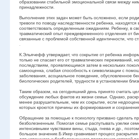
образовании стабильной эмоциональной связи между ним
принадлежности.
Выполнение этих задач может быть осложнено, если ро
тревоги по поводу наследственности ребенка, находятся 
соответствовать определенным ожиданиям. Ребенку, в с
травматический опыт преждевременного отделения от био
связанные с проблемой собственной идентичности, что 
.
К.Эльячефф утверждает, что сокрытие от ребенка информ
только не спасает его от травматических переживаний, н
последствиям, проявляющимся затем в нескольких поколе
самооценка, слабая способность к символизации с помо
заболевания, асоциальное поведение, обусловленное бе
биологических родителей, трудности в установлении близ
Таким образом, на сегодняшний день принято считать ц
обсуждение любых фактов из жизни семьи. Однако, раскр
менее разрушительным, чем их сокрытие, если недооцен
которых кроются причины их формирования и сохранения
Обращение за помощью к психологу призвано сделать п
безболезненным. Помогая семье распутывать узелки семе
интенсивными чувствами вины, стыда, гнева и др., поэто
большое значение.Б.Икер сравнивает процесс раскрытия 