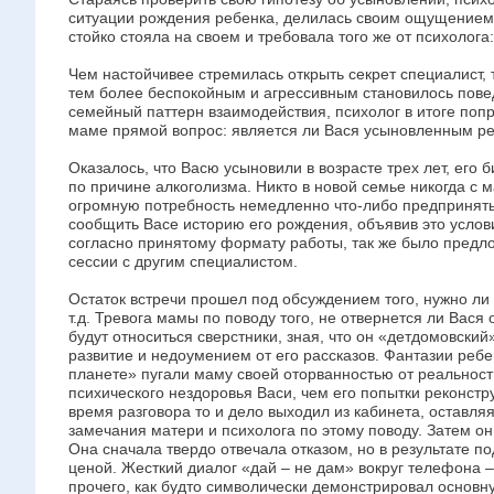
ситуации рождения ребенка, делилась своим ощущением
стойко стояла на своем и требовала того же от психолога
Чем настойчивее стремилась открыть секрет специалист,
тем более беспокойным и агрессивным становилось пове
семейный паттерн взаимодействия, психолог в итоге попр
маме прямой вопрос: является ли Вася усыновленным р
Оказалось, что Васю усыновили в возрасте трех лет, его
по причине алкоголизма. Никто в новой семье никогда с м
огромную потребность немедленно что-либо предпринять
сообщить Васе историю его рождения, объявив это услов
согласно принятому формату работы, так же было пред
сессии с другим специалистом.
Остаток встречи прошел под обсуждением того, нужно ли г
т.д. Тревога мамы по поводу того, не отвернется ли Вася 
будут относиться сверстники, зная, что он «детдомовский
развитие и недоумением от его рассказов. Фантазии ребе
планете» пугали маму своей оторванностью от реальност
психического нездоровья Васи, чем его попытки реконст
время разговора то и дело выходил из кабинета, оставля
замечания матери и психолога по этому поводу. Затем о
Она сначала твердо отвечала отказом, но в результате п
ценой. Жесткий диалог «дай – не дам» вокруг телефона –
прочего, как будто символически демонстрировал основну