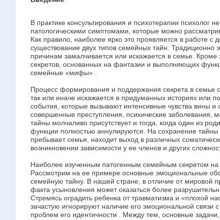
В практике консультирования и психотерапии психолог н
патологическими симптомами, которые можно рассматрива
Как правило, наиболее ярко это проявляется в работе с 
существование двух типов семейных тайн. Традиционно 
причинам замалчивается или искажается в семье. Кроме э
секретов, основанных на фантазии и выполняющих функ
семейные «мифы» .
Процесс формирования и поддержания секрета в семье с
так или иначе искажается в придуманных историях или п
события, которые вызывают интенсивные чувства вины и 
совершенные преступления, психические заболевания, м
тайны молчаливо присутствует и тогда, когда один из ро
функции полностью аннулируются. На сохранение тайны у
пребывает семья, находит выход в различных соматичес
возникновении зависимости у ее членов и других сложнос
Наиболее изученным патогенным семейным секретом на 
Рассмотрим на ее примере основные эмоциональные об
семейную тайну. В нашей стране, в отличие от мировой пр
факта усыновления может оказаться более разрушительн
Стремясь оградить ребенка от травматизма и «плохой на
зачастую игнорируют наличие его эмоциональной связи 
проблем его идентичности . Между тем, основные задачи,