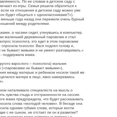
авляемость. По ее словам в детском саду с
ключают из игры. Семья решила обратиться к
, если на отношения в детском саду можно уже
е он будет общаться с одноклассниками?»).
о меньше года назад они пережили очень бурный
тношений между родителями.
шками, а часами сидит, уткнувшись в компьютер.
бки маленький деревянный паровозик и стал
опрос психолога, кто едет в этом паровозике
– спросила психолог. Вася поднял голову и,
и не бывают живыми и не умеют разговаривать.»
» - поддержала мама.
ругого взрослого – психолога) мальчик
ым («паровозики не бывают живыми»),
ия между матерью и ребенком носили такой же
я целился матери в лицо, явно намереваясь
и».
ком наталкивало специалиста на мысль о
ь чувства стыда и отстраненности на сессии.
ге мама предупредила, что будет рассказывать
зносила слова «молодой человек». В беседе она
сила одними губами слова, которые могли
дке с ее сыном, не отстает ли он в развитии?
олог задавала маме острожные вопросы о