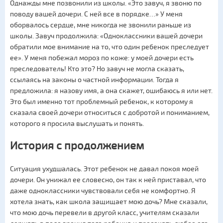
Однажды мне позвонили из школы. «Это завуч, я звоню по
поводу вашей дочери. С ней все в порядке…» У меня
оборвалось сердце, мне никогда не звонили раньше из
школы. Завуч продолжила: «Одноклассники вашей дочери
обратили мое внимание на то, что один ребенок преследует
ее». У меня побежал мороз по коже: у моей дочери есть
преследователь! Кто это? Но завуч не могла сказать,
ссылаясь на законы о частной информации. Тогда я
предложила: я назову имя, а она скажет, ошибаюсь я или нет.
Это был именно тот проблемный ребенок, к которому я
сказала своей дочери относиться с добротой и пониманием,
которого я просила выслушать и понять.
История с продолжением
Ситуация ухудшалась. Этот ребенок не давал покоя моей
дочери. Он унижал ее словесно, он так к ней приставал, что
даже одноклассники чувствовали себя не комфортно. Я
хотела знать, как школа защищает мою дочь? Мне сказали,
что мою дочь перевели в другой класс, учителям сказали