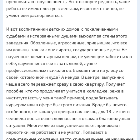
предпочитают вкусно поесть. Но это скорее редкость, чаще
ребята не имеют доступ к деньгам, и соответственно, не
умеют ими распоряжаться.
И вот воспитанники детских домов, с покалеченными
судьбами и истерзанными душами выходят за стены этого
заведения. Обозленные, агрессивные, привыкшие, что все
им должны, так как они сироты, государственные дети. Не
наученные элементарным вещам, не умеющие заботиться о
себе, научившиеся считывать людей, лучше
профессиональных психологов. Выходят они на улицу со
своей котомочкой и куда? А некуда. В центре выпускник
чаще всего переезжает сразу в свою квартиру. Получает
пособие, кто-то продолжает учиться в колледже, реже в
институте (есть у меня такой пример), подрабатывать
курьером или в сфере быстрого питания. Вроде бы ничего
особенного, не такая уж прекрасная жизнь, для 18-летнего
человека достаточно сложная, но это самая благополучная
ситуация. Многие же из выпускников пьют, принимают
наркотики, не работают и не учатся. Попадают в
сомнительные компании, часто криминальные; не наученные