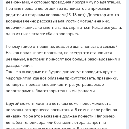
девчонками, у которых проводила программу по адаптации.
При мне пришла делегация из кандидатов в приемные
родители к старшим девочкам (15-18 лет). Директор что-то
воодушевленно рассказывала, гости смотрели на них,
девочки жались ко мне, пытаясь спрятаться. Когда все ушли,
одна из них сказала: «Как в зоопарке».
Почему такое отношение, ведь это шанс попасть в семью?
Но, как показывает практика, не всегда это становится
реальным, а встречи приносят все больше разочарования и
раздражения.
Также в выходные и в будние дни могут проходить другие
мероприятия, где все обязаны присутствовать: праздники,
концерты, приезд чиновников, игры, устраиваемые
волонтерами и благотворительными фондами.
Другой момент жизни в детском доме: невозможность
нормального процесса воспитания. В семье, если ребенок
наказан, то он это наказание должен понести. Например,
день без телевизора или без компьютера, запрет на
прогулки с друзьями или что-то еще. В детском доме,