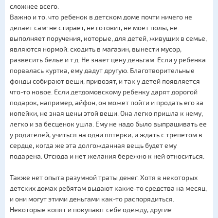
сложнее всего.
Важно и то, что ребенок в детском доме почти ничего не
делает сам: не стирает, не готовит, не моет полы, не
выполняет поручения, которые, для детей, живущих в семье,
являются нормой: сходить в магазин, вынести мусор,
развесить белье и т.д. Не знает цену деньгам. Если у ребенка
порвалась куртка, ему дадут другую. Благотворительные
фонды собирают вещи, привозят, и так у детей появляется
что-то новое. Если детдомовскому ребенку дарят дорогой
подарок, например, айфон, он может пойти и продать его за
копейки, не зная цены этой вещи. Она легко пришла к нему,
легко и за бесценок ушла. Ему не надо было выпрашивать ее
у родителей, учиться на одни пятерки, и ждать с трепетом в
сердце, когда же эта долгожданная вещь будет ему
подарена. Отсюда и нет желания бережно к ней относиться.
Также нет опыта разумной траты денег. Хотя в некоторых
детских домах ребятам выдают какие-то средства на месяц,
и они могут этими деньгами как-то распорядиться.
Некоторые копят и покупают себе одежду, другие