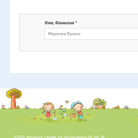
Имя, Фамилия
*
03150, Украина, г.Киев, ул. Антоновича 59, оф. 18