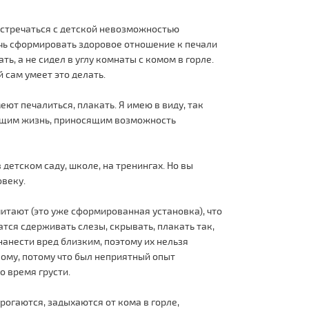
 встречаться с детской невозможностью
очь сформировать здоровое отношение к печали
ь, а не сидел в углу комнаты с комом в горле.
 сам умеет это делать.
еют печалиться, плакать. Я имею в виду, так
яющим жизнь, приносящим возможность
 детском саду, школе, на тренингах. Но вы
овеку.
читают (это уже сформированная установка), что
атся сдерживать слезы, скрывать, плакать так,
 нанести вред близким, поэтому их нельзя
лому, потому что был неприятный опыт
о время грусти.
рогаются, задыхаются от кома в горле,