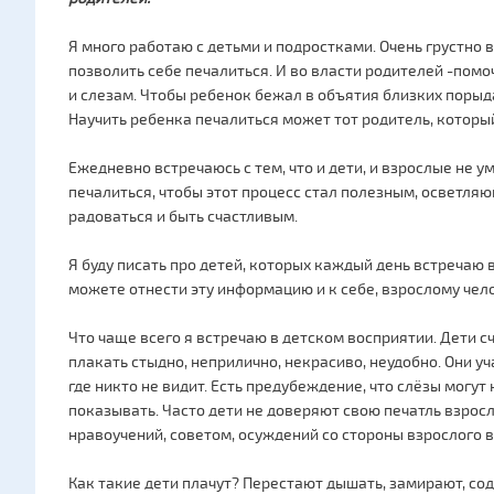
Я много работаю с детьми и подростками. Очень грустно
позволить себе печалиться. И во власти родителей -пом
и слезам. Чтобы ребенок бежал в объятия близких порыдат
Научить ребенка печалиться может тот родитель, который
Ежедневно встречаюсь с тем, что и дети, и взрослые не ум
печалиться, чтобы этот процесс стал полезным, осветл
радоваться и быть счастливым.
Я буду писать про детей, которых каждый день встречаю в
можете отнести эту информацию и к себе, взрослому чел
Что чаще всего я встречаю в детском восприятии. Дети с
плакать стыдно, неприлично, некрасиво, неудобно. Они уч
где никто не видит. Есть предубеждение, что слёзы могут
показывать. Часто дети не доверяют свою печатль взрос
нравоучений, советом, осуждений со стороны взрослого в
Как такие дети плачут? Перестают дышать, замирают, сод