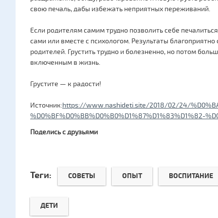
свою печаль, дабы избежать неприятных переживаний.
Если родителям самим трудно позволить себе печалиться 
сами или вместе с психологом. Результаты благоприятно 
родителей. Грустить трудно и болезненно, но потом бол
включенным в жизнь.
Грустите — к радости!
Источник:
https://www.nashideti.site/2018/02/24/%D
%D0%BF%D0%BB%D0%B0%D1%87%D1%83%D1%82-%D
Поделись с друзьями
Теги:
СОВЕТЫ
ОПЫТ
ВОСПИТАНИЕ
ДЕТИ