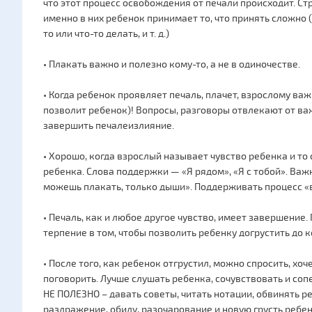
что этот процесс освобождения от печали происходит. Ст
именно в них ребенок принимает то, что принять сложно 
то или что-то делать, и т. д.)
• Плакать важно и полезно кому-то, а не в одиночестве.
• Когда ребенок проявляет печаль, плачет, взрослому ва
позволит ребенок)! Вопросы, разговоры отвлекают от ва
завершить печалеизлияние.
• Хорошо, когда взрослый называет чувство ребенка и то 
ребенка. Слова поддержки — «Я рядом», «Я с тобой». Ва
можешь плакать, только дыши». Поддерживать процесс «
• Печаль, как и любое другое чувство, имеет завершение
терпение в том, чтобы позволить ребенку догрустить до к
• После того, как ребенок отгрустил, можно спросить, хоч
поговорить. Лучше слушать ребенка, сочувствовать и соп
НЕ ПОЛЕЗНО – давать советы, читать нотации, обвинять 
раздражение, обиду, разочарование и новую грусть ребе