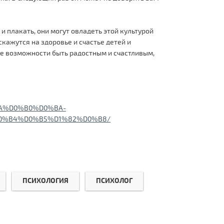
и плакать, они могут овладеть этой культурой
скажутся на здоровье и счастье детей и
ьше возможности быть радостным и счастливым,
0%BA%D0%B0%D0%BA-
0%B4%D0%B5%D1%82%D0%B8/
ПСИХОЛОГИЯ
ПСИХОЛОГ