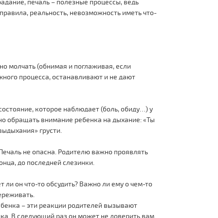
радание, печаль – полезные процессы, ведь
(правила, реальность, невозможность иметь что-
жно молчать (обнимая и поглаживая, если
жного процесса, останавливают и не дают
состояние, которое наблюдает (боль, обиду…) у
жно обращать внимание ребенка на дыхание: «Ты
выдыхания» грусти.
. Печаль не опасна. Родителю важно проявлять
онца, до последней слезинки.
ет ли он что-то обсудить? Важно ли ему о чем-то
ереживать.
ребенка – эти реакции родителей вызывают
нка. В следующий раз он может не доверить вам