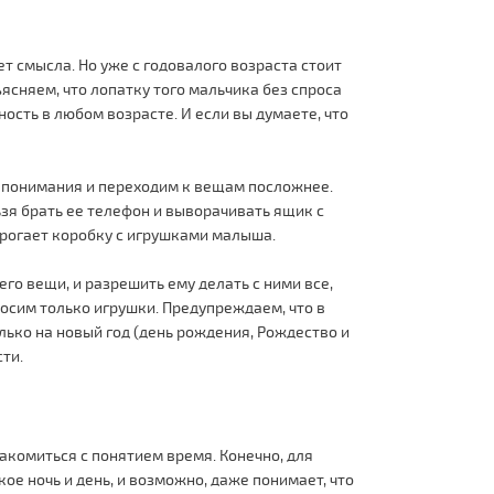
ет смысла. Но уже с годовалого возраста стоит
ъясняем, что лопатку того мальчика без спроса
ость в любом возрасте. И если вы думаете, что
 понимания и переходим к вещам посложнее.
ьзя брать ее телефон и выворачивать ящик с
трогает коробку с игрушками малыша.
его вещи, и разрешить ему делать с ними все,
носим только игрушки. Предупреждаем, что в
лько на новый год (день рождения, Рождество и
сти.
накомиться с понятием время. Конечно, для
кое ночь и день, и возможно, даже понимает, что