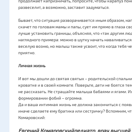
продолжает капризничать, попросите, чтобы карапуз понос
развеселит, а возможно, заставит задуматься.
Бывает, что ситуация разворачивается иным образом, н
скачет по головам мамы и папы, сует им прямо в глаза сво
лучше установить границы, объясняя, что «так другим л
наглядного примера: можно в шутку начать наваливаться 
веселую возню, но малыш также усвоит, что когда тебя че
приятно.
Личная жизнь
И вот мы дошли до святая святых – родительской спальни
кроватке и в своей комнате. Поверьте, дети не боятся тем
не рассказать. Не стращайте малыша бабаями и ягами. Их
формировании фобий – огромна.
Да и ваша интимная жизнь не должна закончиться с появ
иначе сделаете ему братика или сестричку? Вспомним, чт
Комаровский:
Евгений Комаровскийпедиатр, врач высшей