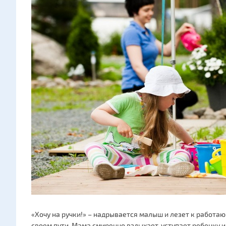
«Хочу на ручки!» – надрывается малыш и лезет к работа
своем пути. Мама смиренно вздыхает, уступает ребенку и