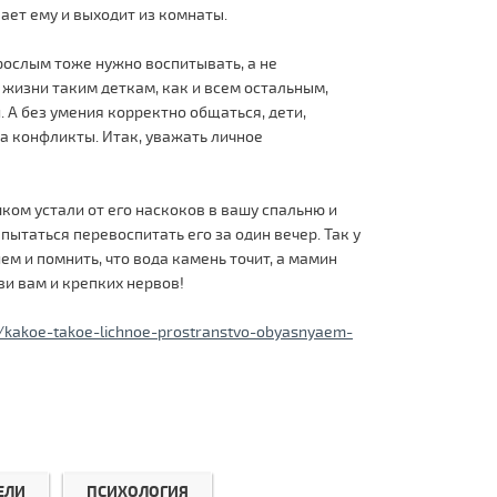
вает ему и выходит из комнаты.
зрослым тоже нужно воспитывать, а не
й жизни таким деткам, как и всем остальным,
 А без умения корректно общаться, дети,
на конфликты. Итак, уважать личное
ом устали от его наскоков в вашу спальню и
 пытаться перевоспитать его за один вечер. Так у
ем и помнить, что вода камень точит, а мамин
и вам и крепких нервов!
ti/kakoe-takoe-lichnoe-prostranstvo-obyasnyaem-
ЕЛИ
ПСИХОЛОГИЯ