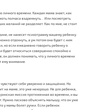
ю личного времени. Каждая мама знает, как
и хоть полчаса вздремнуть… Или посмотреть
х желаний не разделяет. Как по мне, не стоит
едине, не нанесет психотравму вашему ребенку.
ожко отдохнуть, а уж потом она будет с ним
и, но если ежедневно говорить ребенку о
 и будет относиться совершенно спокойно к
, он должен понимать, что у личного времени
т ему внимание.
и чувствуют себя уверенно и защищённо. Но
т на маме, это уже нехорошо. Не для ребенка,
теринская миссия протяженная во времени, и вы
ет. Нужно ласково объяснять малышу, что он уже
то у мамы болят ручки. Если ребенок