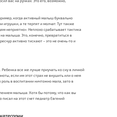
ил вас на ручках. Это его, возможно,
апример, когда активный малыш буквально
и игрушки, а те терпят и молчат. Тут также
юдям неприятно». Неплохо срабатывает тактика
на малыша. Это, конечно, превратиться в
ресчур активно тискают – это не очень-то и
. Ребенка все же лучше приучать ко сну в личной
ноты, если им этот страх не внушить или о нем
 роль в воспитании ничтожно мала, зато в
лением малыша. Хотя бы потому, что как вы
о писал на этот счет педиатр Евгений
 категории