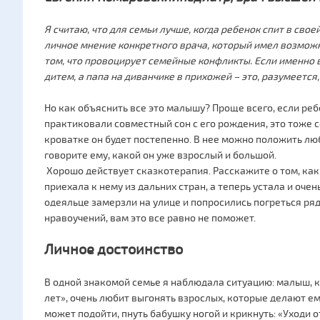
Я считаю, что для семьи лучше, когда ребенок спит в свое
личное мнение конкретного врача, который имел возможн
том, что провоцирует семейные конфликты. Если именно 
дитем, а папа на диванчике в прихожей – это, разумеется
Но как объяснить все это малышу? Проще всего, если реб
практиковали совместный сон с его рождения, это тоже с
кроватке он будет постепенно. В нее можно положить л
говорите ему, какой он уже взрослый и большой.
Хорошо действует сказкотерапия. Расскажите о том, как 
приехала к нему из дальних стран, а теперь устала и оче
одеяльце замерзли на улице и попросились погреться ря
нравоучений, вам это все равно не поможет.
Личное достоинство
В одной знакомой семье я наблюдала ситуацию: малыш, 
лет», очень любит выгонять взрослых, которые делают ем
может подойти, пнуть бабушку ногой и крикнуть: «Уходи 