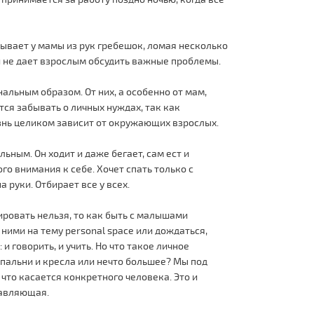
ывает у мамы из рук гребешок, ломая несколько
 и не дает взрослым обсудить важные проблемы.
льным образом. От них, а особенно от мам,
ся забывать о личных нуждах, так как
изнь целиком зависит от окружающих взрослых.
льным. Он ходит и даже бегает, сам ест и
о внимания к себе. Хочет спать только с
а руки. Отбирает все у всех.
ровать нельзя, то как быть с малышами
 ними на тему personal space или дождаться,
и говорить, и учить. Но что такое личное
пальни и кресла или нечто большее? Мы под
 что касается конкретного человека. Это и
тавляющая.