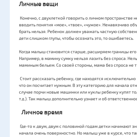
Личные вещи
Конечно, с двухлеткой говорить о личном пространстве н
вводить понятия «мое», «твое», «чужое». Ненавязчиво об
брать нельзя. Ребенок должен уважать частную собственн
дети слишком глупы, чтобы осознать это, то ошибаетесь.
Когда малыш становится старше, расширяем границы его
Например, в мамину сумку нельзя лазить без спроса. Нел
маминым бельем. Со своей стороны, мама без спроса не 
Стоит рассказать ребенку, где находятся исключительно 
что он посчитает нужным. В эту категорию для начала от
случае порчи новые машинки или куклы ребенку купят то
т.д.). Так малыш дополнительно узнает и об ответственно
Личное время
Где-то к двум, двум с половиной годам детки начинают з
начала очень поверхностно. Но малыш уже в курсе, что та