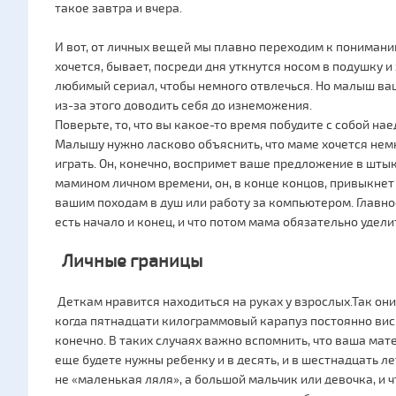
такое завтра и вчера.
И вот, от личных вещей мы плавно переходим к понимани
хочется, бывает, посреди дня уткнутся носом в подушку 
любимый сериал, чтобы немного отвлечься. Но малыш ваши
из-за этого доводить себя до изнеможения.
Поверьте, то, что вы какое-то время побудите с собой на
Малышу нужно ласково объяснить, что маме хочется немн
играть. Он, конечно, воспримет ваше предложение в штык
мамином личном времени, он, в конце концов, привыкнет
вашим походам в душ или работу за компьютером. Главное
есть начало и конец, и что потом мама обязательно удели
Личные границы
Деткам нравится находиться на руках у взрослых.Так он
когда пятнадцати килограммовый карапуз постоянно виси
конечно. В таких случаях важно вспомнить, что ваша ма
еще будете нужны ребенку и в десять, и в шестнадцать л
не «маленькая ляля», а большой мальчик или девочка, и ч