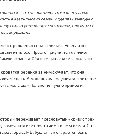
й кровати – это не правило, этого всего лишь
ость видеть тысячи семей и сделать выводы о
вашу семью устраивает сон втроем, или мама с
, не запрещено
.
енок с рождения спал отдельно. Но если вы
овсем не плохо. Просто приучаться к личной
юбимую игрушку. Обязательно хвалите малыша,
кроватка ребенка за ним скучает, что она
нь хочет спать. А маленькая подушечка и детское
дом с малышом. Только не нужно криков и
который переживает пресловутый «кризис трех
у замечания или просто чем-то не угодили. Он
отсюда, брысь!» Бабушка так старается быть