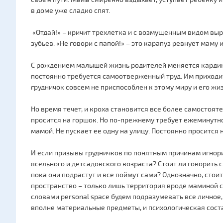
в доме уже сладко спят.
«Отдай!» – кричит трехлетка и с возмущенным видом выр
зубьев. «Не говори с папой!» – это карапуз ревнует маму
С рождением малышей жизнь родителей меняется кардина
постоянно требуется самоотверженный труд. Им приходит
грудничок совсем не приспособлен к этому миру и его ж
Но время течет, и кроха становится все более самостояте
просится на горшок. Но по-прежнему требует ежеминутног
мамой. Не пускает ее одну на улицу. Постоянно просится н
И если призывы грудничков по понятным причинам игнори
ясельного и детсадовского возраста? Стоит ли говорить с
пока они подрастут и все поймут сами? Однозначно, стоит: 
пространство – только лишь территория вроде маминой с
словами personal space будем подразумевать все личное,
вполне материальные предметы, и психологическая сос