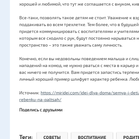
хорошей и любимой, что тут же соглашается с внуком, ки
Все-таки, позволять такое детям не стоит. Уважение к в
поддакивать во всем трехлетке. Тем более, что в будуще
придется коммуницировать с воспитателями и учителями.
которым все сходило с рук, будут постоянно нарываться 
пространство – это также уважать саму личность.
Конечно, если вы недовольны поведением малыша и слишк
нападений на комод, не нужно рваться с места в карьер и
вас ничего не получится. Вам придется запастись терпени
личный хороший пример шлифует характер ребенка. Любв
Источник:
https://miridei.com/idei-dlya-doma/semya-i-de
rebenku-na-paltsah/
Поделись с друзьями
Теги:
СОВЕТЫ
ВОСПИТАНИЕ
РОДИТ