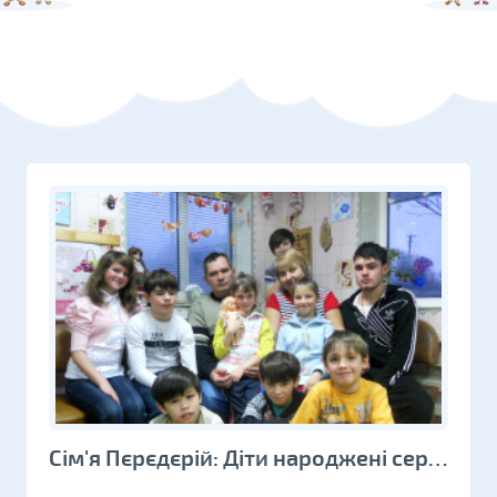
Сім'я Пєрєдєрій: Діти народжені серцем