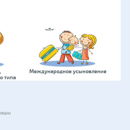
,
Международное усыновление
о типа
рации