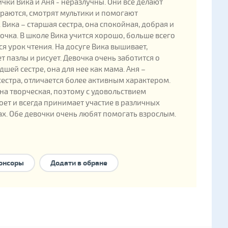
ички Вика и Аня - неразлучны. Они все делают
граются, смотрят мультики и помогают
 Вика – старшая сестра, она спокойная, добрая и
очка. В школе Вика учится хорошо, больше всего
ся урок чтения. На досуге Вика вышивает,
т пазлы и рисует. Девочка очень заботится о
дшей сестре, она для нее как мама. Аня –
естра, отличается более активным характером.
на творческая, поэтому с удовольствием
поет и всегда принимает участие в различных
х. Обе девочки очень любят помогать взрослым.
ные данные
онсоры
Додати в обране
ения: 2011
енка в государственной базе: 346898
е формы семейного устройства:
опека
,
 семья
,
детский дом семейного типа
.