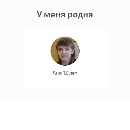
У ребенка
У меня родня
Внимание! В с
22.07.2016 №45
первичном учет
Аня 12 лет