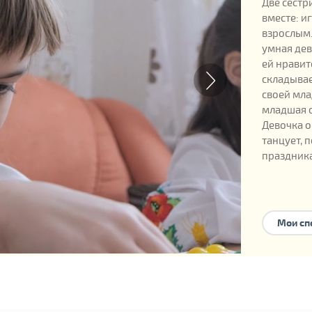
Две сестр
вместе: и
взрослым.
умная дев
ей нравит
складывае
своей мла
младшая с
Девочка о
танцует, 
праздника
Официаль
Мои сп
Дата рожд
Номер реб
Возможны
приемная