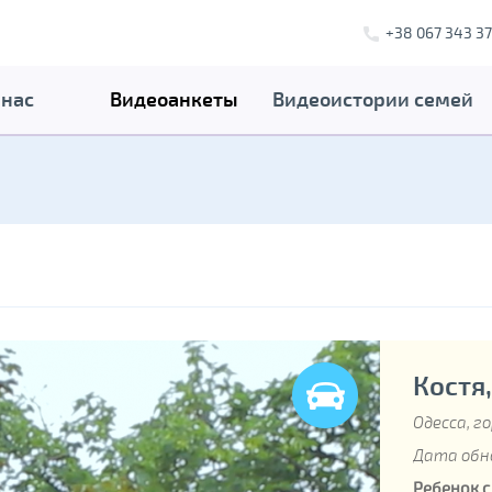
+38 067 343 37
 нас
Видеоанкеты
Видеоистории семей
Костя,
Одесса, г
Дата обно
Ребенок 