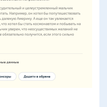
ссудительный и целеустремленный мальчик
тать. Например, он хотел бы попутешествовать
ь далекую Америку. А еще он так увлекается
 что хотел бы стать космонавтом и побывать на
ьчик уверен, что неосуществимых желаний не
се обязательно получится, если этого сильно
ные данные
ения: 2008
онсоры
Додати в обране
енка в государственной базе: 325112
е формы семейного устройства:
национальное
ние
,
опека
,
приемная семья
,
детский дом
о типа
,
международное усыновление
.
 нет брата/сестры