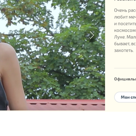
Очень ра
любит меч
и посетит
космосом,
Луне. Мал
бывает, в
захотеть.
Официаль
Дата рожд
Мои сп
Номер реб
Возможны
усыновле
семейног
У ребенка