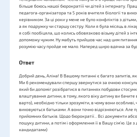
більше боюсь нашої бюрократіїї чи дітей з інтернату. Прац
педагога-організатора та 5 років вчителя біології та вих
керівником. За ці роки у мене не було конфліктів з дітьм
а як подружку чи старшу сестру. Коли я була місяць в ліка
я собі пообіцяла, що колись обовязково візьму дітей з ін
допоможу чужим. Ну мабуть прийшов час над цим питання
розумію часу пройде не мало. Наперед щиро вдячна за бу
Ответ
Добрий день, Аліна! В Вашому питанні є багато запитів, 
Ми б рекомендували спершу звернутися за очною консуль
який би допоміг розібратися в питаннях побудови стосункі
влаштування дитини, в тому, якого віку дитину ви бачите в 
варто), необхідно тільки зрозуміти, в чому вони особливі,
виховуються батьками. А вони точно відрізняються. Але п
прийомних батьків. Щодо бюрократії... Всі документи абс
пошуку дитини, а потім і оформлення її в Вашу сім'ю. Це 
кандидатами)