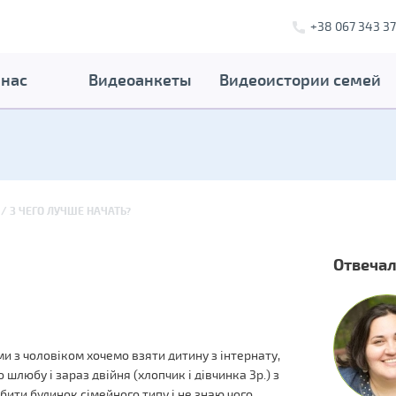
+38 067 343 37
 нас
Видеоанкеты
Видеоистории семей
З ЧЕГО ЛУЧШЕ НАЧАТЬ?
Отвечал
ми з чоловіком хочемо взяти дитину з інтернату,
о шлюбу і зараз двійня (хлопчик і дівчинка 3р.) з
бити будинок сімейного типу і не знаю чого