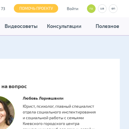
ПОМОЧЬ ПРОЕКТУ
 73
Войти
ru
ua
en
Видеосоветы
Консультации
Полезное
 на вопрос
Любовь Лориашвили
Юрист, психолог, главный специалист
отдела социального инспектирования
и социальной работы с семьями
Киевского городского центра