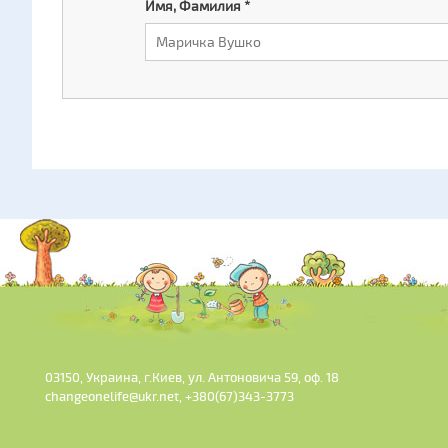
Имя, Фамилия
*
03150, Украина, г.Киев, ул. Антоновича 59, оф. 18
changeonelife@ukr.net, +380(67)343-3773