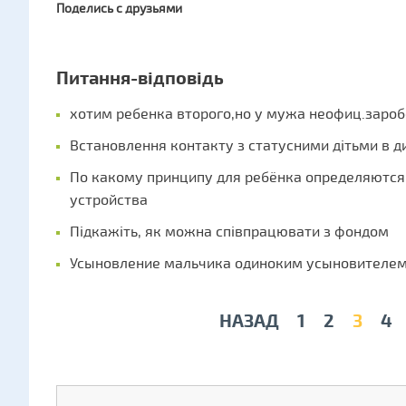
Поделись с друзьями
Питання-відповідь
хотим ребенка второго,но у мужа неофиц.заро
Встановлення контакту з статусними дітьми в д
По какому принципу для ребёнка определяютс
устройства
Підкажіть, як можна співпрацювати з фондом
Усыновление мальчика одиноким усыновителем
НАЗАД
1
2
3
4