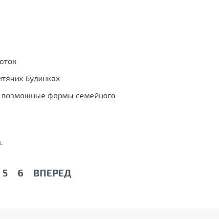
боток
итячих будинках
я возможные формы семейного
.
5
6
ВПЕРЕД