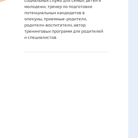
социальных служб для семьи, детей и
молодежи; тренер по подготовке
потенциальных кандидатов в
опекуны, приемные-родители,
родители-воспитатели, автор
тренинговых программ для родителей
и специалистов.