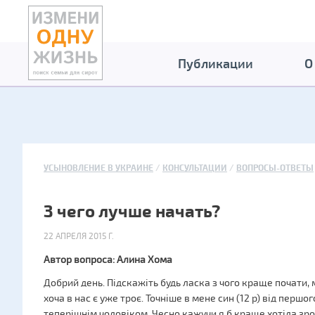
Публикации
О
УСЫНОВЛЕНИЕ В УКРАИНЕ
КОНСУЛЬТАЦИИ
ВОПРОСЫ-ОТВЕТЫ
З чего лучше начать?
22 АПРЕЛЯ 2015 Г.
Автор вопроса: Алина Хома
Добрий день. Підскажіть будь ласка з чого краще почати, 
хоча в нас є уже троє. Точніше в мене син (12 р) від першог
теперішнім чоловіком. Чесно кажучи я б краще хотіла зро