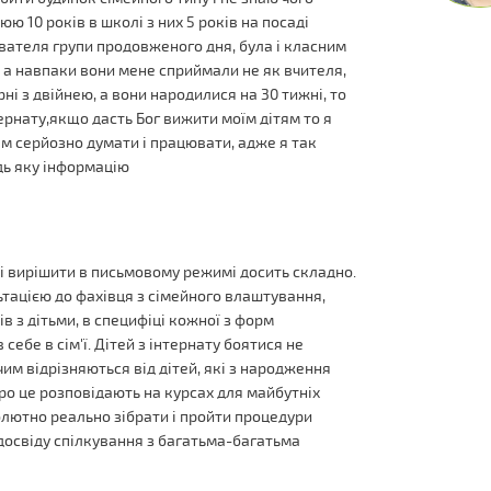
юю 10 років в школі з них 5 років на посаді
ователя групи продовженого дня, була і класним
и, а навпаки вони мене сприймали не як вчителя,
рні з двійнею, а вони народилися на 30 тижні, то
тернату,якщо дасть Бог вижити моїм дітям то я
м серйозно думати і працювати, адже я так
дь яку інформацію
які вирішити в письмовому режимі досить складно.
тацією до фахівця з сімейного влаштування,
в з дітьми, в специфіці кожної з форм
себе в сім'ї. Дітей з інтернату боятися не
 чим відрізняються від дітей, які з народження
ро це розповідають на курсах для майбутніх
олютно реально зібрати і пройти процедури
з досвіду спілкування з багатьма-багатьма