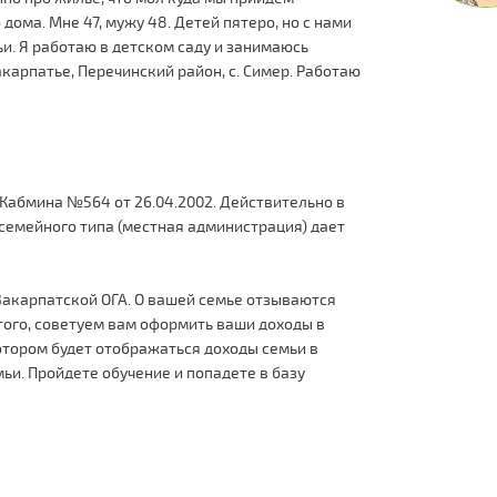
дома. Мне 47, мужу 48. Детей пятеро, но с нами
и. Я работаю в детском саду и занимаюсь
акарпатье, Перечинский район, с. Симер. Работаю
Кабмина №564 от 26.04.2002. Действительно в
м семейного типа (местная администрация) дает
Закарпатской ОГА. О вашей семье отзываются
того, советуем вам оформить ваши доходы в
котором будет отображаться доходы семьи в
мьи. Пройдете обучение и попадете в базу