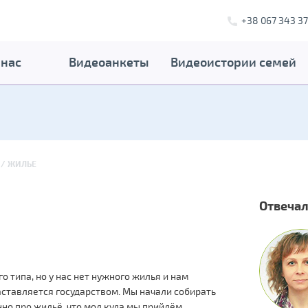
+38 067 343 37
 нас
Видеоанкеты
Видеоистории семей
ЖИЛЬЕ
Отвечал
о типа, но у нас нет нужного жилья и нам
аставляется государством. Мы начали собирать
но про жильё, что мол куда мы прийдём