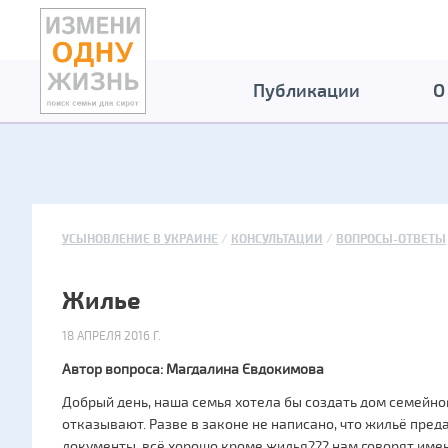
Публикации
О
УСЫНОВЛЕНИЕ В УКРАИНЕ
КОНСУЛЬТАЦИИ
ВОПРОСЫ-ОТВЕТЫ
Жилье
18 АПРЕЛЯ 2016 Г.
Автор вопроса: Магдалина Євдокимова
Добрый день, наша семья хотела бы создать дом семейног
отказывают. Разве в законе не написано, что жильё пред
документы, всё хорошо кроме жилья??? нам говорят имен