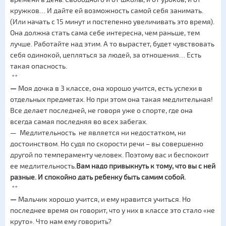
кружков… И дайте ей возможность самой себя занимать.
(Или начать с 15 минут и постепенно увеличивать это время).
Она должна стать сама себе интересна, чем раньше, тем
лучше. Работайте над этим. А то вырастет, будет чувствовать
себя одинокой, цепляться за людей, за отношения… Есть
такая опасность.
**
—
Моя дочка в 3 классе, она хорошо учится, есть успехи в
отдельных предметах. Но при этом она такая медлительная!
Все делает последней, не говоря уже о спорте, где она
всегда самая последняя во всех забегах.
— Медлительность не является ни недостатком, ни
достоинством. Но судя по скорости речи – вы совершенно
другой по темпераменту человек. Поэтому вас и беспокоит
ее медлительность.
Вам надо привыкнуть к тому, что вы с ней
разные. И спокойно дать ребенку быть самим собой.
**
—
Мальчик хорошо учится, и ему нравится учиться. Но
последнее время он говорит, что у них в классе это стало «не
круто». Что нам ему говорить?