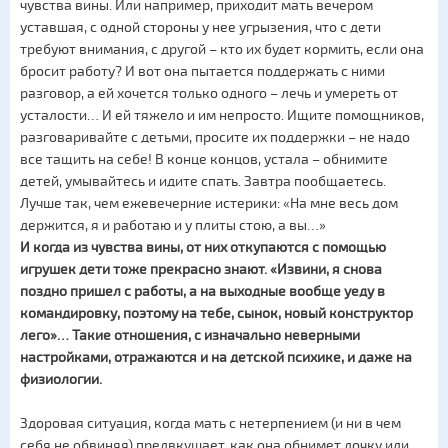
чувства вины. Или например, приходит мать вечером
уставшая, с одной стороны у нее угрызения, что с дети
требуют внимания, с другой – кто их будет кормить, если она
бросит работу? И вот она пытается поддержать с ними
разговор, а ей хочется только одного – лечь и умереть от
усталости… И ей тяжело и им непросто. Ищите помощников,
разговаривайте с детьми, просите их поддержки – не надо
все тащить на себе! В конце концов, устала – обнимите
детей, умывайтесь и идите спать. Завтра пообщаетесь.
Лучше так, чем ежевечерние истерики: «На мне весь дом
держится, я и работаю и у плиты стою, а вы…»
И когда из чувства вины, от них откупаются с помощью
игрушек дети тоже прекрасно знают. «Извини, я снова
поздно пришел с работы, а на выходные вообще уеду в
командировку, поэтому на тебе, сынок, новый конструктор
лего»… Такие отношения, с изначально неверными
настройками, отражаются и на детской психике, и даже на
физиологии.
Здоровая ситуация, когда мать с нетерпением (и ни в чем
себя не обвиняя) предвкушает, как она обнимет дочку или