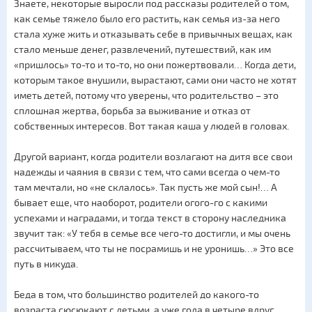
Знаете, некоторые выросли под рассказы родителей о том,
как семье тяжело было его растить, как семья из-за него
стала хуже жить и отказывать себе в привычных вещах, как
стало меньше денег, развлечений, путешествий, как им
«пришлось» то-то и то-то, но они пожертвовали… Когда дети,
которым такое внушили, вырастают, сами они часто не хотят
иметь детей, потому что уверены, что родительство – это
сплошная жертва, борьба за выживание и отказ от
собственных интересов. Вот такая каша у людей в головах.
Другой вариант, когда родители возлагают на дитя все свои
надежды и чаяния в связи с тем, что сами всегда о чем-то
там мечтали, но «не склалось». Так пусть же мой сын!… А
бывает еще, что наоборот, родители огого-го с какими
успехами и наградами, и тогда текст в сторону наследника
звучит так: «У тебя в семье все чего-то достигли, и мы очень
рассчитываем, что ты не посрамишь и не уронишь…» Это все
путь в никуда.
Беда в том, что большинство родителей до какого-то
возраста сюсюкают с детьми, а уже года в четыре вдруг