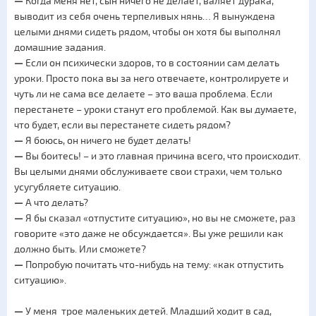
—
Когда меня нет, сын ничего не делает, валяет дурака,
выводит из себя очень терпеливых нянь… Я вынуждена
целыми днями сидеть рядом, чтобы он хотя бы выполнял
домашние задания.
—
Если он психически здоров, то в состоянии сам делать
уроки. Просто пока вы за него отвечаете, контролируете и
чуть ли не сама все делаете – это ваша проблема. Если
перестанете – уроки станут его проблемой. Как вы думаете,
что будет, если вы перестанете сидеть рядом?
—
Я боюсь, он ничего не будет делать!
—
Вы боитесь! – и это главная причина всего, что происходит.
Вы целыми днями обслуживаете свои страхи, чем только
усугубляете ситуацию.
—
А что делать?
—
Я бы сказал «отпустите ситуацию», но вы не сможете, раз
говорите «это даже не обсуждается». Вы уже решили как
должно быть. Или сможете?
—
Попробую почитать что-нибудь на тему: «как отпустить
ситуацию».
—
У меня трое маленьких детей. Младший ходит в сад,