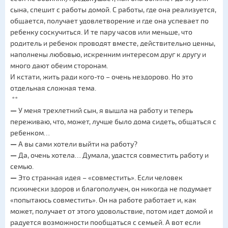
сына, спешит с работы домой. С работы, где она реализуется,
общается, получает удовлетворение и где она успевает по
ребенку соскучиться. И те пару часов или меньше, что
родитель и ребенок проводят вместе, действительно ценны,
наполнены любовью, искренним интересом друг к другу и
много дают обеим сторонам.
И кстати, жить ради кого-то – очень нездорово. Но это
отдельная сложная тема.
**
—
У меня трехлетний сын, я вышла на работу и теперь
переживаю, что, может, лучше было дома сидеть, общаться с
ребенком…
—
А вы сами хотели выйти на работу?
—
Да, очень хотела… Думала, удастся совместить работу и
семью.
—
Это странная идея – «совместить». Если человек
психически здоров и благополучен, он никогда не подумает
«попытаюсь совместить». Он на работе работает и, как
может, получает от этого удовольствие, потом идет домой и
радуется возможности пообщаться с семьей. А вот если