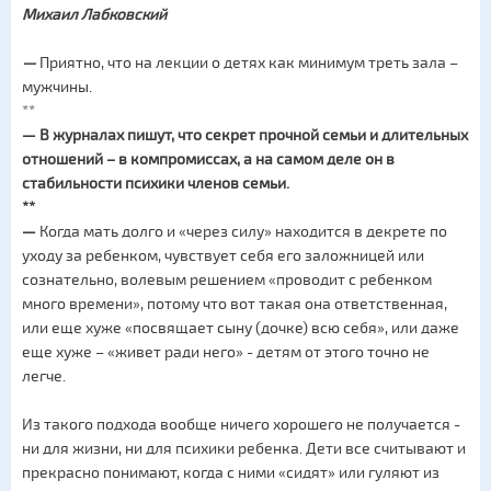
Михаил Лабковский
—
Приятно, что на лекции о детях как минимум треть зала –
мужчины.
**
—
В журналах пишут, что секрет прочной семьи и длительных
отношений – в компромиссах, а на самом деле он в
стабильности психики членов семьи.
**
—
Когда мать долго и «через силу» находится в декрете по
уходу за ребенком, чувствует себя его заложницей или
сознательно, волевым решением «проводит с ребенком
много времени», потому что вот такая она ответственная,
или еще хуже «посвящает сыну (дочке) всю себя», или даже
еще хуже – «живет ради него» - детям от этого точно не
легче.
Из такого подхода вообще ничего хорошего не получается -
ни для жизни, ни для психики ребенка. Дети все считывают и
прекрасно понимают, когда с ними «сидят» или гуляют из