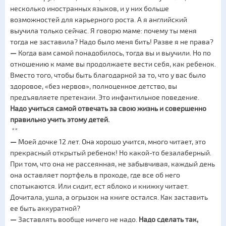
несколько иностранных языков, и у них больше
возможностей для карьерного роста. А я английский
выучила только сейчас. Я говорю маме: почему ты меня
тогда не заставила? Надо было меня бить! Разве я не права?
—
Когда вам самой понадобилось, тогда вы и выучили. Но по
отношению к маме вы продолжаете вести себя, как ребенок.
Вместо того, чтобы быть благодарной за то, что у вас было
здоровое, «без нервов», полноценное детство, вы
предъявляете претензии. Это инфантильное поведение.
Надо учиться самой отвечать за свою жизнь и совершенно
правильно учить этому детей.
**
—
Моей дочке 12 лет. Она хорошо учится, много читает, это
прекрасный открытый ребенок! Но какой-то безалаберный.
При том, что она не рассеянная, не забывчивая, каждый день
она оставляет портфель в проходе, где все об него
спотыкаются. Или сидит, ест яблоко и книжку читает.
Дочитала, ушла, а огрызок на книге остался. Как заставить
ее быть аккуратной?
—
Заставлять вообще ничего не надо.
Надо сделать так,