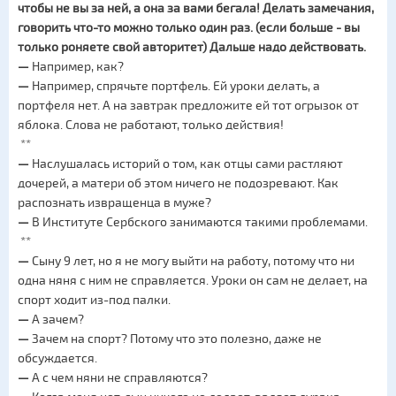
чтобы не вы за ней, а она за вами бегала! Делать замечания,
говорить что-то можно только один раз. (если больше - вы
только роняете свой авторитет) Дальше надо действовать.
—
Например, как?
—
Например, спрячьте портфель. Ей уроки делать, а
портфеля нет. А на завтрак предложите ей тот огрызок от
яблока. Слова не работают, только действия!
**
—
Наслушалась историй о том, как отцы сами растляют
дочерей, а матери об этом ничего не подозревают. Как
распознать извращенца в муже?
—
В Институте Сербского занимаются такими проблемами.
**
—
Сыну 9 лет, но я не могу выйти на работу, потому что ни
одна няня с ним не справляется. Уроки он сам не делает, на
спорт ходит из-под палки.
—
А зачем?
—
Зачем на спорт? Потому что это полезно, даже не
обсуждается.
—
А с чем няни не справляются?