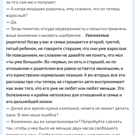
за что сам же и получает.
—
А когда младшая родилась, ему сказали, что он теперь
взрослый?
—
Да.
—
Тогда понятно, откуда неуверенность и попытки привлечь
ваше внимание и вызвать одобрение…
Уважаемые
родители! Когда у вас в семье рождается второй, третий,
пятый ребенок, не говорите старшим, что они уже взрослые.
Ни поведением, ни словами не давайте им понять, что мол
«ты уже большой». Во-первых, он хоть и старший, но по
отношению к родителям все равно остается маленьким, и
это единственно нормальная позиция. А во-вторых, все эти
рассказы про «ты теперь за старшего» дети воспринимают
как знак того, что его уже не любят или любят меньше. Это
болезненно и крайне неполезно для отношений в семье и
его дальнейшей жизни.
—
Дочке все время нужна компания, ничего не может делать
одна. В чем наша ошибка?
—
Возможно, вы ее заорганизовали? Попробуйте сделать
так, чтобы у нее было не меньше двух часов свободного
времени в день. Свободного и от школы, и от уроков, и от