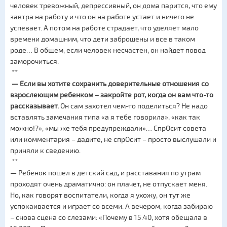
человек тревожный, депрессивный, он дома парится, что ему
завтра на работу и что он на работе устает и ничего не
успевает. А потом на работе страдает, что уделяет мало
времени домашним, что дети заброшены и все в таком
роде… В общем, если человек несчастен, он найдет повод
заморочиться.
**
—
Если вы хотите сохранить доверительные отношения со
взрослеющим ребенком – закройте рот, когда он вам что-то
рассказывает.
Он сам захотел чем-то поделиться? Не надо
вставлять замечания типа «а я тебе говорила», «как так
можно!?», «мы же тебя предупреждали»… СпрОсит совета
или комментария – дадите, не спрОсит – просто выслушали и
приняли к сведению.
**
—
Ребенок пошел в детский сад, и расставания по утрам
проходят очень драматично: он плачет, не отпускает меня.
Но, как говорят воспитатели, когда я ухожу, он тут же
успокаивается и играет со всеми. А вечером, когда забираю
– снова сцена со слезами: «Почему в 15.40, хотя обещала в