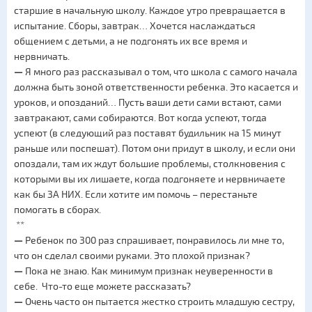
старшие в начальную школу. Каждое утро превращается в
испытание. Сборы, завтрак… Хочется наслаждаться
общением с детьми, а не подгонять их все время и
нервничать.
—
Я много раз рассказывал о том, что школа с самого начала
должна быть зоной ответственности ребенка. Это касается и
уроков, и опозданий… Пусть ваши дети сами встают, сами
завтракают, сами собираются. Вот когда успеют, тогда
успеют (в следующий раз поставят будильник на 15 минут
раньше или поспешат). Потом они придут в школу, и если они
опоздали, там их ждут большие проблемы, столкновения с
которыми вы их лишаете, когда подгоняете и нервничаете
как бы ЗА НИХ. Если хотите им помочь – перестаньте
помогать в сборах.
**
—
Ребенок по 300 раз спрашивает, понравилось ли мне то,
что он сделал своими руками. Это плохой признак?
—
Пока не знаю. Как минимум признак неуверенности в
себе. Что-то еще можете рассказать?
—
Очень часто он пытается жестко строить младшую сестру,