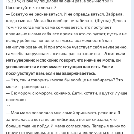
15.30?»; «Почему поцеловала один раз, а обычно три?»
Посоветуйте, что делать?
—
Советую не раскаиваться. И не оправдываться. Забрала,
когда смогла. Могла бы вообще не забирать. (Шутка). Дело в
том, что когда мать сама сомневается, что поступает
правильно и сама себя все время за что-то ругает, пусть и не
вслх, у ребенка появляется масса возможностей для
манипулирования. И при этом он чувствует себя неуверенно,
сам себя накручивает, психика расшатывается…
А вот если
мать уверенно и спокойно говорит, что иначе не могла, он
успокаивается и принимает ситуацию как есть. Еще и
посочувствует вам, если вы задерживаетесь.
—
Что, так и говорить «могла бы вообще не забирать»? Это
может травмировать!
—
С юмором, с юмором, конечно. Дети, кстати, и шутки лучше
понимают.
**
—
Моя мама позволяла мне самой принимать решения. Я
занималась в детстве английским, а потом сказала, что
больше туда не пойду. И мама согласилась. Теперь я вижу по
своим сотрудникам, что те, кого заставляли учиться, знают