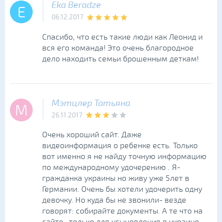
Eka Beradze
E
06.12.2017
Спасибо, что есть такие люди как Леонид и
вся его команда! Это очень благородное
дело находить семьи брошенным деткам!
Мэтцлер Татьяна
М
26.11.2017
Очень хороший сайт. Даже
видеоинформация о ребенке есть. Только
вот именно я не найду точную информацию
по международному удочерению . Я-
гражданка украины но живу уже 5лет в
Германии. Очень бы хотели удочерить одну
девочку. Но куда бы не звонили- везде
говорят: собирайте документы. А те что на
сайте- только для усыновления в украине..