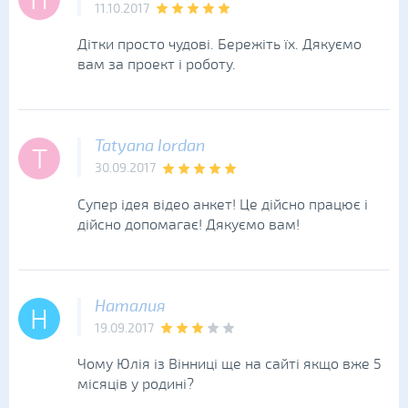
Н
11.10.2017
Дітки просто чудові. Бережіть їх. Дякуємо
вам за проект і роботу.
Tatyana Iordan
T
30.09.2017
Супер ідея відео анкет! Це дійсно працює і
дійсно допомагає! Дякуємо вам!
Наталия
Н
19.09.2017
Чому Юлія із Вінниці ще на сайті якщо вже 5
місяців у родині?