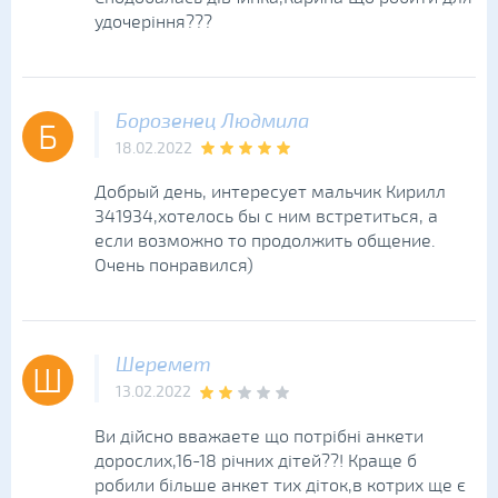
удочеріння???
Борозенец Людмила
Б
18.02.2022
Добрый день, интересует мальчик Кирилл
341934,хотелось бы с ним встретиться, а
если возможно то продолжить общение.
Очень понравился)
Шеремет
Ш
13.02.2022
Ви дійсно вважаете що потрібні анкети
дорослих,16-18 річних дітей??! Краще б
робили більше анкет тих діток,в котрих ще є