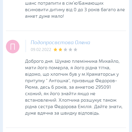
шанс потрапити в сім’ю!Бажающих
всиновити дитину від 0 до 3 років багато але
анкет дуже мало!
Подопросвєтова Олена
П
09.02.2022
Доброго дня. Шукаю племінника Михайло,
мати його померла, я його рідна тітка,
відомо, що хлопчик був у м.Краматорськ у
притулку " Антошка", призвище Федоров-
Рюма, десь 6 років, за анкетою 295091
схожий, як його знайти якщо не
встановлений. Хлопчика розшукує також
рідна сестра Федорова Емілія. Дайте знати,
дуже вдячна за швидку відповідь.