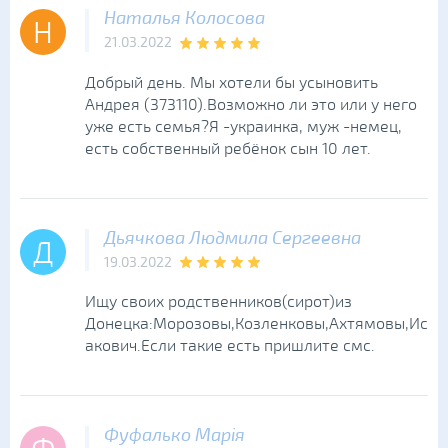
Наталья Колосова
Н
21.03.2022
Добрый день. Мы хотели бы усыновить
Андрея (373110).Возможно ли это или у него
уже есть семья?Я -украинка, муж -немец,
есть собственный ребёнок сын 10 лет.
Дьячкова Людмила Сергеевна
Д
19.03.2022
Ищу своих родственников(сирот)из
Донецка:Морозовы,Козленковы,Ахтямовы,Ис
акович.Если такие есть пришлите смс.
Фуфалько Марія