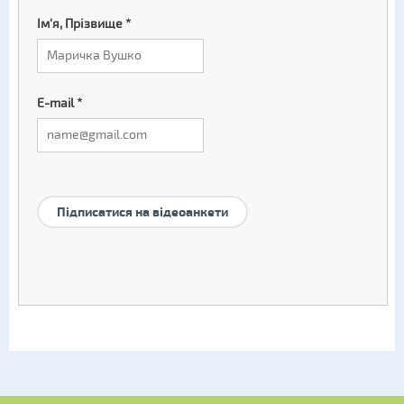
Ім'я, Прізвище
*
E-mail
*
Підписатися на відеоанкети