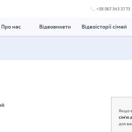
+38 067 343 37 73
Про нас
Відеоанкети
Відеоісторії сімей
ей:
Якщо в
сім'ю 
для ва