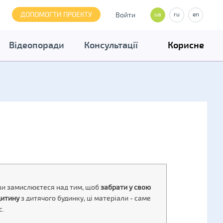
ДОПОМОГТИ ПРОЕКТУ
Войти
ua
ru
en
Відеопоради
Консультації
Корисне
и замислюєтеся над тим, щоб
забрати у свою
дитину
з дитячого будинку, ці матеріали - саме
с.