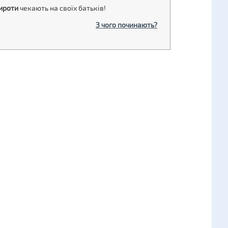
ироти
чекають на своїх батьків!
З чого починають?