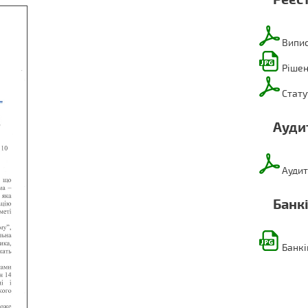
Випис
Рішен
Стату
Ауди
Аудит
Банк
Банкі