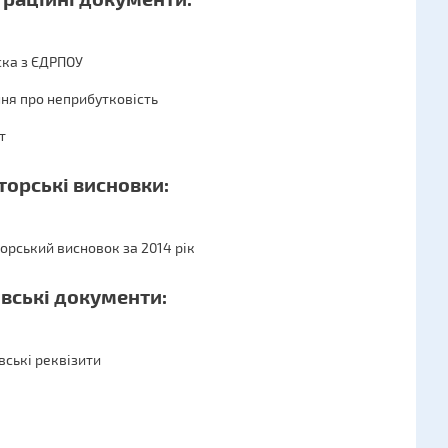
ка з ЄДРПОУ
ня про неприбутковість
т
торські висновки:
орський висновок за 2014 рік
івські документи:
вські реквізити