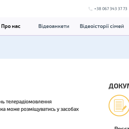
+38 067 343 37 73
Про нас
Відеоанкети
Відеоісторії сімей
ДОКУ
ань телерадіомовлення
яка може розміщуватись у засобах
Реєс