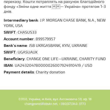
переказу. Кошти потраплять на рахунок благодійного
фонду «Зміни одне життя — Україна» протягом 1-3
днів.
Intermediary bank
: J.P. MORGAN CHASE BANK, N.A., NEW
YORK, USA
SWIFT
: CHASUS33
Account number
: 899579957
Bank’s name
: JSB UKRGASBANK, KYIV, UKRAINE
SWIFT
: UGASUAUK
Beneficiary
: CHANGE ONE LIFE—UKRAINE, CHARITY FUND
IBAN
: UA243204780000026007924910419 / USD
Payment details
: Сharity donation
03150, Україна, м.Київ, вул. Антоновича 59, оф. 18
changeonelife@ukr.net, +380(67)343-3773