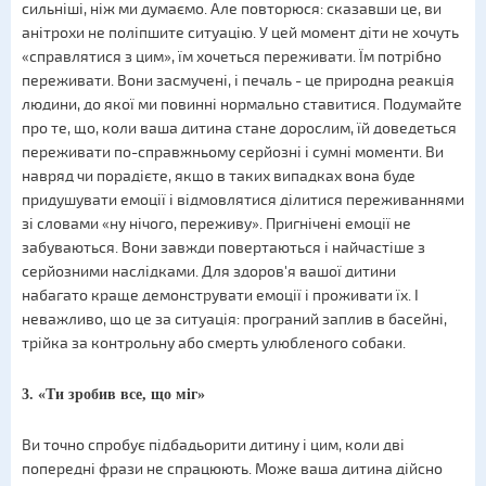
сильніші, ніж ми думаємо. Але повторюся: сказавши це, ви
анітрохи не поліпшите ситуацію. У цей момент діти не хочуть
«справлятися з цим», їм хочеться переживати. Їм потрібно
переживати. Вони засмучені, і печаль - це природна реакція
людини, до якої ми повинні нормально ставитися. Подумайте
про те, що, коли ваша дитина стане дорослим, їй доведеться
переживати по-справжньому серйозні і сумні моменти. Ви
навряд чи порадієте, якщо в таких випадках вона буде
придушувати емоції і відмовлятися ділитися переживаннями
зі словами «ну нічого, переживу». Пригнічені емоції не
забуваються. Вони завжди повертаються і найчастіше з
серйозними наслідками. Для здоров'я вашої дитини
набагато краще демонструвати емоції і проживати їх. І
неважливо, що це за ситуація: програний заплив в басейні,
трійка за контрольну або смерть улюбленого собаки.
3. «Ти зробив все, що міг»
Ви точно спробує підбадьорити дитину і цим, коли дві
попередні фрази не спрацюють. Може ваша дитина дійсно