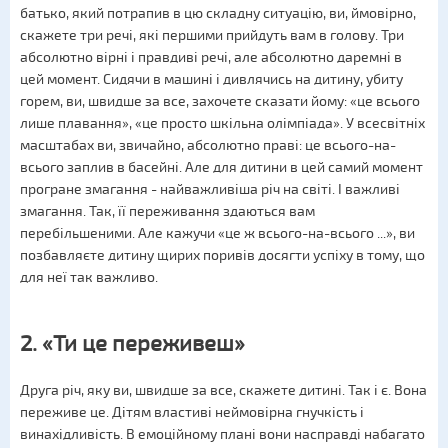
батько, який потрапив в цю складну ситуацію, ви, ймовірно,
скажете три речі, які першими прийдуть вам в голову. Три
абсолютно вірні і правдиві речі, але абсолютно даремні в
цей момент. Сидячи в машині і дивлячись на дитину, убиту
горем, ви, швидше за все, захочете сказати йому: «це всього
лише плавання», «це просто шкільна олімпіада». У всесвітніх
масштабах ви, звичайно, абсолютно праві: це всього-на-
всього заплив в басейні. Але для дитини в цей самий момент
програне змагання - найважливіша річ на світі. І важливі
змагання. Так, її переживання здаються вам
перебільшеними. Але кажучи «це ж всього-на-всього ...», ви
позбавляєте дитину щирих поривів досягти успіху в тому, що
для неї так важливо.
2. «Ти це переживеш»
Друга річ, яку ви, швидше за все, скажете дитині. Так і є. Вона
переживе це. Дітям властиві неймовірна гнучкість і
винахідливість. В емоційному плані вони насправді набагато