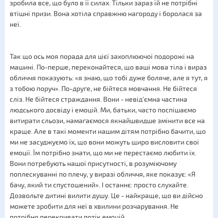
зробила все, що було в її силах. Тільки зараз їй не потрібні
втішні призи. Вона хотіла справжню нагороду і боролася за
неї.
Так що ось моя порада для цієї захоплюючої подорожі на
машині. По-перше, переконайтеся, що ваші мова тіла і вираз
обличчя показують: «я знаю, що тобі дуже боляче, але я тут, я
з тобою поруч». По-друге, не бійтеся мовчання. Не бійтеся
сліз. Не бійтеся страждання. Вони - невід'ємна частина
людського досвіду і емоцій. Ми, батьки, часто поспішаємо
витирати сльози, намагаємося якнайшвидше змінити все на
краще. Але в такі моменти нашим дітям потрібно бачити, що
ми не засуджуємо їх, що вони можуть щиро висловити свої
емоції. Їм потрібно знати, що ми не перестаємо любити їх.
Вони потребують нашої присутності, в розуміючому
поплескуванні по плечу, у виразі обличчя, яке показує: «Я
бачу, який ти спустошений». І останнє: просто слухайте.
Дозвольте дитині вилити душу. Це - найкраще, що ви дійсно
можете зробити для неї в хвилини розчарування. Не
потрібно перекривати потік емоцій.