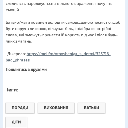
сміливість народжується з вільного вираження почуттів і
емоцій.
Батько/мати повинен володіти самовідданою чесністю, щоб
бути поруч з дитиною, відчуває біль, і підібрати потрібні
слова, які зможуть принести їй користь під час і після будь-
яких змагань.
Джерело:
https://mel.fm/otnosheniya_s_detmi/325716-
bad_phrases
Поділитись з друзями
Теги:
ПОРАДИ
ВИХОВАННЯ
БАТЬКИ
ДІТИ