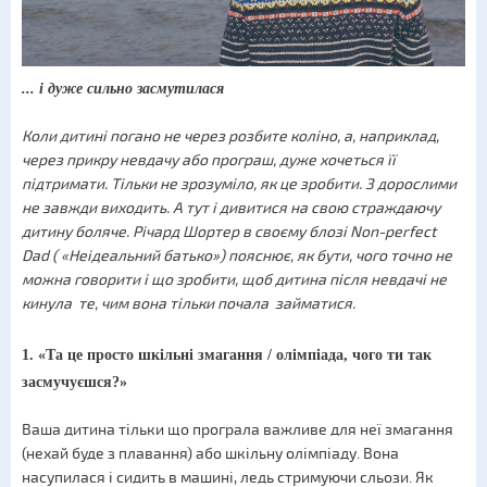
... і дуже сильно засмутилася
Коли дитині погано не через розбите коліно, а, наприклад,
через прикру невдачу або програш, дуже хочеться її
підтримати. Тільки не зрозуміло, як це зробити. З дорослими
не завжди виходить. А тут і дивитися на свою страждаючу
дитину боляче. Річард Шортер в своєму блозі Non-perfect
Dad ( «Неідеальний батько») пояснює, як бути, чого точно не
можна говорити і що зробити, щоб дитина після невдачі не
кинула те, чим вона тільки почала займатися.
1. «Та це просто шкільні змагання / олімпіада, чого ти так
засмучуєшся?»
Ваша дитина тільки що програла важливе для неї змагання
(нехай буде з плавання) або шкільну олімпіаду. Вона
насупилася і сидить в машині, ледь стримуючи сльози. Як