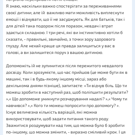
Я знаю, наскільки важко спостерігати за переживаннями
своєї дитини; але їй важливо мати можливість виплеснути
емоції і відчувати, що її не засуджують. Як для батьків, так і
для дітей така подорож після поразок, невдач і втрат
здається складною. І три речі, які ви інстинктивно хотіли б
сказати, - правильні, звичайно, з точки зору здорового
глузду. Але нехай краще ця правда залишиться у вас в
голові, а ви залишитеся поруч з вашою дитиною.
Допоможіть їй не зупинитися після пережитого невдалого
досвіду. Коли зрозумієте, що час прийшов (це може бути як в
машині, так і в будь-якому іншому місці; зараз або
декількома днями пізніше), запитаєте: «Ти відчув біль. Що ти
можеш зробити в наступний раз, щоб поліпшити результати?
»,« Що допоможе уникнути розчарування надалі? »,« Чому ти
навчився? »,« Кого ти можеш попросити про допомогу? ».
Існує величезна кількість варіацій, які можна
використовувати, щоб задати питання такого роду.
Зважитися роздумувати над тим, що можна було б зробити
по-іншому, що можна змінити, - виразно сміливий крок. І ця