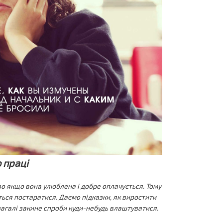
 праці
о якщо вона улюблена і добре оплачується. Тому
ься постаратися. Даємо підказки, як виростити
загалі закине спроби куди-небудь влаштуватися.