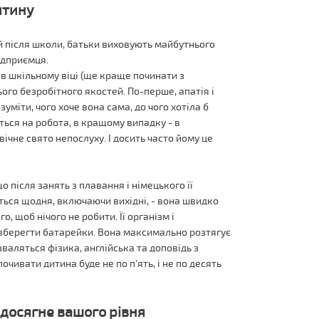
итину
ій після школи, батьки виховують майбутнього
ідприємця.
 в шкільному віці (ще краще починати з
го безробітного якостей. По-перше, апатія і
уміти, чого хоче вона сама, до чого хотіла б
ється на робота, в кращому випадку - в
вічне свято непослуху. І досить часто йому це
о після занять з плавання і німецького її
ється щодня, включаючи вихідні, - вона швидко
, щоб нічого не робити. Її організм і
зберегти батарейки. Вона максимально розтягує
валяться фізика, англійська та доповідь з
почивати дитина буде не по п'ять, і не по десять
е досягне вашого рівня