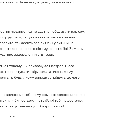
все кинули. Та не вийде: доводиться всяких
ованні людини, яка не здатна побудувати кар'єру.
но трудитися, якщо ви знаєте, що за кожним
репитають десять разів? Ось і у дитини не
 і інтерес до нового нікому не потрібні. Замість
удь-яке задоволення від праці.
утися такому шкідливому для безробітного
ас, перечитувати твір, намагатися самому
рять і в будь-якому випадку знайдуть, до чого
 впевненість в собі. Тому що, контролюючи кожен
тьки як би повідомляють їй: «Я тобі не довіряю.
рекрасна установка для безробітного!