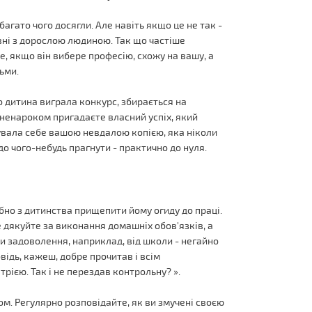
багато чого досягли. Але навіть якщо це не так -
вні з дорослою людиною. Так що частіше
, якщо він вибере професію, схожу на вашу, а
тьми.
кщо дитина виграла конкурс, збирається на
и ненароком пригадаєте власний успіх, який
чувала себе вашою невдалою копією, яка ніколи
о чого-небудь прагнути - практично до нуля.
ібно з дитинства прищепити йому огиду до праці.
не дякуйте за виконання домашніх обов'язків, а
и задоволення, наприклад, від школи - негайно
відь, кажеш, добре прочитав і всім
рією. Так і не перездав контрольну? ».
м. Регулярно розповідайте, як ви змучені своєю