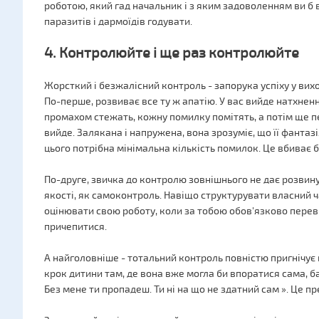
роботою, який гад начальник і з яким задоволенням ви б 
паразитів і дармоїдів годувати.
4. Контролюйте і ще раз контролюйте
Жорсткий і безжалісний контроль - запорука успіху у вих
По-перше, розвиває все ту ж апатію. У вас вийде натхнен
промахом стежать, кожну помилку помітять, а потім ще пе
вийде. Залякана і напружена, вона зрозуміє, що її фантазія
цього потрібна мінімальна кількість помилок. Це вбиває б
По-друге, звичка до контролю зовнішнього не дає розвин
якості, як самоконтроль. Навіщо структурувати власний ч
оцінювати свою роботу, коли за тобою обов'язково переві
причепитися.
А найголовніше - тотальний контроль повністю пригнічує
крок дитини там, де вона вже могла би впоратися сама, ба
Без мене ти пропадеш. Ти ні на що не здатний сам ». Це п