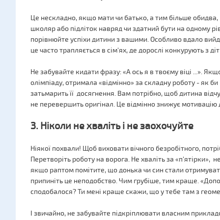
Це нескладно, якщо мати чи батько, а тим більше обидва, 
школяр або підліток навряд чи здатний бути на одному рі
порівнюйте успіхи дитини з вашими. Особливо вдало вийде
це часто трапляється в сім'ях, де дорослі конкурують з ді
Не забувайте кидати фразу: «А ось я в твоєму віці ...». Я
олімпіаду, отримала «відмінно» за складну роботу - як б
затьмарить її досягнення. Вам потрібно, щоб дитина від
не перевершить оригінал. Це відмінно знижує мотивацію д
3. Ніколи не хваліть і не заохочуйте
Ніякої похвали! Щоб виховати вічного безробітного, потр
Перетворіть роботу на ворога. Не хваліть за «п'ятірки», 
якщо раптом помітите, що донька чи син стали отримуват
припиніть це неподобство. Чим грубіше, тим краще. «Допо
сподобалося? Ти мені краще скажи, що у тебе там з геомет
І звичайно, не забувайте підкріплювати власним прикладо