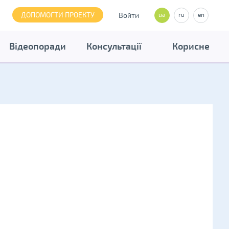
ДОПОМОГТИ ПРОЕКТУ
Войти
ua
ru
en
Відеопоради
Консультації
Корисне