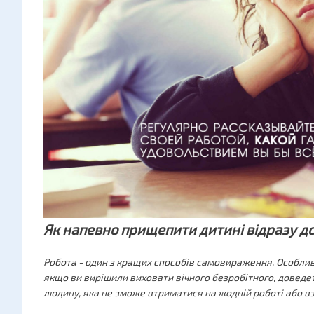
Як напевно прищепити дитині відразу до
Робота - один з кращих способів самовираження. Особлив
якщо ви вирішили виховати вічного безробітного, доведет
людину, яка не зможе втриматися на жодній роботі або в