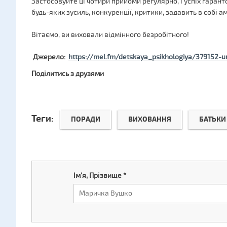
Застосовуйте ці чотири прийоми регулярно, і успіх гаран
будь-яких зусиль, конкуренції, критики, задавить в собі ам
Вітаємо, ви виховали відмінного безробітного!
Джерело:
https://mel.fm/detskaya_psikhologiya/379152-
Поділитись з друзями
Теги:
ПОРАДИ
ВИХОВАННЯ
БАТЬКИ
Ім'я, Прізвище
*