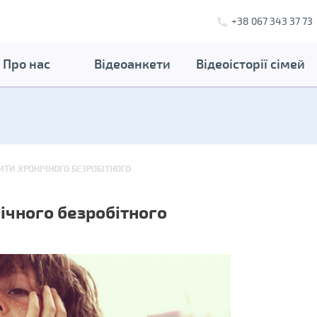
+38 067 343 37 73
Про нас
Відеоанкети
Відеоісторії сімей
ИТИ ХРОНІЧНОГО БЕЗРОБІТНОГО
ічного безробітного