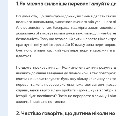
1.Як можна сильніше перевантажуйте д
Всі думають, що, записуючи доньку чи сина в десять секц
великого начальника, видатного вченого або успішного п
Але це зовсім не так. Насправді надмірна завантаженість
дошкільного) виховує кілька дуже важливих для майбутньо
безвольність. Тому що втомленій дитині просто ніколи зроз
прагнути і які у неї інтереси. До 10 класу вона перетворю
бунтуючого підлітка, який мріє перетворити своє життя в 
вдається.
По-друге, прокрастинація. Коли змучена дитина розуміє, щ
чекають домашні завдання до пізньої ночі, і так повторю
вчиться використовувати будь-яку вільну хвилинку для того
перевантажена нервова система намагаються хоч якось 
справи, адже варто тільки зробити «домашку» з алгебри, з
історії. Куди поспішати? Потім це переросте в звичку. І від
хвилин. І навіть не по тижню.
2. Частіше говоріть, що дитина ніколи н