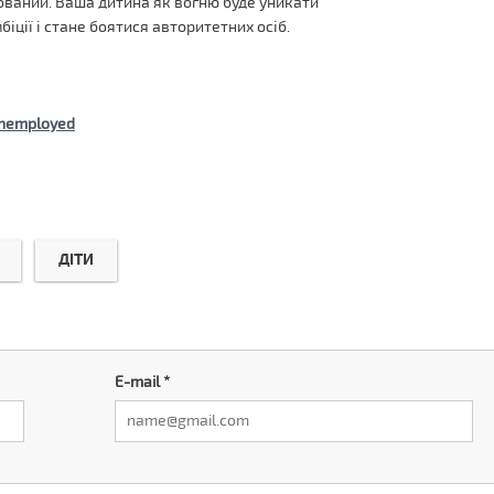
тований. Ваша дитина як вогню буде уникати
біції і стане боятися авторитетних осіб.
unemployed
ДІТИ
E-mail
*