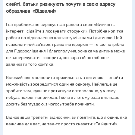
скейті, батьки ризикують почути в свою адресу
образливе «Відвали!»
І ця проблема не вирішується радою з серії: «Вимкніть
інтернет і сідайте з'ясовувати стосунки». Потрібна копітка
робота по відновленню контакту між вами і дитиною. Цей
психологічний зв'язок, грамотна ієрархія — те що потрібно
для її дорослішання і благополуччя, хоча сама дитина може
це заперечувати і говорити, що зараз їй потрібніше
залайкати того хом'яка.
Відомий шлях відновити прихильність з дитиною — знайти
можливість зосередитися один на одному. Найлегше це
зробити там, куди не протягнули оптоволокно, у якому-
небудь поході, наприклад. І хоча в лютому рада виглядає
досить безглуздою, з чогось треба починати.
Відновивши трепетні відносини, ви помітите, що людині, яка
важлива для вас, не так-то просто сказати: «Та йди ти!».