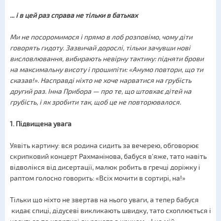
... і в цей раз справа не тільки в батьках
Ми не посоромимося і прямо в лоб розповімо, чому діти
говорять гидоту. Зазвичай дорослі, тільки зачувши нові
висловлювання, вибирають невірну тактику: підняти брови
на максимальну висоту і прошипіти: «Анумо повтори, що ти
сказав!». Насправді ніхто не хоче нарватися на грубість
другий раз. Інна Прибора — про те, що штовхає дітей на
грубість, і як зробити так, щоб це не повторювалося.
1. Підвищена увага
Уявіть картину: вся родина сидить за вечерею, обговорює
скрипковий концерт Рахманінова, бабуся в'яже, тато навіть
відволікся від дисертації, малюк робить в гречці доріжку і
раптом голосно говорить: «Всіх мочити в сортирі, на!»
Тільки що ніхто не звертав на нього уваги, а тепер бабуся
кидає спиці, дідусеві викликають швидку, тато схоплюється і