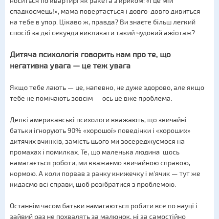
носиться по квартирі як ракета з криком: «І це мій
спадкоємець!», мама повертається і довго-довго дивиться
на тебе в упор. Цікаво ж, правда? Ви знаєте більш легкий
спосіб за дві секунди викликати такий чудовий ажіотаж?
Дитяча психологія говорить нам про те, що
негативна увага — це теж увага
Якщо тебе лають — це, напевно, не дуже здорово, але якщо
тебе не помічають зовсім — ось це вже проблема.
Деякі американські психологи вважають, що звичайні
батьки ігнорують 90% «хорошої» поведінки і «хороших»
дитячих вчинків, замість цього ми зосереджуємося на
промахах і помилках. Те, що маленька людина щось
намагається роботи, ми вважаємо звичайною справою,
нормою. А коли порвав з ранку книжечку і м'ячик — тут же
кидаємо всі справи, щоб розібратися з проблемою.
Останнім часом батьки намагаються робити все по науці і
зайвий раз не похвалять за малюнок, ні за самостійно