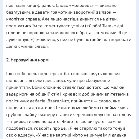
пов'язані кінці фіранок. Слово «молодець» — визнано
безглуздим, а давати грамотний зворотний зв'язок —
клопітка справа. Але якщо частіше дивитися на дітей,
посміхатися їм та коментувати успіхи («Люба! Ти вже дві
години не порівнювала молодшого брата з комахами! Я це
дуже ціную!»), можливо, у них не буде потреби відтворювати
деякі сміливі слівця.
2. Нерозуміння норм
Інша небезпека підстерігає батьків, які хочуть хороших
відносин з дітьми і десь щось чули про «безумовне
прийняття». Вони спокійно ставляться до того, що малюк
задер ноги на обідній стіл і криє всіх добірними епітетами з
політичних дебатів. Взагалі-то, прийняття — слово, яке
відноситься до дитини. Це дитину ми любимо і приймаємо, а
грубощі, лайку і манеру ставити черевики дідусеві на голову
— приймати вже не варто. Якщо те, що ви чуєте, вам не
подобається, говоріть про це: «Я не стерплю такого тону в
свою адресу», «У нас в квартирі ніхто не римує ім'я дядька