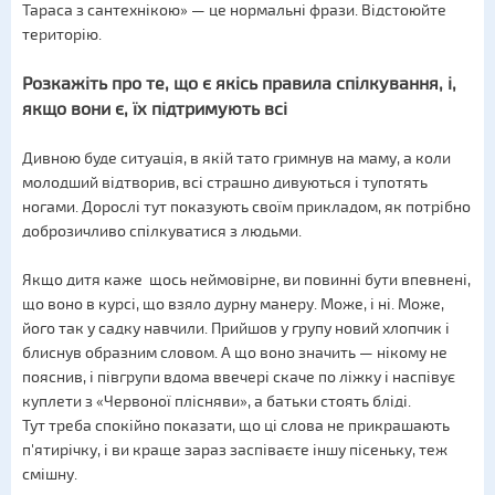
Тараса з сантехнікою» — це нормальні фрази. Відстоюйте
територію.
Розкажіть про те, що є якісь правила спілкування, і,
якщо вони є, їх підтримують всі
Дивною буде ситуація, в якій тато гримнув на маму, а коли
молодший відтворив, всі страшно дивуються і тупотять
ногами. Дорослі тут показують своїм прикладом, як потрібно
доброзичливо спілкуватися з людьми.
Якщо дитя каже щось неймовірне, ви повинні бути впевнені,
що воно в курсі, що взяло дурну манеру. Може, і ні. Може,
його так у садку навчили. Прийшов у групу новий хлопчик і
блиснув образним словом. А що воно значить — нікому не
пояснив, і півгрупи вдома ввечері скаче по ліжку і наспівує
куплети з «Червоної плісняви», а батьки стоять бліді.
Тут треба спокійно показати, що ці слова не прикрашають
п'ятирічку, і ви краще зараз заспіваєте іншу пісеньку, теж
смішну.