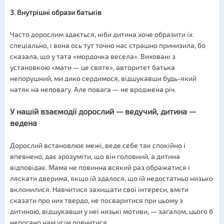
3. Внутрішні образи батьків
Часто дорослим здається, ніби дитина хоче образити їх
спеціально, і вона ось тут точно нас страшно принизила, бо
сказала, що у тата «мордочка весела». Виховані з
установкою «мати — це святе», авторитет батька
непорушний, ми дико сердимося, відшукавши будь-який
натяк на неповагу. Але повага — не вроджена річ.
У нашій взаємодії дорослий — ведучий, дитина —
ведена
Дорослий встановлює межі, веде себе так спокійно і
впевнено, дає зрозуміти, що він головний, а дитина
відповідає. Мама не повинна всякий раз ображатися і
ляскати дверима, якщо їй здалося, що їй недостатньо низько
вклонилися. Навчитися захищати свої інтереси, вміти
сказати про них твердо, не посваритися при цьому з
дитиною, відшукавши у неї низькі мотиви, — загалом, цього б
непогано нам усім повчитися.