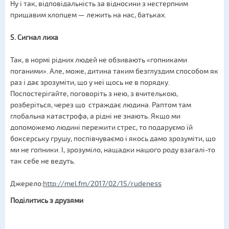
Ну і так, відповідальність за відносини з нестерпним
прищавим хлопцем — лежить на нас, батьках.
5. Сигнал лиха
Так, в нормі рідних людей не обзивають «гопниками
поганими». Але, може, дитина таким безглуздим способом як
раз і дає зрозуміти, що у неї щось не в порядку.
Поспостерігайте, поговоріть з нею, з вчителькою,
розберіться, через що страждає людина. Раптом там
глобальна катастрофа, а рідні не знають. Якщо ми
допоможемо людині пережити стрес, то подаруємо їй
боксерську грушу, поспівчуваємо і якось дамо зрозуміти, що
ми не гопники. І, зрозуміло, нащадки нашого роду взагалі-то
так себе не ведуть.
Джерело:
http://mel.fm/2017/02/15/rudeness
Поділитись з друзями