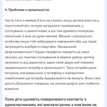
4. Проблеми з прихильністю
Часто тато з мамою б'ють на сполох, якщо дитина влетіла у
підлітковий вік, по вуха загрузла в соцмережах, у
спілкуванні з однолітками, а що там думають попередні
покоління, її вже не дуже хвилює. Можна і огризнутися,
особливо якщо тобі набридають навчанням або, що гірше
загрожують відібрати смартфон. Канадський
девелопменталіст Гордон Ньюфелд говорить на своїх
лекціях, що панічне спілкування в мережі руйнує дитячу
залежність від дорослого, адже саме дорослий повинен
задовольнити потребу в прихильності. Така потреба дуже
потужна, але ровесники з телефону з підозрілими
смайликами цю потребу задовольнити не можуть. Вони самі
досить беззахисні товариші, не цілком дозрілі для глибоких
відносин.
Поки діти шукають поверхневого контакту з
однокласниками, які виклали ролик з хом'яком на