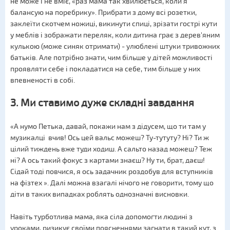
не може і не вміє, «раз мама так хвилюється, коли я
балансую на поребрику». Прибрати з дому всі розетки,
заклеїти скотчем ножиці, викинути спиці, зрізати гострі кути
у меблів і зображати переляк, коли дитина грає з дерев'яним
кулькою (може синяк отримати) - улюблені штуки тривожних
батьків. Але потрібно знати, чим більше у дітей можливості
проявляти себе і покладатися на себе, тим більше у них
впевненості в собі.
3. Ми ставимо дуже складні завдання
«А нумо Петька, давай, покажи нам з дідусем, що ти там у
музикалці вчив! Ось цей вальс можеш? Ту-тутуту? Ні? Ти ж
цілий тиждень вже туди ходиш. А сальто назад можеш? Теж
ні? А ось такий фокус з картами знаєш? Ну ти, брат, даєш!
Сідай тоді повчися, я ось задачник роздобув для вступників
на фізтех ». Далі можна взагалі нічого не говорити, тому що
діти в таких випадках роблять однозначні висновки.
Навіть турботлива мама, яка сіла допомогти людині з
уроками, ризикує своїми поясненнями загнати в такий кут, з