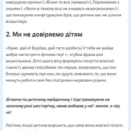
навішуємо ярлики ( «Вічно ти все ламаєш!»), Порівнюємо з
іншими ( «Ленін в твоєму віці не кидався недогризками») і
ще показуємо конфігурацією брів, що дитина нас не цілком
влаштовує.
2. Ми не довіряємо дітям
«Нумо дай я! Відійди, дай тато зробить! У тебе не вийде
добре нагострити фломастер! »- згубна фраза для
дошкільника. Діти цього віку формують почуття власної
гідності двома способами: по-перше, вловлюють, що їхні
близькі думають про них, по-друге, вивчають те, що вони
можуть робити самі без підтримки нервових рідних.
Бігаючи по дитячому майданчику і підстраховуючи на
кожному розі шестирічку, мама вибиває у неї землю з-під
ніг
Логічно, якщо дитина вирішить, що сама вона взагалі нічого