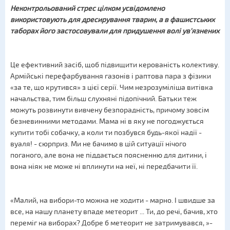
Неконтрольований стрес цілком усвідомлено
використовують для дресирування тварин, а в фашистських
таборах його застосовували для придушення волі ув'язнених
Це ефективний засіб, щоб підвищити керованість колективу.
Армійські перефарбування газонів і раптова пара з фізики
«за те, що крутився» з цієї серії. Чим незрозуміліша витівка
начальства, тим більш слухняні підопічний. Батьки теж
можуть розвинути вивчену безпорадність, причому зовсім
безневинними методами. Мама ні в яку не погоджується
купити тобі собачку, а коли ти позбувся будь-якої надії -
вуаля! - сюрприз. Ми не бачимо в цій ситуації нічого
поганого, але вона не піддається поясненню для дитини, і
вона ніяк не може ні вплинути на неї, ні передбачити її.
«Малий, на вибори-то можна не ходити - марно. І швидше за
все, на нашу планету впаде метеорит ... Ти, до речі, бачив, хто
переміг на виборах? Добре б метеорит не затримувався, »-