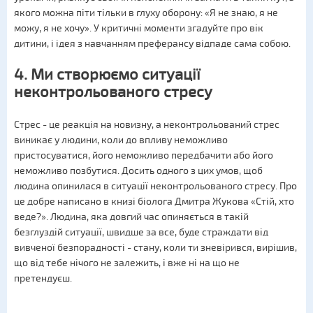
якого можна піти тільки в глуху оборону: «Я не знаю, я не
можу, я не хочу». У критичні моменти згадуйте про вік
дитини, і ідея з навчанням преферансу відпаде сама собою.
4. Ми створюємо ситуації
неконтрольованого стресу
Стрес - це реакція на новизну, а неконтрольований стрес
виникає у людини, коли до впливу неможливо
пристосуватися, його неможливо передбачити або його
неможливо позбутися. Досить одного з цих умов, щоб
людина опинилася в ситуації неконтрольованого стресу. Про
це добре написано в книзі біолога Дмитра Жукова «Стій, хто
веде?». Людина, яка довгий час опиняється в такій
безглуздій ситуації, швидше за все, буде страждати від
вивченої безпорадності - стану, коли ти зневірився, вирішив,
що від тебе нічого не залежить, і вже ні на що не
претендуєш.