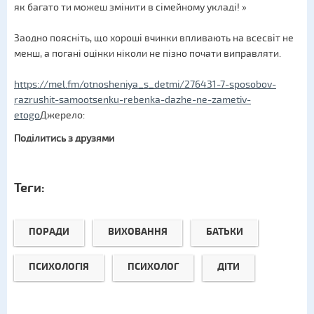
як багато ти можеш змінити в сімейному укладі! »
Заодно поясніть, що хороші вчинки впливають на всесвіт не
менш, а погані оцінки ніколи не пізно почати виправляти.
https://mel.fm/otnosheniya_s_detmi/276431-7-sposobov-
razrushit-samootsenku-rebenka-dazhe-ne-zametiv-
etogo
Джерело:
Поділитись з друзями
Теги:
ПОРАДИ
ВИХОВАННЯ
БАТЬКИ
ПСИХОЛОГІЯ
ПСИХОЛОГ
ДІТИ