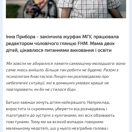
Інна Прибора - закінчила журфак МГУ, працювала
редактором чоловічого глянцю FHM. Мама двох
дітей, цікавлюся питаннями виховання і освіти
Ми зовсім не збиралися ламати самооцінку молодшого: воно
саме якось вийшло. Більше так робити не будемо. Разом з
психологом Анастасією Линдін ми розповідаємо про
небезпечні ситуації, які в домашніх умовах краще не
повторювати, як би не сталося біди.
Батьки завжди хочуть дітям найкращого. Наприклад,
виростити їх скромними, уберегти від розчарувань і
підготувати до зустрічі з хуліганами, які всіх обзивають
товстунами. Тому ми на всякий випадок говоримо
маленькому недотепі, що у нього незграбна голова і