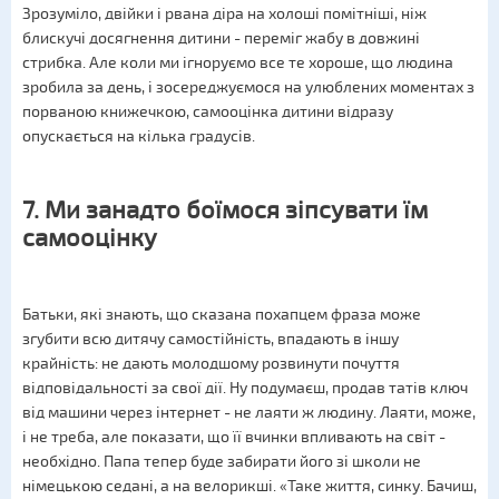
Зрозуміло, двійки і рвана діра на холоші помітніші, ніж
блискучі досягнення дитини - переміг жабу в довжині
стрибка. Але коли ми ігноруємо все те хороше, що людина
зробила за день, і зосереджуємося на улюблених моментах з
порваною книжечкою, самооцінка дитини відразу
опускається на кілька градусів.
7. Ми занадто боїмося зіпсувати їм
самооцінку
Батьки, які знають, що сказана похапцем фраза може
згубити всю дитячу самостійність, впадають в іншу
крайність: не дають молодшому розвинути почуття
відповідальності за свої дії. Ну подумаєш, продав татів ключ
від машини через інтернет - не лаяти ж людину. Лаяти, може,
і не треба, але показати, що її вчинки впливають на світ -
необхідно. Папа тепер буде забирати його зі школи не
німецькою седані, а на велорикші. «Таке життя, синку. Бачиш,