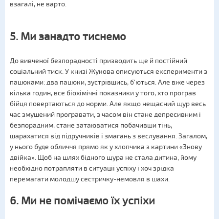
взагалі, не варто.
5. Ми занадто тиснемо
До вивченої безпорадності призводить ще й постійний
соціальний тиск. У книзі Жукова описуються експерименти з
пацюками: два пацюки, зустрівшись, б'ються. Але вже через
кілька годин, все біохімічні показники у того, хто програв
бійця повертаються до норми. Але якщо нещасний щур весь
час змушений програвати, з часом він стане депресивним і
безпорадним, стане затаюватися побачивши тінь,
шарахатися від підручників і змагань з веслування. Загалом,
у нього буде обличчя прямо як у хлопчика з картини «Знову
двійка». Щоб на шлях бідного щура не стала дитина, йому
необхідно потрапляти в ситуації успіху і хоч зрідка
перемагати молодшу сестричку-немовля в шахи.
6. Ми не помічаємо їх успіхи