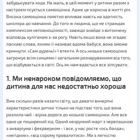
забудькувата хода. На жаль, в цей момент у дитини разом з
настроєм псується самооцінка. Адже це корисна в житті річ.
Висока самооцінка помітно впливає навіть на здатність
школяра до навчання. До того ж людина, що не страждає
комплексом неповноцінності, завжди знайде з витончену
відповідь хуліганам з-за рогу. Навіть якщо вона не згадає
ласкаві слова, якими її називає вдома бабуся, вона зможе
крикнути: «Сам дурень!» І втекти. А ось низька самооцінка
загрожує всім синцями і загальним розчаруванням від того,
що відбувається в світі. Ось як нам вдається все зіпсувати.
1. Ми ненароком повідомляємо, що
дитина для нас недостатньо хороша
Вже скільки разів казати світу, що давати вичерпні
характеристики дитині тільки на підставі того, що вона
розлила чай ​​- вірна дорога до низької самооцінки. Але все
одно це поширений хід. Одний незручний жарт з черепашкою
з акваріума і феєрверком - і все, у нас росте «ось балда»,
«негідник», «від сорому провалитися». Ми з легкістю