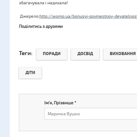
збагачувала і надихала!
Джерело:
http://womo.ua/bonusyi-sovmestnoy-deyatelnost
Поділитись з друзями
Теги:
ПОРАДИ
ДОСВІД
ВИХОВАННЯ
ДІТИ
Ім'я, Прізвище
*