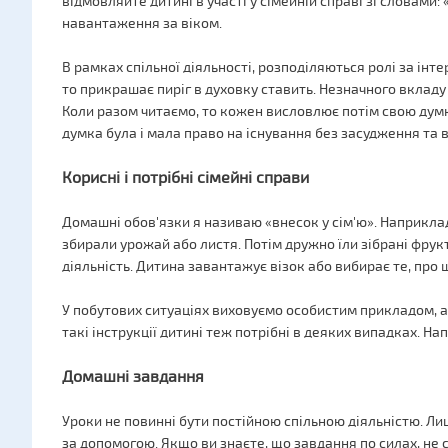
відмовляйте дитині в участі у сімейній справі зі словами:
навантаження за віком.
В рамках спільної діяльності, розподіляються ролі за інт
то прикрашає пиріг в духовку ставить. Незначного вкладу 
Коли разом читаємо, то кожен висловлює потім свою дум
думка була і мала право на існування без засудження та 
Корисні і потрібні сімейні справи
Домашні обов'язки я називаю «внесок у сім'ю». Наприклад,
збирали урожай або листя. Потім дружно їли зібрані фрук
діяльність. Дитина завантажує візок або вибирає те, про
У побутових ситуаціях виховуємо особистим прикладом, а н
такі інструкції дитині теж потрібні в деяких випадках. На
Домашні завдання
Уроки не повинні бути постійною спільною діяльністю. Лиш
за допомогою. Якщо ви знаєте, що завдання по силах, не 