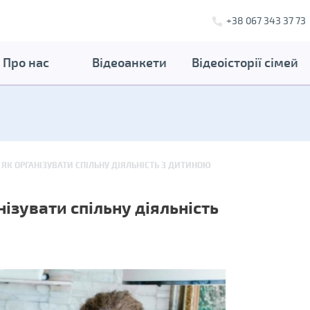
+38 067 343 37 73
Про нас
Відеоанкети
Відеоісторії сімей
 ЯК ОРГАНІЗУВАТИ СПІЛЬНУ ДІЯЛЬНІСТЬ З ДИТИНОЮ
нізувати спільну діяльність