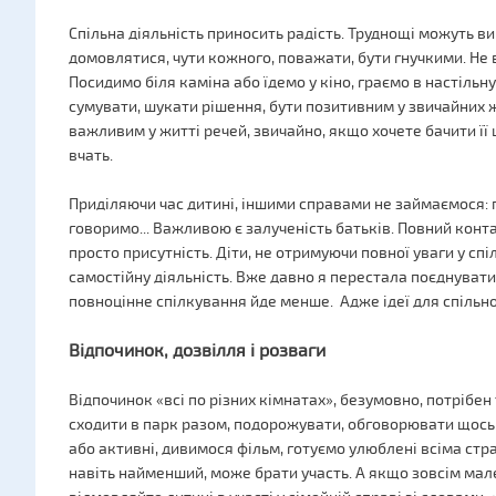
Спільна діяльність приносить радість. Труднощі можуть ви
домовлятися, чути кожного, поважати, бути гнучкими. Н
Посидимо біля каміна або їдемо у кіно, граємо в настільн
сумувати, шукати рішення, бути позитивним у звичайних ж
важливим у житті речей, звичайно, якщо хочете бачити її
вчать.
Приділяючи час дитині, іншими справами не займаємося: 
говоримо... Важливою є залученість батьків. Повний конт
просто присутність. Діти, не отримуючи повної уваги у сп
самостійну діяльність. Вже давно я перестала поєднувати ч
повноцінне спілкування йде менше. Адже ідеї для спільно
Відпочинок, дозвілля і розваги
Відпочинок «всі по різних кімнатах», безумовно, потрібен
сходити в парк разом, подорожувати, обговорювати щось. 
або активні, дивимося фільм, готуємо улюблені всіма страв
навіть найменший, може брати участь. А якщо зовсім мален