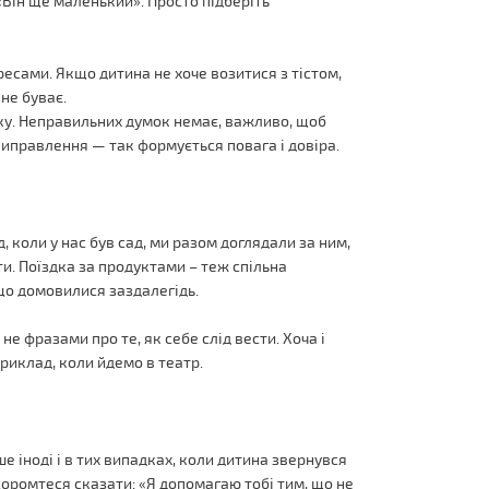
 «Він ще маленький». Просто підберіть
ересами. Якщо дитина не хоче возитися з тістом,
не буває.
ку. Неправильних думок немає, важливо, щоб
виправлення — так формується повага і довіра.
 коли у нас був сад, ми разом доглядали за ним,
ти. Поїздка за продуктами – теж спільна
 що домовилися заздалегідь.
е фразами про те, як себе слід вести. Хоча і
приклад, коли йдемо в театр.
е іноді і в тих випадках, коли дитина звернувся
соромтеся сказати: «Я допомагаю тобі тим, що не