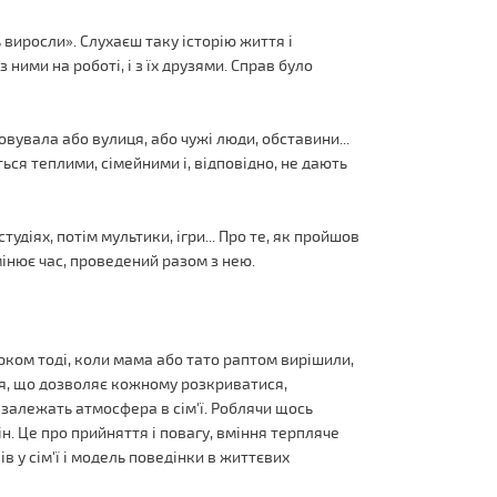
 виросли». Слухаєш таку історію життя і
з ними на роботі, і з їх друзями. Справ було
ховувала або вулиця, або чужі люди, обставини...
ься теплими, сімейними і, відповідно, не дають
студіях, потім мультики, ігри... Про те, як пройшов
мінює час, проведений разом з нею.
люком тоді, коли мама або тато раптом вирішили,
ня, що дозволяє кожному розкриватися,
 залежать атмосфера в сім'ї. Роблячи щось
рін. Це про прийняття і повагу, вміння терпляче
в у сім'ї і модель поведінки в життєвих