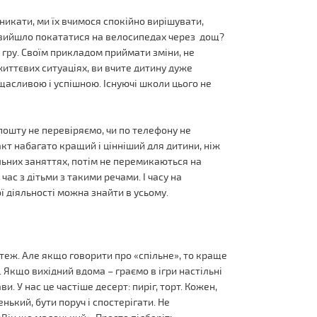
никати, ми їх вчимося спокійно вирішувати,
е вийшло покататися на велосипедах через дощ?
у гру. Своїм прикладом приймати зміни, не
иттєвих ситуаціях, ви вчите дитину дуже
 щасливою і успішною. Існуючі школи цього не
пошту не перевіряємо, чи по телефону не
акт набагато кращий і цінніший для дитини, ніж
ільних заняттях, потім не перемикаються на
ас з дітьми з такими речами. І часу на
ї діяльності можна знайти в усьому.
 теж. Але якщо говорити про «спільне», то краще
Якщо вихідний вдома – граємо в ігри настільні
и. У нас це частіше десерт: пиріг, торт. Кожен,
ький, бути поруч і спостерігати. Не