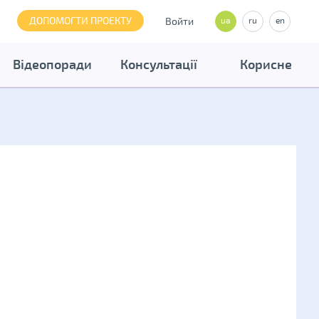
ДОПОМОГТИ ПРОЕКТУ
Войти
ua
ru
en
Відеопоради
Консультації
Корисне