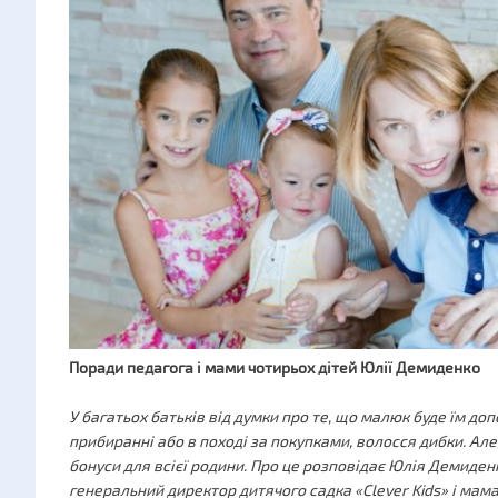
Поради педагога і мами чотирьох дітей Юлії Демиденко
У багатьох батьків від думки про те, що малюк буде їм доп
прибиранні або в поході за покупками, волосся дибки. Але,
бонуси для всієї родини. Про це розповідає Юлія Демиденко
генеральний директор дитячого садка «Clever Kids» і мама 