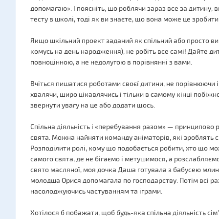
допомагаю». І поясніть, що роблячи зараз все за дитину, в
тесту в школі, тоді як ви знаєте, що вона може це зробит
Якщо шкільний проект заданий як спільний або просто ви 
комусь на день народження), не робіть все самі! Дайте ди
повноцінною, а не недолугою в порівнянні з вами.
Вчіться пишатися роботами своєї дитини, не порівнюючи і
хвалячи, щиро цікавлячись і тільки в самому кінці побіж
звернути увагу на це або додати щось.
Спільна діяльність і «перебування разом» — принципово рі
свята. Можна найняти команду аніматорів, які зроблять с
Розподілити ролі, кому що подобається робити, хто що мо
самого свята, де не бігаємо і метушимося, а розслабляєм
свято масляної, моя дочка Даша готувала з бабусею млинц
молодша Орися допомагала по господарству. Потім всі раз
насолоджуючись частуванням та іграми.
Хотілося б побажати, щоб будь-яка спільна діяльність сім