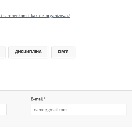
i-s-rebenkom-i-kak-ee-organizovat/
ДИСЦИПЛІНА
СІМ'Я
E-mail
*