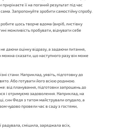
и прирікаєте її на поганий результат під час
и сама. Запропонуйте зробити самостійну спробу.
робите щось творче вдома (виріб, листівку
тині можливість пробувати, відчувати себе
 не даючи оцінку відразу, а задаючи питання,
но можна сказати, що наступного разу він може
зні стани. Наприклад, уявіть, підготовку до
вято. Або готувати його всією родиною.
же: від планування, підготовки запрошень до
ося і отримуємо задоволення. Наприклад, на
і, син Федя з татом майстрували опудало, а
ом чудово провели час в саду з гостями,
'ї радувала, смішила, заряджала всіх,