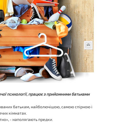
ячої психології, працює з прийомними батьками
нованих батькам, найболючішою, самою спірною і
чих кімнатах.
ртно», - наполягають предки.