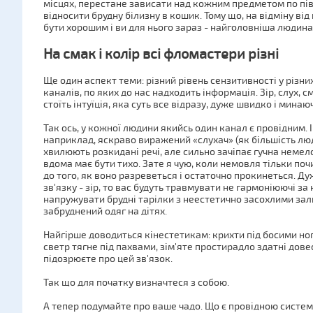
місцях, перестане зависати над кожним предметом по півг
відносити брудну білизну в кошик. Тому що, на відміну від
бути хорошим і ви для нього зараз - найголовніша людина 
На смак і колір всі фломастери різні
Ще один аспект теми: різний рівень сензитивності у різних
каналів, по яких до нас надходить інформація. Зір, слух, с
стоїть інтуїція, яка суть все відразу, дуже швидко і минаю
Так ось, у кожної людини якийсь один канал є провідним. І
наприклад, яскраво виражений «слухач» (як більшість лю
хвилюють розкидані речі, але сильно зачіпає гучна немел
вдома має бути тихо. Зате я чую, коли немовля тільки поч
до того, як воно разреветься і остаточно прокинеться. Д
зв'язку - зір, то вас будуть травмувати не гармоніюючі 
напружувати брудні тарілки з неестетично засохлими зали
забруднений одяг на дітях.
Найгірше доводиться кінестетикам: крихти під босими ног
светр тягне під пахвами, зім'яте простирадло здатні довест
підозрюєте про цей зв'язок.
Так що для початку визначтеся з собою.
А тепер подумайте про ваше чадо. Що є провідною системо