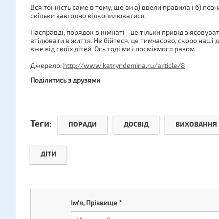
Вся тонкість саме в тому, що ви а) ввели правила і б) по
скільки завгодно відкопилюватися.
Насправді, порядок в кімнаті - це тільки привід з'ясовувати
втілювати в життя. Не бійтеся, це тимчасово, скоро наші 
вже від своїх дітей. Ось тоді ми і посміємося разом.
Джерело:
http://www.katryndemina.ru/article/8
Поділитись з друзями
Теги:
ПОРАДИ
ДОСВІД
ВИХОВАННЯ
ДІТИ
Ім'я, Прізвище
*