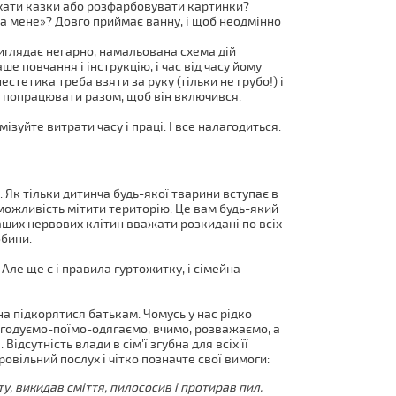
ухати казки або розфарбовувати картинки?
на мене»? Довго приймає ванну, і щоб неодмінно
иглядає негарно, намальована схема дій
е повчання і інструкцію, і час від часу йому
стетика треба взяти за руку (тільки не грубо!) і
ас попрацювати разом, щоб він включився.
ізуйте витрати часу і праці. І все налагодиться.
 Як тільки дитинча будь-якої тварини вступає в
 можливість мітити територію. Це вам будь-який
аших нервових клітин вважати розкидані по всіх
обини.
 Але ще є і правила гуртожитку, і сімейна
на підкорятися батькам. Чомусь у нас рідко
о годуємо-поїмо-одягаємо, вчимо, розважаємо, а
ідсутність влади в сім'ї згубна для всіх її
ровільний послух і чітко позначте свої вимоги:
у, викидав сміття, пилососив і протирав пил.