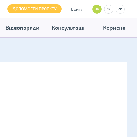
ДОПОМОГТИ ПРОЕКТУ
Войти
ua
ru
en
Відеопоради
Консультації
Корисне