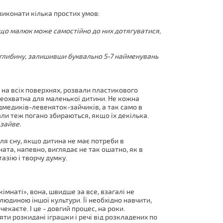
виконати кілька простих умов:
ь, що малюк може самостійно до них дотягуватися,
 глибину, залишивши буквально 5-7 найменувань
 на всіх поверхнях, розвали пластикового
неохватна для маленької дитини. Не кожна
дмедиків-левеняток-зайчиків, а так само в
ли теж погано збираються, якщо їх декілька.
 зайве.
для сну, якщо дитина не має потреби в
мната, напевно, виглядає не так ошатно, як в
азію і творчу думку.
імнаті», вона, швидше за все, взагалі не
 людиною іншої культури. Її необхідно навчити,
чекаєте. І це - довгий процес, на роки.
ти розкидані іграшки і речі від розкладених по