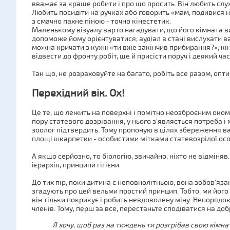
вважає за краще робити і про що просить. Він любить сл
Любить посидіти на ручках або говорить «мам, подивися 
з смачно пахне піною - точно кінестетик.
Маленькому візуалу варто нагадувати, що його кімната в
допоможе йому орієнтуватися; аудіал в стані вислухати ваш
можна кричати з кухні «ти вже закінчив прибирання?»; кіне
відвести до фронту робіт, ще й присісти поруч і деякий ч
Так що, не розраховуйте на багато, робіть все разом, оптим
Перехідний вік. Ох!
Це те, що лежить на поверхні і помітно неозброєним оком.
пору статевого дозрівання, у нього з'являється потреба і
зоолог підтвердить. Тому пропоную в цілях збереження в
площі шкарпетки - особистими мітками статевозрілої ос
А якщо серйозно, то біологію, звичайно, ніхто не відміняв.
ієрархія, принципи гігієни.
До тих пір, поки дитина є неповнолітньою, вона зобов'яза
згадують про цей вельми простий принцип. Тобто, ми йог
він тільки покрикує і робить невдоволену міну. Непорядок. В
членів. Тому, перш за все, перестаньте сподіватися на доб
Я хочу, щоб раз на тиждень ти розгрібав свою кімнат