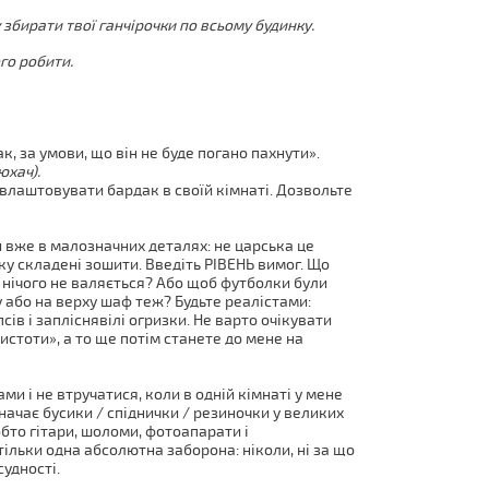
у збирати твої ганчірочки по всьому будинку.
го робити.
, за умови, що він не буде погано пахнути».
юхач).
влаштовувати бардак в своїй кімнаті. Дозвольте
и вже в малозначних деталях: не царська це
дку складені зошити. Введіть РІВЕНЬ вимог. Що
 нічого не валяється? Або щоб футболки були
у або на верху шаф теж? Будьте реалістами:
сів і запліснявілі огризки. Не варто очікувати
чистоти», а то ще потім станете до мене на
ми і не втручатися, коли в одній кімнаті у мене
ачає бусики / спіднички / резиночки у великих
обто гітари, шоломи, фотоапарати і
тільки одна абсолютна заборона: ніколи, ні за що
судності.