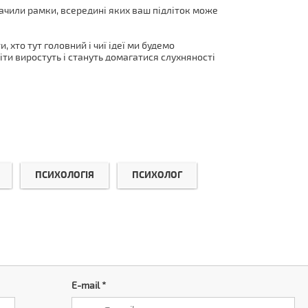
значили рамки, всередині яких ваш підліток може
, хто тут головний і чиї ідеї ми будемо
діти виростуть і стануть домагатися слухняності
ПСИХОЛОГІЯ
ПСИХОЛОГ
E-mail
*