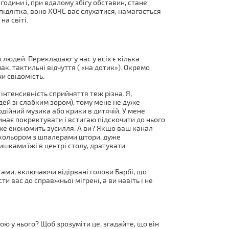
одини і, при вдалому збігу обставин, стане
 підлітка, воно ХОЧЕ вас слухатися, намагається
на світі.
 людей. Перекладаю: у нас у всіх є кілька
мак, тактильні відчуття ( «на дотик»). Окремо
чи свідомість.
 інтенсивність сприйняття теж різна. Я,
дей зі слабким зором), тому мене не дуже
одійний музика або крики в дитячій. У мене
инає покректувати і встигаю підскочити до нього
уже економить зусилля. А ви? Якщо ваш канал
за кольором з шпалерами штори, дуже
шками їжі в центрі столу, дратувати
ами, включаючи відірвані голови Барбі, що
и вас до справжньої мігрені, а ви навіть і не
ю у нього? Щоб зрозуміти це, згадайте, що він