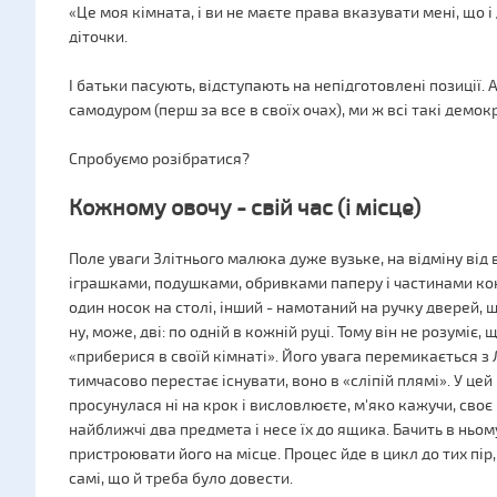
«Це моя кімната, і ви не маєте права вказувати мені, що і
діточки.
І батьки пасують, відступають на непідготовлені позиції.
самодуром (перш за все в своїх очах), ми ж всі такі демокр
Спробуємо розібратися?
Кожному овочу - свій час (і місце)
Поле уваги 3літнього малюка дуже вузьке, на відміну від 
іграшками, подушками, обривками паперу і частинами кон
один носок на столі, інший - намотаний на ручку дверей, 
ну, може, дві: по одній в кожній руці. Тому він не розуміє,
«приберися в своїй кімнаті». Його увага перемикається з
тимчасово перестає існувати, воно в «сліпій плямі». У це
просунулася ні на крок і висловлюєте, м'яко кажучи, сво
найближчі два предмета і несе їх до ящика. Бачить в ньом
пристроювати його на місце. Процес йде в цикл до тих пір,
самі, що й треба було довести.