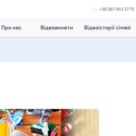
+38 067 343 37 73
Про нас
Відеоанкети
Відеоісторії сімей