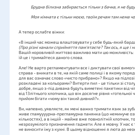
Брудна білизна забирається тільки з бачка, я не буд
Моя кімната є тільки моєю, твоїм речам там нема чо
А тепер ослабте віжки:
«В інший час можеш влаштовувати у себе будь-який бардак
(Про різні канали сприйняття пам'ятаєте? Так ось, я ще і н
Вашій норовливій життєво важливо мати цю можливість: 
їй це і тримайтеся даного слова.
Але! Не варто регламентувати все і диктувати свої вимог
справа - вникати в те, на якій саме полиці і в якому поря
для вас означає слово «чисто прибрано»? Якщо на підлозі
розкладені за кольорами? Витерти пил - це тільки зі стол
добре, якщо з-під дивана будуть виметені пакетики від чіп
від 13літнього хлопчика, що він досягне рівня «готельної 
прийом бігати «чому він такий дивний?».
Ви, напевно, уявляєте, як мені важко тримати язик за зуба
живе гламуууурна-прегламурна панянка (що неминуче озн
кількостях), а в іншій - майже вже повнолітній хлопчик, т
незрозумілого призначення гаджети. Але я мовчу. У нас є 
не виносити їжу з кухні. В цьому відношенні я люта до нео