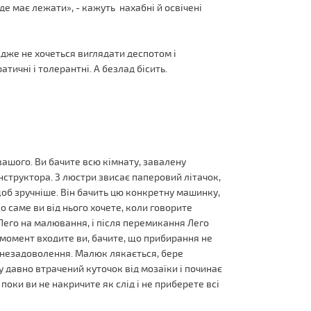
 де має лежати», - кажуть нахабні й освічені
 Адже не хочеться виглядати деспотом і
атичні і толерантні. А безлад бісить.
вашого. Ви бачите всю кімнату, завалену
структора. З люстри звисає паперовий літачок,
щоб зручніше. Він бачить цю конкретну машинку,
 що саме ви від нього хочете, коли говорите
 Лего на малювання, і після перемикання Лего
й момент входите ви, бачите, що прибирання не
є незадоволення. Малюк лякається, бере
у давно втрачений куточок від мозаїки і починає
 поки ви не накричите як слід і не приберете всі