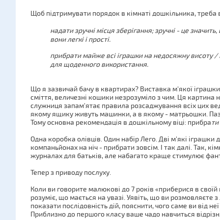
Щоб підтримувати порядок в кімнаті дошкільника, треба 
надати зручні місця зберігання; зручні - це значит
вони легкі і прості.
прибрати майже всі іграшки на недосяжну висоту /
для щоденного використання.
Що я зазвичай бачу в квартирах? Виставка м'якої іграшки
сміття, величезні кошики незрозуміло з чим. Ця картина 
служниця запам'ятає правила розсаджування всіх цих ве
якому ящику живуть машинки, а в якому - матрьошки. Паз
Тому основна рекомендація в дошкільному віці: прибра
ти
Одна коробка олівців. Один набір Лего. Дві м'які іграшки 
компаньйонах на ніч - прибрати зовсім. І так далі. Так, кі
журналах для батьків, але набагато краще стимулює фант
Тепер з приводу послуху.
Коли ви говорите малюкові до 7 років «приберися в своїй к
розуміє, що мається на увазі. Уявіть, що ви розмовляєте з
показати послідовність дій, пояснити, чого саме ви від неї 
Приблизно до першого класу ваше чадо навчиться відрізня