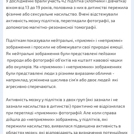
У дослідженні брали участь 42 підлітка (хлопчики і дівчатка)
віком від 13 до 19 років, половина з них в дитинстві пережила
фізичне або сексуальне насильство. Вчені відстежували
активність мозку підлітків, переглядали фотографії, за
допомогою магнітно-резонансної томографії.
Підліткам показували нейтральні, «приємні» і «неприємні»
зображення і просили не обмежувати свої природні емоції.
Як нейтральні зображення були представлені пейзажи
природи або фотографії об'єктів на кшталт кавової чашки
або окулярів. На «приємних» і «неприємних» зображеннях
були представлені люди з різними виразами обличчя -
наприклад, усміхнена щаслива сім'я або двоє людей які
агресивно сперечаються.
Активність мозку у підлітків з двох груп (які зазнали і не
зазнали насильства в дитинстві) практично не відрізнялася
при перегляді «приємних» фотографій. Але коли справа
дійшла до «неприємних» зображень, у підлітків, які
пережили насильство, виявилася підвищена активність в
областях мозку, які відповідають за визначення потенційних