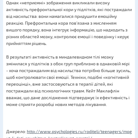
Однак «неприємні» зображення викликали високу
активність префронтальної кори у підлітків, які постраждали
від насильства: вони намагалися придушити емоційну
реакцію. Префронтальна кора пов'язана з мисленням
вищого порядку, вона інтегрує інформацію, що надходить з
різних областей мозку, контролює емоції і поведінку і керує
прийняттям рішень.
В результаті активність в миндалевидном тілі мозку
змінилася у підлітків з обох груп приблизно в однаковій мірі
- хоча постраждалим від насильства потрібно більше зусиль,
щоб контролювати свої емоції. Техніки, подібні «когнітивній
переоцінці», вже застосовуються в терапії дітей, які
постраждали від психологічних травм. Кейт Маклафлін
вважає, що дане дослідження підтверджує їх ефективність і
може сприяти розробці нових методів лікування.
Джерело:
http://www.psychologies.ru/roditeli/teenagers/mog