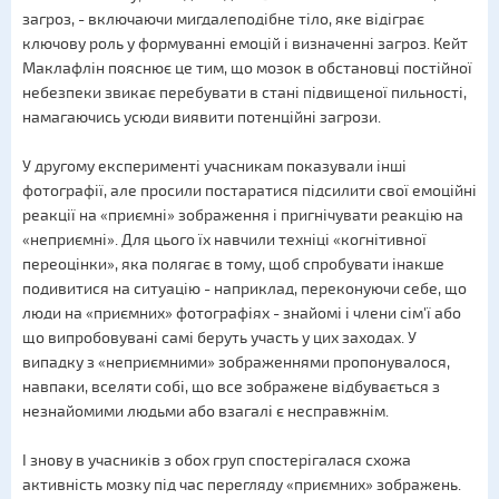
загроз, - включаючи мигдалеподібне тіло, яке відіграє
ключову роль у формуванні емоцій і визначенні загроз. Кейт
Маклафлін пояснює це тим, що мозок в обстановці постійної
небезпеки звикає перебувати в стані підвищеної пильності,
намагаючись усюди виявити потенційні загрози.
У другому експерименті учасникам показували інші
фотографії, але просили постаратися підсилити свої емоційні
реакції на «приємні» зображення і пригнічувати реакцію на
«неприємні». Для цього їх навчили техніці «когнітивної
переоцінки», яка полягає в тому, щоб спробувати інакше
подивитися на ситуацію - наприклад, переконуючи себе, що
люди на «приємних» фотографіях - знайомі і члени сім'ї або
що випробовувані самі беруть участь у цих заходах. У
випадку з «неприємними» зображеннями пропонувалося,
навпаки, вселяти собі, що все зображене відбувається з
незнайомими людьми або взагалі є несправжнім.
І знову в учасників з обох груп спостерігалася схожа
активність мозку під час перегляду «приємних» зображень.