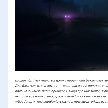
Щодня підлітки тікають з дому, і перелякані батьки метуш
Для багатьох втеча дитини — шок, класичний випадок «я ду
пагонів є цілком певні причини, і, якщо про них знати, можн
якщо це все-таки сталося, розповіла Ірина Салтиковська
«Ліза Алерт», яка спеціалізується на пошуку дітей що вте