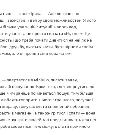
тьків, — каже Ірина. — Але логічно і по-
і і захистив її в міру своїх можливостей. Я його
 більше уваги цій ситуації: наприклад,
и участь, а не просто сказати «Ні, і все». Це
ність і що треба почати дивитися на неї як на
юбов, дружбу, вчаться жити, бути вірними своїм
мом, але ці прояви слід поважати».
 — звертатися в міліцію, писати заяву,
ох діб очікування. Крім того, слід звернутися до
ріше: чим раніше починається пошук, тим більша
і люблять говорити: нічого страшного, погуляє і
и відразу, тому що місто сповнений небезпек.
асти в магазині, а також грітися і спати — вона
е може зустріти людей, які представляють для неї
 спроба сховатися, теж можуть стати причиною