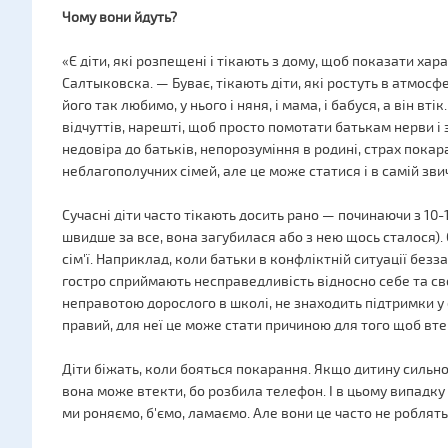
Чому вони йдуть?
«Є діти, які розпещені і тікають з дому, щоб показати хар
Салтыковска. — Буває, тікають діти, які ростуть в атмосфе
його так любимо, у нього і няня, і мама, і бабуся, а він вті
відчуттів, нарешті, щоб просто помотати батькам нерви і 
недовіра до батьків, непорозуміння в родині, страх покар
неблагополучних сімей, але це може статися і в самій звич
Сучасні діти часто тікають досить рано — починаючи з 10-
швидше за все, вона загубилася або з нею щось сталося).
сім'ї. Наприклад, коли батьки в конфліктній ситуації без
гостро сприймають несправедливість відносно себе та свої
неправотою дорослого в школі, не знаходить підтримки у 
правий, для неї це може стати причиною для того щоб вте
Діти біжать, коли бояться покарання. Якщо дитину сильно 
вона може втекти, бо розбила телефон. І в цьому випадку
ми роняємо, б'ємо, ламаємо. Але вони це часто не роблять