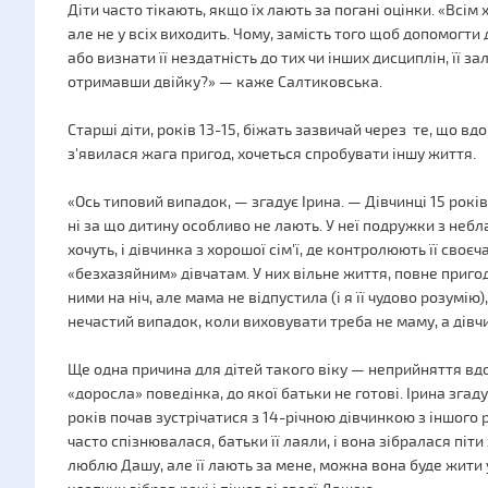
Діти часто тікають, якщо їх лають за погані оцінки. «Всім
але не у всіх виходить. Чому, замість того щоб допомогти 
або визнати її нездатність до тих чи інших дисциплін, її з
отримавши двійку?» — каже Салтиковська.
Старші діти, років 13-15, біжать зазвичай через те, що вд
з'явилася жага пригод, хочеться спробувати іншу життя.
«Ось типовий випадок, — згадує Ірина. — Дівчинці 15 років, 
ні за що дитину особливо не лають. У неї подружки з небла
хочуть, і дівчинка з хорошої сім'ї, де контролюють її сво
«безхазяйним» дівчатам. У них вільне життя, повне приго
ними на ніч, але мама не відпустила (і я її чудово розумію)
нечастий випадок, коли виховувати треба не маму, а дівч
Ще одна причина для дітей такого віку — неприйняття вдом
«доросла» поведінка, до якої батьки не готові. Ірина згад
років почав зустрічатися з 14-річною дівчинкою з іншого 
часто спізнювалася, батьки її лаяли, і вона зібралася піти
люблю Дашу, але її лають за мене, можна вона буде жити 