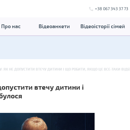
+38 067 343 37 73
Про нас
Відеоанкети
Відеоісторії сімей
У: ЯК НЕ ДОПУСТИТИ ВТЕЧУ ДИТИНИ І ЩО РОБИТИ, ЯКЩО ЦЕ ВСЕ-ТАКИ ВІД
допустити втечу дитини і
дбулося