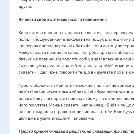
друзів.
Як вести себе з дитиною після її повернення
Коли дитина опиняється вдома після втечі, від першої реа
поліції і пошуковикам виїжджати на пошук цієї ж дитину.
що перша природна реакція батьків, коли дитину повернули
можу сказати правильні слова: не треба кричати, обража
батьки не повинні відмовляти собі у вияві власних емоцій
Сама розумна реакція, на мій погляд, така: «Вибач мене за
сказати». І далі вже говорити те, що ви думаєте про її вчи
Просто ображати і кричати не можна: підліток не винесе з 
пам'яті залишиться тільки образа, і він буде переконаний 
одного боку, насварити і показати йому, як ви переживали
його почуттям. Можна сказати, наприклад: «Вибач, якщо я
але це тому, що я страшно переживала за тебе. Вже будь д
далі вже з усіма емоціями і виразами.
Просто прийняти назад з радістю, не сказавши про свої пе