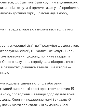
 хочеться, щоб дитина була круглим відмінником,
дитині підтягнути ті предмети, де у неї проблеми,
алякують до такої міри, що вона йде з дому,
ома «передавлюють», а їм хочеться волі, у них
вона з хорошої сім'ї, де її розуміють, є достаток,
гополучних сімей, які ходять, де хочуть і коли
єчасне повернення додому, починає заздрити
д. Одного разу вона спробувала відпроситися з
, в результаті дівчинка втекла. І ця історія —
инку».
а їх друзів, дівчат і хлопців або рання
ує такий випадок зі своєї практики: хлопчик 15
району, проводжав її ввечері додому, але вона
 з дому. Хлопчик подзвонив мамі і сказав: «Я
у нас?» Мама запитала: «Ти очманів?» Тоді