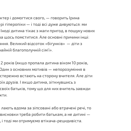
актер і домогтися свого, — говорить Ірина
рі гіперопіки — і тоді всі дуже дивуються: ми
к. Іноді дитина тікає з жаги пригод, в пошуку нових
за щось помститися. Але основні причини інші:
ання. Великий відсоток «бігунків» — діти з
айній благополучній сім'ї».
12 років (якщо пропала дитина віком 10 років,
 Один з основних мотивів — непорозуміння в
застережно встають на сторону вчителя. Але діти
х друзів. І якщо дитина, зіткнувшись з
своїх батьків, тому що для них вчитель завжди
кти.
лають вдома за зіпсовані або втрачені речі, то
 висновки треба робити батькам, а не дитині —
, і тоді ми отримуємо втікача-рецидивіста.