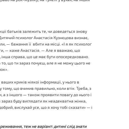
кції батьків залежить те, чи доведеться знову
 Дитячий психолог Анастасія Кузнєцова визнає,
, — бажання її вбити на місці. «І я як психолог
ти, — каже Анастасія. — Але я вважаю, що
, інша справа, що це має бути опосередковано.
 то, що ти зараз почуєш, але я не можу цього не
нок».
ваших криків ніякої інформації, у нього в
у тому, що вчинив правильно, коли втік. Треба, з
, а з іншого — також проявити повагу до нього і
 зараз буду виглядати як неадекватна жінка,
обрий, вислухай усе, що я хочу тобі сказати» — і
реживання, теж не варіант: дитині слід знати