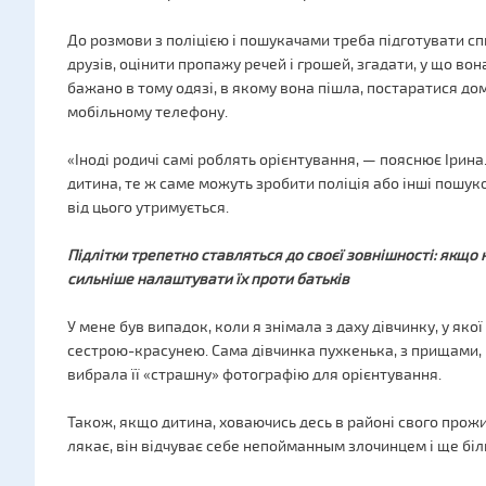
До розмови з поліцією і пошукачами треба підготувати спис
друзів, оцінити пропажу речей і грошей, згадати, у що во
бажано в тому одязі, в якому вона пішла, постаратися дом
мобільному телефону.
«Іноді родичі самі роблять орієнтування, — пояснює Ірина
дитина, те ж саме можуть зробити поліція або інші пошуко
від цього утримується.
Підлітки трепетно ставляться до своєї зовнішності: якщо
сильніше налаштувати їх проти батьків
У мене був випадок, коли я знімала з даху дівчинку, у яко
сестрою-красунею. Сама дівчинка пухкенька, з прищами, 
вибрала її «страшну» фотографію для орієнтування.
Також, якщо дитина, ховаючись десь в районі свого прожи
лякає, він відчуває себе непойманным злочинцем і ще бі