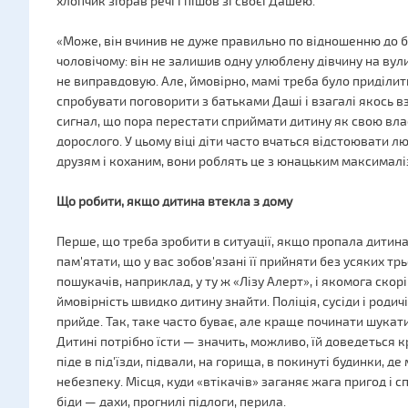
хлопчик зібрав речі і пішов зі своєї Дашею.
«Може, він вчинив не дуже правильно по відношенню до ба
чоловічому: він не залишив одну улюблену дівчину на вулиц
не виправдовую. Але, ймовірно, мамі треба було приділити
спробувати поговорити з батьками Даші і взагалі якось взят
сигнал, що пора перестати сприймати дитину як свою влас
дорослого. У цьому віці діти часто вчаться відстоювати л
друзям і коханим, вони роблять це з юнацьким максималіз
Що робити, якщо дитина втекла з дому
Перше, що треба зробити в ситуації, якщо пропала дитина,
пам'ятати, що у вас зобов'язані її прийняти без усяких трь
пошукачів, наприклад, у ту ж «Лізу Алерт», і якомога ско
ймовірність швидко дитину знайти. Поліція, сусіди і родич
прийде. Так, таке часто буває, але краще починати шукат
Дитині потрібно їсти — значить, можливо, їй доведеться кр
піде в під'їзди, підвали, на горища, в покинуті будинки, д
небезпеку. Місця, куди «втікачів» заганяє жага пригод і
біди — дахи, прогнилі підлоги, перила.