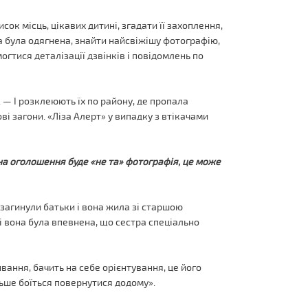
ок місць, цікавих дитині, згадати її захоплення,
на була одягнена, знайти найсвіжішу фотографію,
огтися деталізації дзвінків і повідомлень по
. — І розклеюють їх по району, де пропала
ві загони. «Ліза Алерт» у випадку з втікачами
 на оголошення буде «не та» фотографія, це може
ї загинули батьки і вона жила зі старшою
і вона була впевнена, що сестра спеціально
вання, бачить на себе орієнтування, це його
льше боїться повернутися додому».