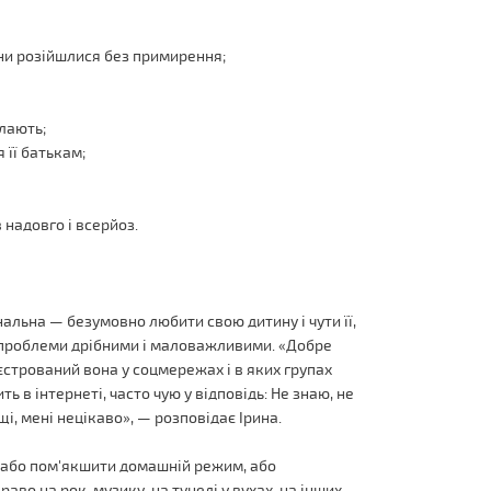
ни розійшлися без примирення;
 лають;
 її батькам;
 надовго і всерйоз.
нальна — безумовно любити свою дитину і чути її,
і проблеми дрібними і маловажливими. «Добре
реєстрований вона у соцмережах і в яких групах
ть в інтернеті, часто чую у відповідь: Не знаю, не
щі, мені нецікаво», — розповідає Ірина.
: або пом'якшити домашній режим, або
раво на рок-музику, на тунелі у вухах, на інших