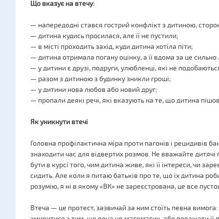
Що вказує на втечу:
— напередодні стався гострий конфлікт з дитиною, сторо
— дитина кудись просилася, але її не пустили;
— в місті проходить захід, куди дитина хотіла піти;
— дитина отримала погану оцінку, а її вдома за це сильно
— у дитини є друзі, подруги, улюбленці, які не подобаються
— разом з дитиною з будинку зникли гроші;
— у дитини нова любов або новий друг;
— пропали деякі речі, які вказують на те, що дитина пішов
Як уникнути втечі
Головна профілактична міра проти пагонів і рецидивів ба
знаходити час для відвертих розмов. Не вважайте дитяч
бути в курсі того, чим дитина живе, які її інтереси, чи за
сидить. Але коли я питаю батьків про те, що їх дитина роби
розумію, я ні в якому «ВК» не зареєстрована, це все пусто
Втеча — це протест, зазвичай за ним стоїть певна вимога
змиритися з тим, що вона не математик, або поважати її п