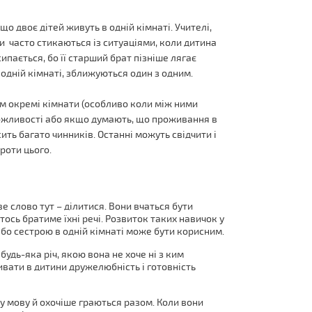
 що двоє дітей живуть в одній кімнаті. Учителі,
и часто стикаються із ситуаціями, коли дитина
пається, бо її старший брат пізніше лягає
 одній кімнаті, зближуються один з одним.
тям окремі кімнати (особливо коли між ними
 можливості або якщо думають, що проживання в
ить багато чинників. Останні можуть свідчити і
проти цього.
е слово тут – ділитися. Вони вчаться бути
ось братиме їхні речі. Розвиток таких навичок у
або сестрою в одній кімнаті може бути корисним.
удь-яка річ, якою вона не хоче ні з ким
ивати в дитини дружелюбність і готовність
ну мову й охочіше граються разом. Коли вони