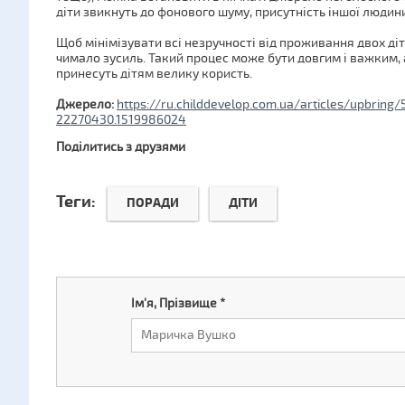
діти звикнуть до фонового шуму, присутність іншої людини
Щоб мінімізувати всі незручності від проживання двох ді
чимало зусиль. Такий процес може бути довгим і важким, 
принесуть дітям велику користь.
Джерело:
https://ru.childdevelop.com.ua/articles/upbrin
22270430.1519986024
Поділитись з друзями
Теги:
ПОРАДИ
ДІТИ
Ім'я, Прізвище
*