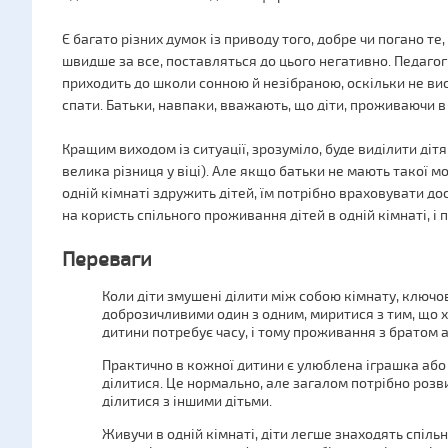
Є багато різних думок із приводу того, добре чи погано те,
швидше за все, поставляться до цього негативно. Педагог
приходить до школи сонною й незібраною, оскільки не виси
спати. Батьки, навпаки, вважають, що діти, проживаючи в
Кращим виходом із ситуації, зрозуміло, буде виділити ді
велика різниця у віці). Але якщо батьки не мають такої
одній кімнаті здружить дітей, їм потрібно враховувати дос
на користь спільного проживання дітей в одній кімнаті, і 
Переваги
Коли діти змушені ділити між собою кімнату, ключов
доброзичливими один з одним, миритися з тим, що хт
дитини потребує часу, і тому проживання з братом 
Практично в кожної дитини є улюблена іграшка або б
ділитися. Це нормально, але загалом потрібно розв
ділитися з іншими дітьми.
Живучи в одній кімнаті, діти легше знаходять спіль