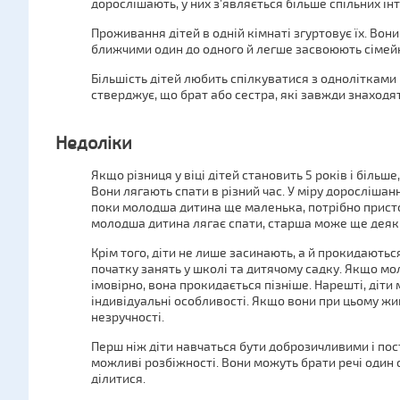
дорослішають, у них з’являється більше спільних інт
Проживання дітей в одній кімнаті згуртовує їх. Вони
ближчими один до одного й легше засвоюють сімейні
Більшість дітей любить спілкуватися з однолітками 
стверджує, що брат або сестра, які завжди знаходят
Недоліки
Якщо різниця у віці дітей становить 5 років і більше
Вони лягають спати в різний час. У міру дорослішанн
поки молодша дитина ще маленька, потрібно присто
молодша дитина лягає спати, старша може ще деякий
Крім того, діти не лише засинають, а й прокидаються
початку занять у школі та дитячому садку. Якщо мо
імовірно, вона прокидається пізніше. Нарешті, діти
індивідуальні особливості. Якщо вони при цьому жи
незручності.
Перш ніж діти навчаться бути доброзичливими і пос
можливі розбіжності. Вони можуть брати речі один 
ділитися.