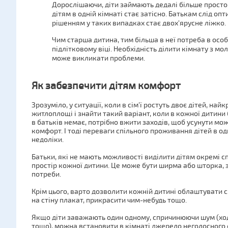
Дорослішаючи, діти займають дедалі більше простор
дітям в одній кімнаті стає затісно. Батькам слід о
рішенням у таких випадках стає двох'ярусне ліжко.
Чим старша дитина, тим більша в неї потреба в осо
підлітковому віці. Необхідність ділити кімнату з 
може викликати проблеми.
Як забезпечити дітям комфорт
Зрозуміло, у ситуації, коли в сім'ї ростуть двоє дітей, 
житлоплощі і знайти такий варіант, коли в кожної дитини
в батьків немає, потрібно вжити заходів, щоб усунути мож
комфорт. І тоді переваги спільного проживання дітей в од
недоліки.
Батьки, які не мають можливості виділити дітям окремі сп
простір кожної дитини. Це може бути ширма або шторка,
потреби.
Крім цього, варто дозволити кожній дитині облаштувати с
на стіну плакат, прикрасити чим-небудь тощо.
Якщо діти заважають один одному, спричинюючи шум (хо
тощо), можна встановити в кімнаті джерело неголосного 