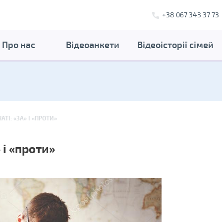
+38 067 343 37 73
Про нас
Відеоанкети
Відеоісторії сімей
ТІ: «ЗА» І «ПРОТИ»
 і «проти»