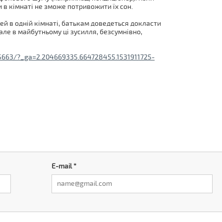
 в кімнаті не зможе потривожити їх сон.
тей в одній кімнаті, батькам доведеться докласти
але в майбутньому ці зусилля, безсумнівно,
g/5663/?_ga=2.204669335.664728455.1531911725-
E-mail
*