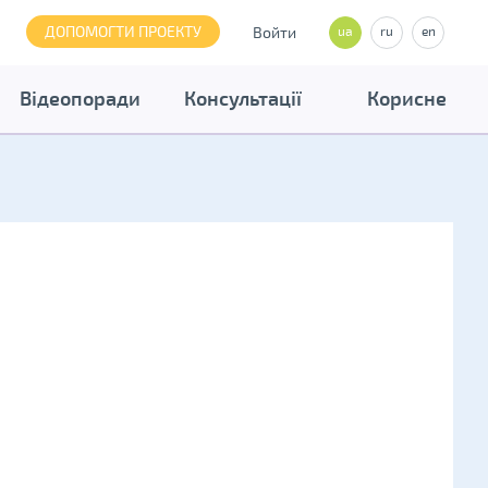
ДОПОМОГТИ ПРОЕКТУ
Войти
ua
ru
en
Відеопоради
Консультації
Корисне