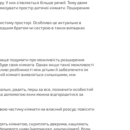
у. У них з'являється більше речей. Тому двом
птимізувати простір дитячої кімнати. Поширеним
бистому просторі. Особливо це актуально в
молодшим братом чи сестрою в таких випадках
найкраще подумати про можливість розширення
 буде своя кімната. Однак якщо такої можливості
ливі розбіжності між дітьми й забезпечити їм
ній кімнаті виявляться сильнішими, ніж
альні, радять, перш за все, позначити особистий
 за допомогою яких можна відгородитися за
вою частину кімнати на власний розсуд: повісити
дять кімнатою, скриплять дверима, кашляють
фонового шуму (наприклад, кондиціонер). Коли