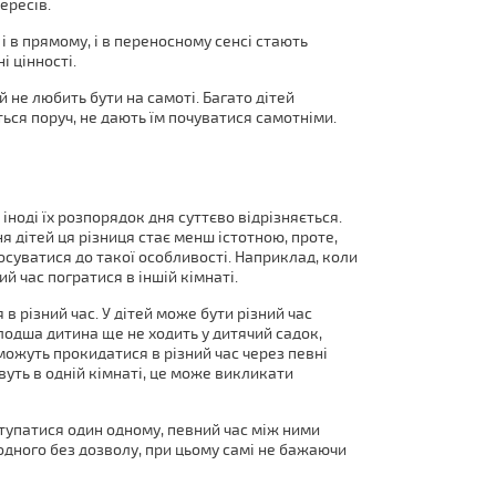
ересів.
 і в прямому, і в переносному сенсі стають
 цінності.
й не любить бути на самоті. Багато дітей
ься поруч, не дають їм почуватися самотніми.
, іноді їх розпорядок дня суттєво відрізняється.
я дітей ця різниця стає менш істотною, проте,
суватися до такої особливості. Наприклад, коли
 час погратися в іншій кімнаті.
 в різний час. У дітей може бути різний час
лодша дитина ще не ходить у дитячий садок,
 можуть прокидатися в різний час через певні
вуть в одній кімнаті, це може викликати
тупатися один одному, певний час між ними
одного без дозволу, при цьому самі не бажаючи