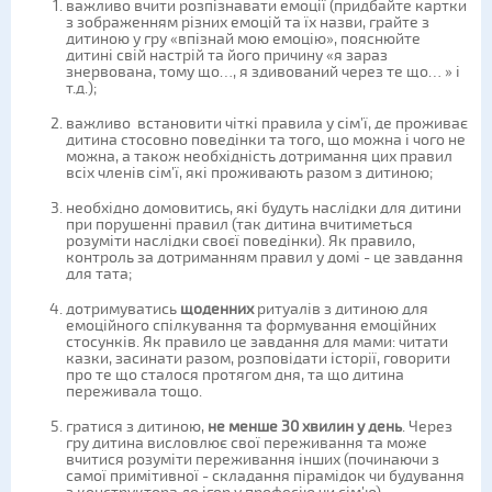
важливо вчити розпізнавати емоції (придбайте картки
з зображенням різних емоцій та їх назви, грайте з
дитиною у гру «впізнай мою емоцію», пояснюйте
дитині свій настрій та його причину «я зараз
знервована, тому що…, я здивований через те що… » і
т.д.);
важливо встановити чіткі правила у сім’ї, де проживає
дитина стосовно поведінки та того, що можна і чого не
можна, а також необхідність дотримання цих правил
всіх членів сім’ї, які проживають разом з дитиною;
необхідно домовитись, які будуть наслідки для дитини
при порушенні правил (так дитина вчитиметься
розуміти наслідки своєї поведінки). Як правило,
контроль за дотриманням правил у домі - це завдання
для тата;
дотримуватись
щоденних
ритуалів з дитиною для
емоційного спілкування та формування емоційних
стосунків. Як правило це завдання для мами: читати
казки, засинати разом, розповідати історії, говорити
про те що сталося протягом дня, та що дитина
переживала тощо.
гратися з дитиною,
не менше 30 хвилин у день
. Через
гру дитина висловлює свої переживання та може
вчитися розуміти переживання інших (починаючи з
самої примітивної - складання пірамідок чи будування