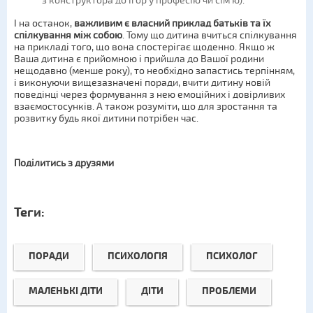
з конструктора до ігор у професію чи сім’ю).
І на останок,
важливим є власний приклад батьків та їх
спілкування між собою
. Тому що дитина вчиться спілкування
на прикладі того, що вона спостерігає щоденно. Якщо ж
Ваша дитина є прийомною і прийшла до Вашої родини
нещодавно (менше року), то необхідно запастись терпінням,
і виконуючи вищезазначені поради, вчити дитину новій
поведінці через формування з нею емоційних і довірливих
взаємостосунків. А також розуміти, що для зростання та
розвитку будь якої дитини потрібен час.
Поділитись з друзями
Теги:
ПОРАДИ
ПСИХОЛОГІЯ
ПСИХОЛОГ
МАЛЕНЬКІ ДІТИ
ДІТИ
ПРОБЛЕМИ