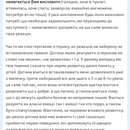
намагається Вам висловити
(голодна, хоче в туалет,
втомилась, хоче спати, захворіла, емоційно виснажена,
потребує втіхи тощо). У разі виключення будь-яких важливих
потреб, що необхідно задовольнити, ми переходимо до
наступного – намагаємося зрозуміти, на що саме виникла
така реакція.
Часто ми спостерігаємо істерику, як реакцію на заборону чи
встановлення правил. Дитина може реагувати істерикою на
слово «не можна», «не дозволяю» і т.д. У даному випадку ми
теж повинні сказати про норми розвитку даних понять у
дітей. Дитина вчиться встановлювати межі дозволеного уже
з малечку, проте найкращий вік для цього з 3-х до 6-ти років,
це саме той час, коли вона інтелектуально здатна вчитися
розрізняти що є добре, а що погано, а також вчиться тому,
що її дії можуть зробити боляче чи неприємне іншим. Вчиться
розуміти як власні емоції так і емоції тих хто поруч, а також
бути співчутливою. Фактично, за нормами вікового розвитку,
до школи дитина вже має вивчити ті самі соціально
прийнятні норми поведінки, які допоможуть їй швидко
адаптуватися до норм та правил поведінки у школі.