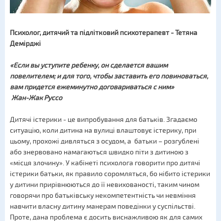
Психолог, дитячий та підлітковий психотерапевт - Тетяна
Демірджі
«
Если вы уступите ребенку, он сделается вашим
повелителем; и для того, чтобы заставить его повиноваться,
вам придется ежеминутно договариваться с ним
»
Жан-Жак Руссо
Дитячі істерики - це випробування для батьків. Згадаємо
ситуацію, коли дитина на вулиці влаштовує істерику, при
цьому, прохожі дивляться з осудом, а батьки – розгублені
або знервовано намагаються швидко піти з дитиною з
«місця злочину». У кабінеті психолога говорити про дитячі
істерики батьки, як правило соромляться, бо нібито істерики
у дитини прирівнюються до її невихованості, таким чином
говорячи про батьківську некомпетентність чи невміння
навчити власну дитину манерам поведінки у суспільстві.
Проте, дана проблема є досить виснажливою як для самих