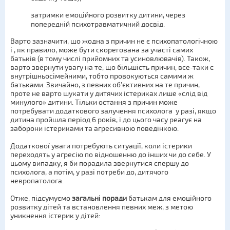
затримки емоційного розвитку дитини, через
попередній психотравматичний досвід.
Варто зазначити, що жодна з причин не є психопатологічною
і , як правило, може бути скорегована за участі самих
батьків (в тому числі прийомних та усиновлювачів). Також,
варто звернути увагу на те, що більшість причин, все-таки є
внутрішньосімейними, тобто провокуються самими ж
батьками. Звичайно, з певних об’єктивних на те причин,
проте не варто шукати у дитячих істериках лише «слід від
минулого» дитини. Тільки остання з причин може
потребувати додаткового залучення психолога у разі, якщо
дитина пройшла період 6 років, і до цього часу реагує на
заборони істериками та агресивною поведінкою.
Додаткової уваги потребують ситуації, коли істерики
переходять у агресію по відношенню до інших чи до себе. У
цьому випадку, я би порадила звернутися спершу до
психолога, а потім, у разі потреби до, дитячого
невропатолога.
Отже, підсумуємо
загальні поради
батькам для емоційного
розвитку дітей та встановлення певних меж, з метою
уникнення істерик у дітей: