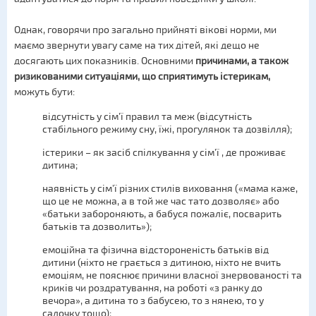
Однак, говорячи про загально прийняті вікові норми, ми
маємо звернути увагу саме на тих дітей, які дещо не
досягають цих показників. Основними
причинами, а також
ризикованими ситуаціями, що сприятимуть істерикам,
можуть бути:
відсутність у сім’ї правил та меж (відсутність
стабільного режиму сну, їжі, прогулянок та дозвілля);
істерики – як засіб спілкування у сім’ї , де проживає
дитина;
наявність у сім’ї різних стилів виховання («мама каже,
що це не можна, а в той же час тато дозволяє» або
«батьки забороняють, а бабуся пожаліє, посварить
батьків та дозволить»);
емоційна та фізична відстороненість батьків від
дитини (ніхто не грається з дитиною, ніхто не вчить
емоціям, не пояснює причини власної знервованості та
криків чи роздратування, на роботі «з ранку до
вечора», а дитина то з бабусею, то з нянею, то у
садочку тощо);