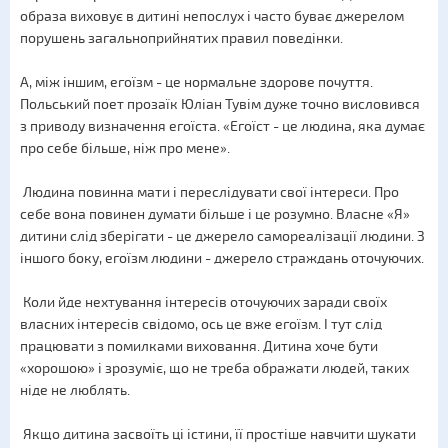
образа виховує в дитині непослух і часто буває джерелом
порушень загальноприйнятих правил поведінки.
А, між іншим, егоїзм - це нормальне здорове почуття.
Польський поет прозаїк Юліан Тувім дуже точно висловився
з приводу визначення егоїста. «Егоїст - це людина, яка думає
про себе більше, ніж про мене».
Людина повинна мати і переслідувати свої інтереси. Про
себе вона повинен думати більше і це розумно. Власне «Я»
дитини слід зберігати - це джерело самореалізації людини. З
іншого боку, егоїзм людини - джерело страждань оточуючих.
Коли йде нехтування інтересів оточуючих заради своїх
власних інтересів свідомо, ось це вже егоїзм. І тут слід
працювати з помилками виховання. Дитина хоче бути
«хорошою» і зрозуміє, що не треба ображати людей, таких
ніде не люблять.
Якщо дитина засвоїть ці істини, її простіше навчити шукати