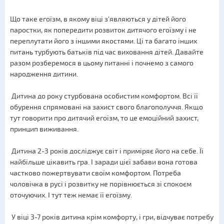
Що таке егоїзм, в якому віці з'являються у дітей його
паростки, як попередити розвиток дитячого егоїзму і не
переплутати його з іншими якостями. Ці та багато інших
питань турбують батьків під час виховання дітей. Давайте
разом розберемося в цьому питанні і почнемо з самого
народження дитини.
Дитина до року стурбована особистим комфортом. Всі її
обурення спрямовані на захист свого благополуччя. Якщо
тут говорити про дитячий егоїзм, то це емоційний захист,
принцип виживання.
Дитина 2-3 років досліджує світ і приміряє його на себе. Її
найбільше цікавить гра. І заради цієї забави вона готова
частково пожертвувати своїм комфортом. Потреба
чоловічка в русі і розвитку не порівнюється зі спокоєм
оточуючих. І тут теж немає її егоїзму.
У віці 3-7 років дитина крім комфорту, і гри, відчуває потребу