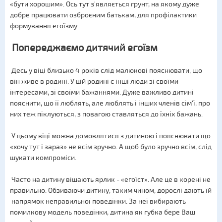
«бути хорошим». Ось тут з'являється грунт, на якому дуже
добре працювати озброєним батькам, для профілактики
формування егоїзму.
Попереджаємо дитячий егоїзм
Десь у віці близько 4 років слід малюкові пояснювати, що
він живе в родині. У цій родині є інші люди зі своїми
інтересами, зі своїми бажаннями. Дуже важливо дитині
пояснити, що її люблять, але люблять і інших членів сім'ї, про
них теж піклуються, з повагою ставляться до їхніх бажань.
У цьому віці можна домовлятися з дитиною і пояснювати що
«хочу тут і зараз» не всім зручно. А щоб було зручно всім, слід
шукати компроміси.
Часто на дитину вішають ярлик - «егоїст». Але це в корені не
правильно. Обзиваючи дитину, таким чином, дорослі дають їй
напрямок неправильної поведінки. За неї вибирають
помилкову модель поведінки, дитина як губка бере Ваш