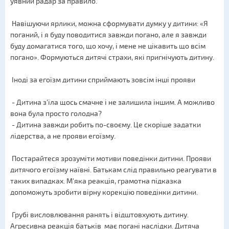
уявний радар за правило.
Навішуючи ярлики, можна сформувати думку у дитини: «Я
поганий, і я буду поводитися завжди погано, але я завжди
буду домагатися того, що хочу, і мене не цікавить що всім
погано». Формуються дитячі страхи, які пригнічують дитину.
Іноді за егоїзм дитини сприймають зовсім інші прояви
- Дитина з'їла щось смачне і не залишила іншим. А можливо
вона була просто голодна?
- Дитина завжди робить по-своєму. Це скоріше задатки
лідерства, а не прояви егоїзму.
Постарайтеся зрозуміти мотиви поведінки дитини. Прояви
дитячого егоїзму наївні. Батькам слід правильно реагувати в
таких випадках. М'яка реакція, грамотна підказка
допоможуть зробити вірну корекцію поведінки дитини.
Грубі висловлювання ранять і відштовхують дитину.
Агресивна реакція батьків має погані наслідки. Дитяча