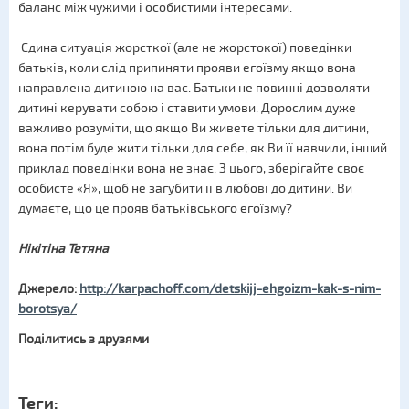
баланс між чужими і особистими інтересами.
Єдина ситуація жорсткої (але не жорстокої) поведінки
батьків, коли слід припиняти прояви егоїзму якщо вона
направлена дитиною на вас. Батьки не повинні дозволяти
дитині керувати собою і ставити умови. Дорослим дуже
важливо розуміти, що якщо Ви живете тільки для дитини,
вона потім буде жити тільки для себе, як Ви її навчили, інший
приклад поведінки вона не знає. З цього, зберігайте своє
особисте «Я», щоб не загубити її в любові до дитини. Ви
думаєте, що це прояв батьківського егоїзму?
Нікітіна Тетяна
Джерело:
http://karpachoff.com/detskijj-ehgoizm-kak-s-nim-
borotsya/
Поділитись з друзями
Теги: